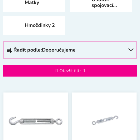
Matky
spojovací
materiál
Hmoždinky 2
Ř
Řadit podle:
Doporučujeme
a
z
e
Otevřít filtr
n
í
V
p
ý
r
p
o
i
d
s
u
p
k