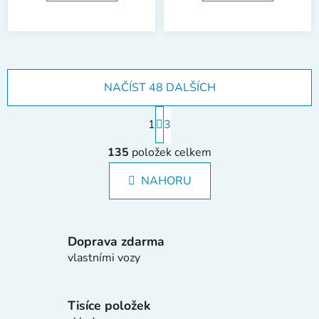
NAČÍST 48 DALŠÍCH
S
1
t
3
r
O
á
135
položek celkem
v
n
l
k
NAHORU
á
o
d
v
a
á
c
n
Doprava zdarma
í
í
vlastními vozy
p
r
v
Tisíce položek
k