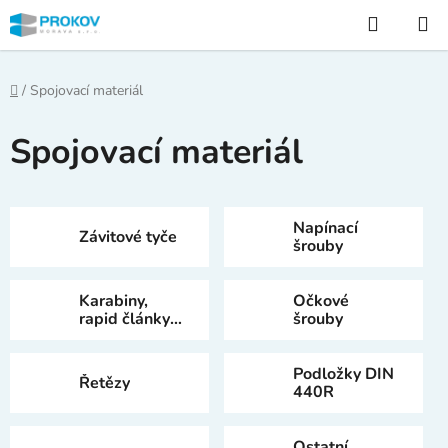
Přejít
Hledat
na
obsah
Domů
/
Spojovací materiál
Spojovací materiál
Napínací
Závitové tyče
šrouby
Karabiny,
Očkové
rapid články,
šrouby
S háky
Podložky DIN
Řetězy
440R
Ostatní