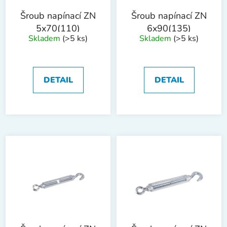
r
t
o
ů
Šroub napínací ZN
Šroub napínací ZN
d
5x70(110)
6x90(135)
Skladem
(>5 ks)
Skladem
(>5 ks)
u
k
t
ů
DETAIL
DETAIL