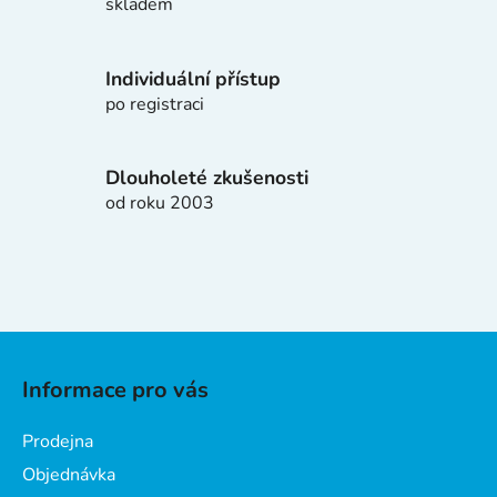
skladem
y
v
ý
Individuální přístup
p
po registraci
i
s
u
Dlouholeté zkušenosti
od roku 2003
Z
á
Informace pro vás
p
a
Prodejna
t
Objednávka
í