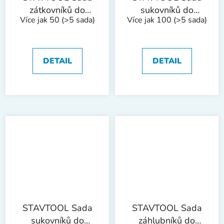
zátkovníků do
sukovníků do
Více jak 50
(>5 sada)
Více jak 100
(>5 sada)
dřeva 5 dílů | 15-
dřeva 5 dílů | 15-
35 mm
35 mm, dřevěný
box
DETAIL
DETAIL
STAVTOOL Sada
STAVTOOL Sada
sukovníků do
záhlubníků do