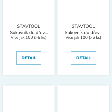
STAVTOOL
STAVTOOL
Sukovník do dřeva
Sukovník do dřeva
Více jak 100
(>5 ks)
Více jak 100
(>5 ks)
s SK plátky | 20
s SK plátky | 25
mm
mm
DETAIL
DETAIL