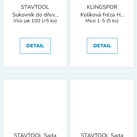
STAVTOOL
KLINGSPOR
Sukovník do dřeva
Kolíková fréza HF
Více jak 100
(>5 ks)
Mezi 1-5
(5 ks)
s SK plátky | 50
100 C | 12,7x25x6
mm
mm
DETAIL
DETAIL
STAVTOOL Sada
STAVTOOL Sada