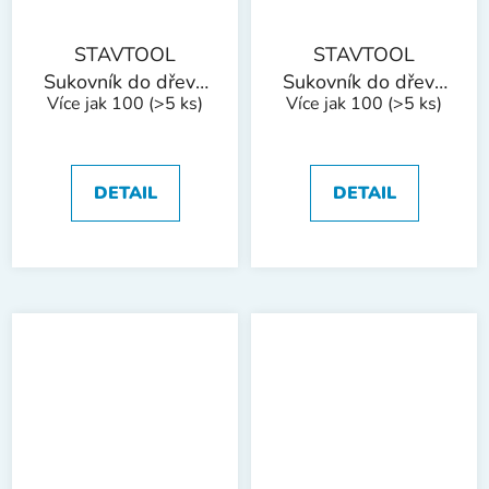
STAVTOOL
STAVTOOL
Sukovník do dřeva
Sukovník do dřeva
Více jak 100
(>5 ks)
Více jak 100
(>5 ks)
s SK plátky | 40
s SK plátky | 45
mm
mm
DETAIL
DETAIL