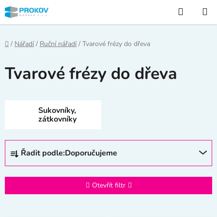
Přejít
Hledat
na
obsah
Domů
/
Nářadí
/
Ruční nářadí
/
Tvarové frézy do dřeva
Tvarové frézy do dřeva
Sukovníky,
zátkovníky
Ř
Řadit podle:
Doporučujeme
a
z
e
Otevřít filtr
n
í