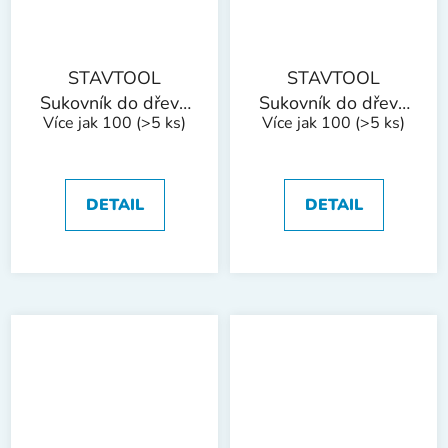
STAVTOOL
STAVTOOL
Sukovník do dřeva
Sukovník do dřeva
Více jak 100
(>5 ks)
Více jak 100
(>5 ks)
s SK plátky | 30
s SK plátky | 35
mm
mm
DETAIL
DETAIL