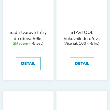
Sada tvarové frézy
STAVTOOL
do dřeva 59ks
Sukovník do dřeva
Skladem
(>5 set)
Více jak 100
(>5 ks)
s SK plátky | 15
mm
DETAIL
DETAIL