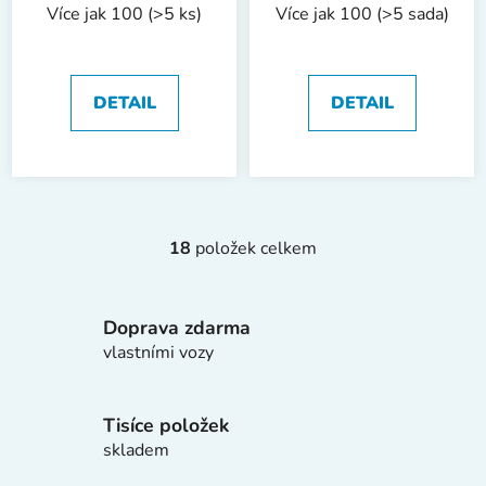
Více jak 100
(>5 ks)
Více jak 100
(>5 sada)
dřeva s SK plátky
dřeva 90°, 3 díly |
5 dílů | 15-35 mm,
blistrový obal
dřevěný box
DETAIL
DETAIL
18
položek celkem
O
v
l
Doprava zdarma
á
d
vlastními vozy
a
c
í
Tisíce položek
p
skladem
r