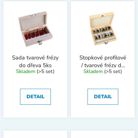
V
p
ý
r
p
o
i
d
s
u
p
k
r
t
o
ů
Sada tvarové frézy
Stopkové profilové
d
do dřeva 5ks
/ tvarové frézy do
Skladem
(>5 set)
Skladem
(>5 set)
u
dřeva WESTBERG
k
- sada 12ks
t
ů
DETAIL
DETAIL