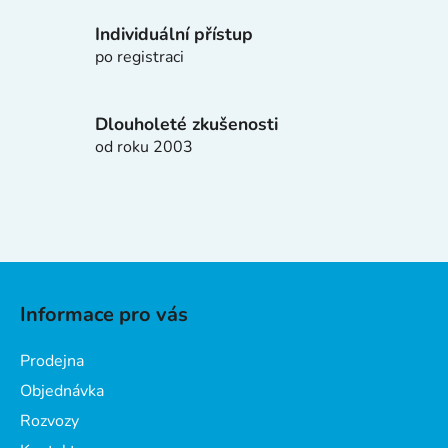
v
k
Individuální přístup
y
po registraci
v
ý
p
Dlouholeté zkušenosti
i
od roku 2003
s
u
Z
á
Informace pro vás
p
a
Prodejna
t
Objednávka
í
Rozvozy