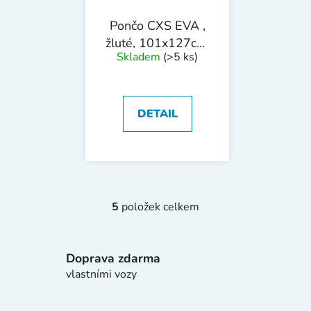
Pončo CXS EVA ,
žluté, 101x127cm,
Skladem
(>5 ks)
vel. UNI
DETAIL
5
položek celkem
O
v
l
Doprava zdarma
á
d
vlastními vozy
a
c