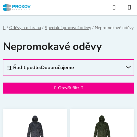
Přejít
Hledat
na
obsah
Domů
/
Oděvy a ochrana
/
Speciální pracovní oděvy
/
Nepromokavé oděvy
Nepromokavé oděvy
Ř
Řadit podle:
Doporučujeme
a
z
e
Otevřít filtr
n
í
V
p
ý
r
p
o
i
d