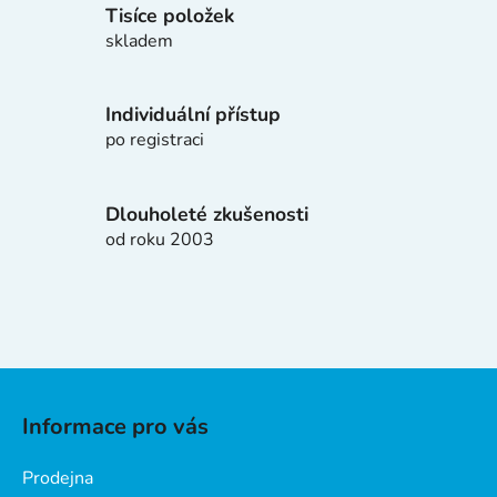
í
Tisíce položek
p
skladem
r
v
k
Individuální přístup
y
po registraci
v
ý
p
Dlouholeté zkušenosti
i
od roku 2003
s
u
Z
á
Informace pro vás
p
a
Prodejna
t