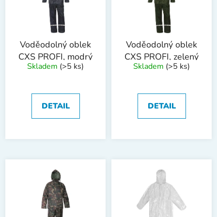
s
u
p
k
r
t
o
ů
Voděodolný oblek
Voděodolný oblek
d
CXS PROFI, modrý
CXS PROFI, zelený
Skladem
(>5 ks)
Skladem
(>5 ks)
u
k
t
ů
DETAIL
DETAIL