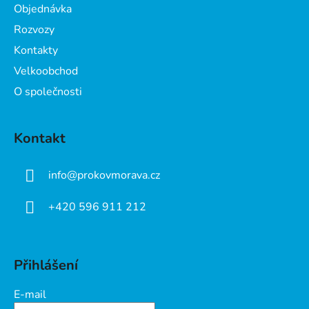
Objednávka
í
Rozvozy
Kontakty
Velkoobchod
O společnosti
Kontakt
info
@
prokovmorava.cz
+420 596 911 212
Přihlášení
E-mail