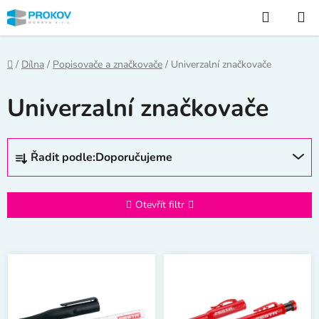
Přejít
Hledat
na
obsah
Domů
/
Dílna
/
Popisovače a značkovače
/
Univerzalní značkovače
Univerzalní značkovače
Ř
Řadit podle:
Doporučujeme
a
z
e
Otevřít filtr
n
í
V
p
ý
r
p
o
i
d