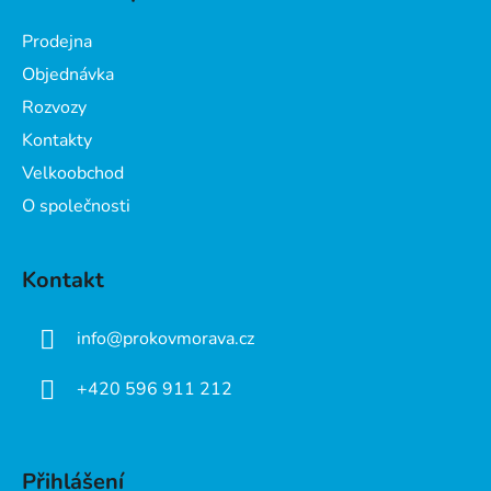
p
a
Prodejna
t
Objednávka
í
Rozvozy
Kontakty
Velkoobchod
O společnosti
Kontakt
info
@
prokovmorava.cz
+420 596 911 212
Přihlášení