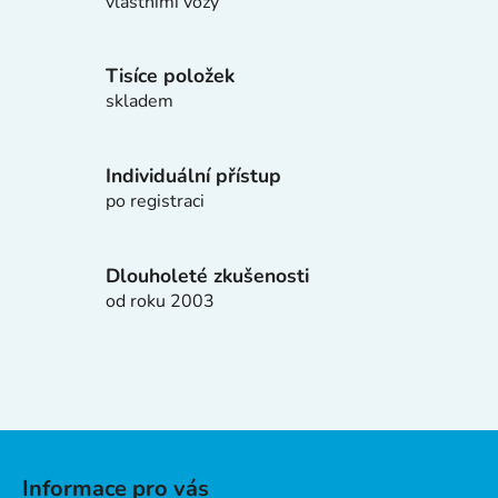
d
vlastními vozy
a
c
í
Tisíce položek
p
skladem
r
v
k
Individuální přístup
y
po registraci
v
ý
p
Dlouholeté zkušenosti
i
od roku 2003
s
u
Z
á
Informace pro vás