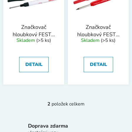
s
u
p
k
r
t
o
ů
Značkovač
Značkovač
d
hloubkový FESTA
hloubkový FESTA
Skladem
(>5 ks)
Skladem
(>5 ks)
u
permanentní černý
6mm, tuha HB
k
150mm
t
ů
DETAIL
DETAIL
2
položek celkem
O
v
l
Doprava zdarma
á