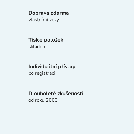
v
l
Doprava zdarma
á
d
vlastními vozy
a
c
í
Tisíce položek
p
skladem
r
v
k
Individuální přístup
y
po registraci
v
ý
p
Dlouholeté zkušenosti
i
od roku 2003
s
u