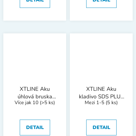
box
XTLINE Aku
XTLINE Aku
úhlová bruska
kladivo SDS PLUS
Více jak 10
(>5 ks)
Mezi 1-5
(5 ks)
bezuhlíková 18 V,
+ baterie 5.0 Ah +
125 mm + kotouče
sada vrtáků +
+ 2 baterie 5.0 Ah
nabíječka 3.5 A +
+ nabíječka 3.5 A
kufr
DETAIL
DETAIL
+ box