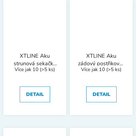
XTLINE Aku
XTLINE Aku
strunová sekačka
zádový postřikovač
Více jak 10
(>5 ks)
Více jak 10
(>5 ks)
na trávu 18 V + 1
18 V + baterie 2.0
baterie 2.0 Ah EVE
Ah + nabíječka 2.4
+ nabíječka 2.4 A
A
DETAIL
DETAIL