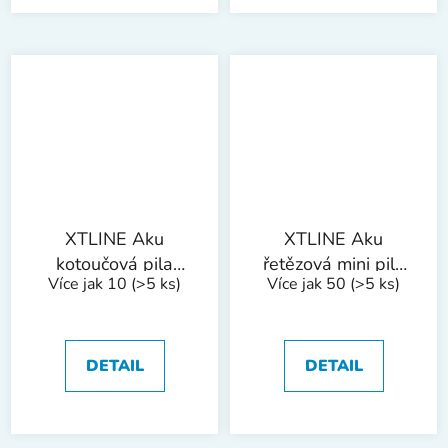
XTLINE Aku
XTLINE Aku
kotoučová pila
řetězová mini pila
Více jak 10
(>5 ks)
Více jak 50
(>5 ks)
bezuhlíková 18 V,
18 V + baterie 2.0
165 mm + 2
Ah + nabíječka 2.4
baterie 5.0 Ah +
A
nabíječka 3.5 A +
DETAIL
DETAIL
rukavice + box