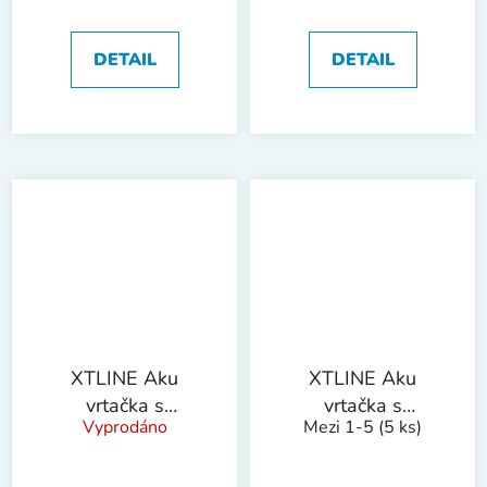
+ nabíječka 3.5 A
bezuhlíková 18 V,
+ kufr
65 Nm + baterie
2.0 Ah + nabíječka
DETAIL
DETAIL
2.4 A + sada bitů
7 dílů + box
XTLINE Aku
XTLINE Aku
vrtačka s
vrtačka s
Vyprodáno
Mezi 1-5
(5 ks)
příklepem
příklepem
bezuhlíková 18 V,
bezuhlíková 18 V,