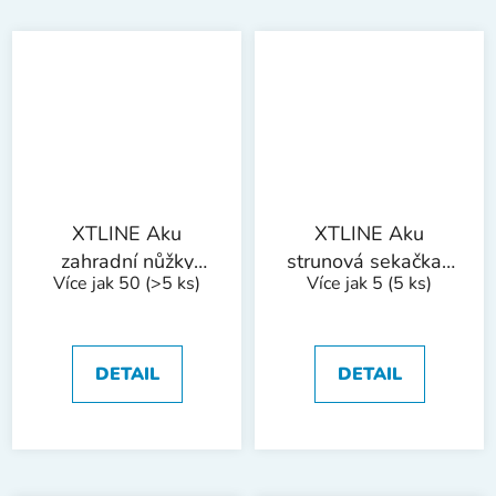
XTLINE Aku
XTLINE Aku
zahradní nůžky
strunová sekačka /
Více jak 50
(>5 ks)
Více jak 5
(5 ks)
3v1, 18 V +
křovinořez 2V1
baterie 2.0 Ah +
bezuhlíkový 36 V +
nabíječka 2.4 A
2 baterie 4.0 Ah +
nabíječka 3.0 A
DETAIL
DETAIL