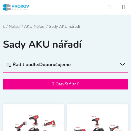
Přejít
Hledat
na
obsah
Domů
/
Nářadí
/
AKU Nářadí
/
Sady AKU nářadí
Sady AKU nářadí
Ř
Řadit podle:
Doporučujeme
a
z
e
Otevřít filtr
n
í
V
p
ý
r
p
o
i
d