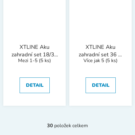
XTLINE Aku
XTLINE Aku
zahradní set 18/36
zahradní set 36 V,
Mezi 1-5
(5 ks)
Více jak 5
(5 ks)
V, 7 dílů
7 dílů
DETAIL
DETAIL
30
položek celkem
O