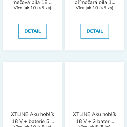
mečová pila 18 V
přímočará pila 18
Více jak 10
(>5 ks)
Více jak 10
(>5 ks)
+ baterie 2.0 Ah +
V + baterie 2.0 Ah
nabíječka 2.4 A +
+ nabíječka 2.4 A
pilové plátky + box
+ pilové plátky +
box
DETAIL
DETAIL
XTLINE Aku hoblík
XTLINE Aku hoblík
18 V + baterie 5.0
18 V + 2 baterie