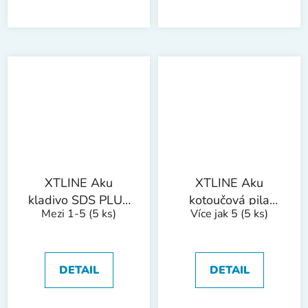
XTLINE Aku
XTLINE Aku
kladivo SDS PLUS
kotoučová pila
Mezi 1-5
(5 ks)
Více jak 5
(5 ks)
+ 2 baterie 5.0 Ah
bezuhlíková 18 V,
+ sada vrtáků +
165 mm + baterie
nabíječka 3.5 A +
5.0 Ah + nabíječka
box
3.5 A + rukavice +
DETAIL
DETAIL
box