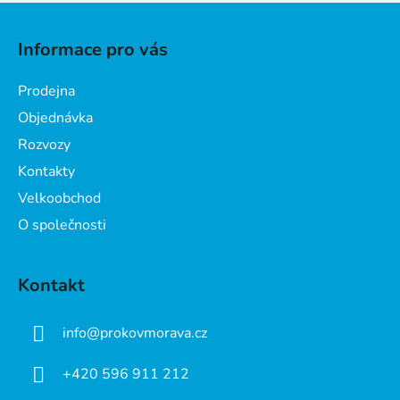
Z
á
Informace pro vás
p
a
Prodejna
t
Objednávka
í
Rozvozy
Kontakty
Velkoobchod
O společnosti
Kontakt
info
@
prokovmorava.cz
+420 596 911 212