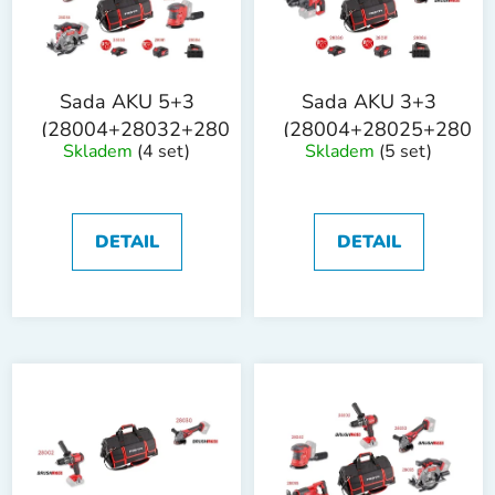
s
u
p
k
r
t
o
ů
Sada AKU 5+3
Sada AKU 3+3
d
(28004+28032+28035+28040+28055+28080+2
(28004+28025+28030
Skladem
(4 set)
Skladem
(5 set)
u
k
t
ů
DETAIL
DETAIL