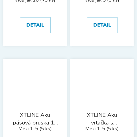
Více jak 10
(>5 ks)
Více jak 5
(5 ks)
Ah + nabíječka 3.5
5.0 Ah + nabíječka
A + kufr
3.5 A + box
DETAIL
DETAIL
XTLINE Aku
XTLINE Aku
pásová bruska 18
vrtačka s
Mezi 1-5
(5 ks)
Mezi 1-5
(5 ks)
V + baterie 5.0 Ah
příklepem