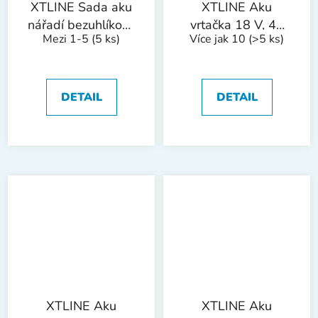
XTLINE Sada aku
XTLINE Aku
nářadí bezuhlíkové
vrtačka 18 V, 40
Mezi 1-5
(5 ks)
Více jak 10
(>5 ks)
18 V, 6 dílů
Nm + 1 baterie 2.0
Ah + nabíječka 2.4
A
DETAIL
DETAIL
XTLINE Aku
XTLINE Aku