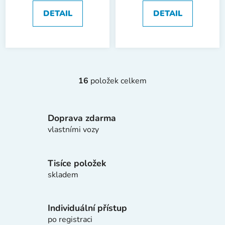
DETAIL
DETAIL
16
položek celkem
O
v
l
Doprava zdarma
á
d
vlastními vozy
a
c
í
Tisíce položek
p
skladem
r
v
k
Individuální přístup
y
po registraci