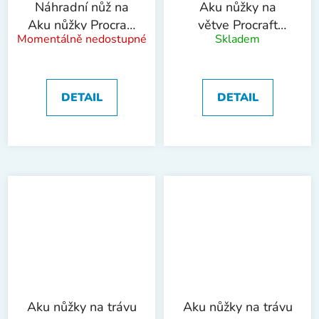
Náhradní nůž na
Aku nůžky na
Aku nůžky Procraft
větve Procraft
Momentálně nedostupné
Skladem
ES20Li | ES20Li
ES30Libb (bez
Blades
baterie a
nabíječky) |
ES30Libb
DETAIL
DETAIL
Aku nůžky na trávu
Aku nůžky na trávu