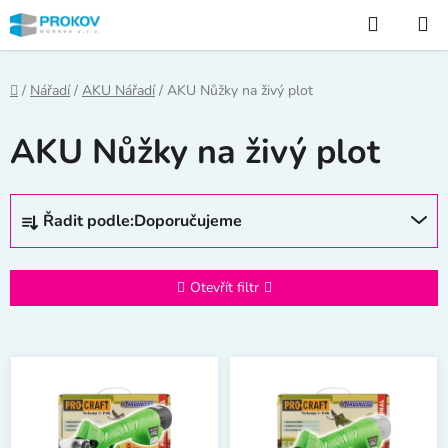
Přejít
Hledat
na
obsah
Domů
/
Nářadí
/
AKU Nářadí
/
AKU Nůžky na živý plot
AKU Nůžky na živý plot
Ř
Řadit podle:
Doporučujeme
a
z
e
Otevřít filtr
n
í
V
p
ý
r
p
o
i
d