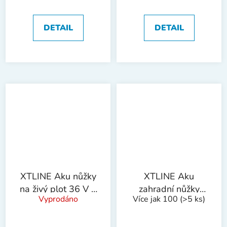
nabíječky) | PZA22
DETAIL
DETAIL
XTLINE Aku nůžky
XTLINE Aku
na živý plot 36 V +
zahradní nůžky
Vyprodáno
Více jak 100
(>5 ks)
2 baterie 2.0 Ah +
3v1, 18 V
nabíječka 2.4 A