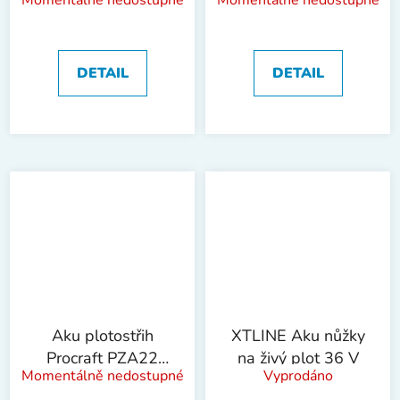
Momentálně nedostupné
Momentálně nedostupné
(bez baterie a
bez akumulátoru a
nabíječky) |
nabíječky | PZA20
PGH2000
DETAIL
DETAIL
Aku plotostřih
XTLINE Aku nůžky
Procraft PZA22
na živý plot 36 V
Momentálně nedostupné
Vyprodáno
(bez baterie a