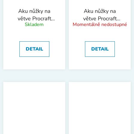
Aku nůžky na
Aku nůžky na
větve Procraft
větve Procraft
Skladem
Momentálně nedostupné
ES20Li | ES20Li
ES20Li bez baterie
| ES20Li bb
DETAIL
DETAIL