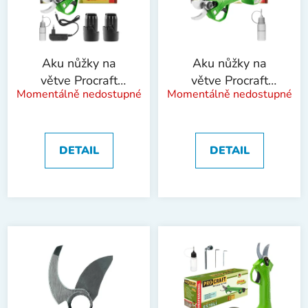
s
u
p
k
r
t
o
ů
Aku nůžky na
Aku nůžky na
d
větve Procraft
větve Procraft
Momentálně nedostupné
Momentálně nedostupné
u
ES16Li | ES16Li
ES16Li bez baterie
k
| ES16Li bb
t
ů
DETAIL
DETAIL