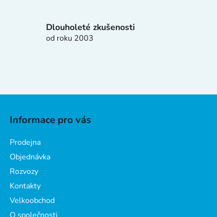
v
ý
p
Dlouholeté zkušenosti
i
od roku 2003
s
u
Z
á
Informace pro vás
p
a
Prodejna
t
Objednávka
í
Rozvozy
Kontakty
Velkoobchod
O společnosti