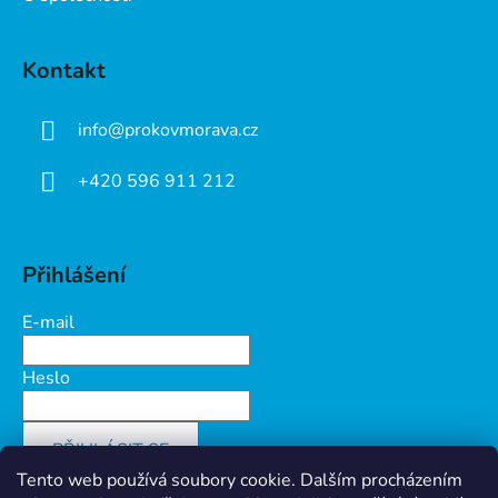
Kontakt
info
@
prokovmorava.cz
+420 596 911 212
Přihlášení
E-mail
Heslo
PŘIHLÁSIT SE
Tento web používá soubory cookie. Dalším procházením
Nová registrace
Zapomenuté heslo