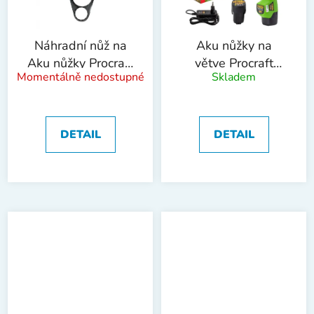
Náhradní nůž na
Aku nůžky na
Aku nůžky Procraft
větve Procraft
Momentálně nedostupné
Skladem
ES16Li | ES16Li
ES16Li1B |
Blades
ES16Li1B
DETAIL
DETAIL