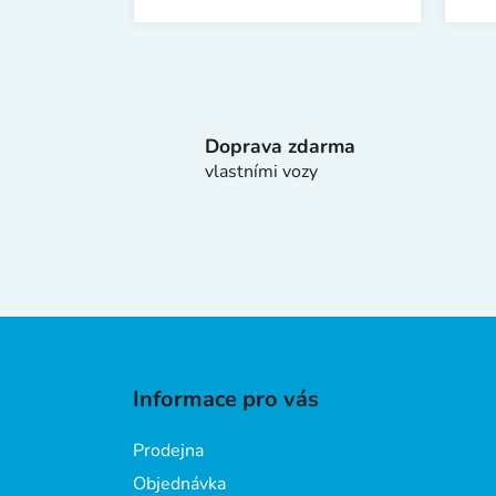
Doprava zdarma
vlastními vozy
Z
á
Informace pro vás
p
a
Prodejna
t
Objednávka