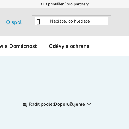
B2B přihlášení pro partnery
O společnosti
tví a Domácnost
Oděvy a ochrana
KNIPEX - K
Ř
Řadit podle:
Doporučujeme
a
z
e