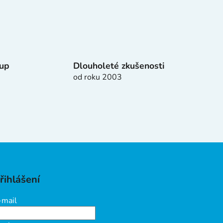
tup
Dlouholeté zkušenosti
od roku 2003
řihlášení
-mail