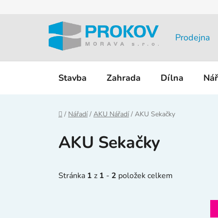
Přejít
na
obsah
Prodejna
Stavba
Zahrada
Dílna
Nář
Domů
/
Nářadí
/
AKU Nářadí
/
AKU Sekačky
AKU Sekačky
Stránka
1
z
1
-
2
položek celkem