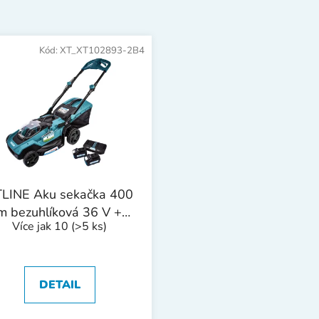
Kód:
XT_XT102893-2B4
LINE Aku sekačka 400
 bezuhlíková 36 V + 2
Více jak 10
(>5 ks)
baterie 4.0 Ah +
nabíječka 3.0 A
DETAIL