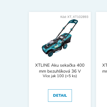
V
ý
Kód:
XT_XT102893
p
i
s
p
r
o
d
XTLINE Aku sekačka 400
XT
u
mm bezuhlíková 36 V
mm
k
Více jak 100
(>5 ks)
t
ů
DETAIL