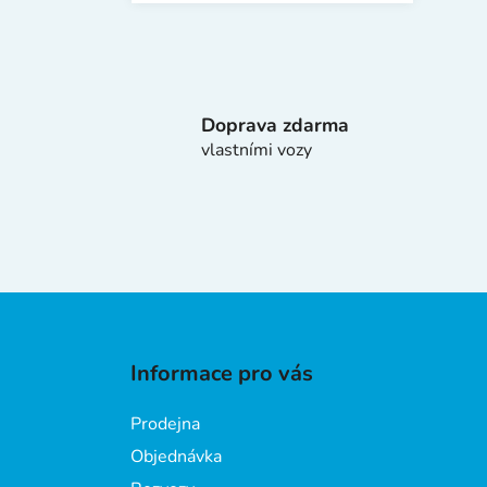
Doprava zdarma
vlastními vozy
Z
á
Informace pro vás
p
a
Prodejna
t
Objednávka
í