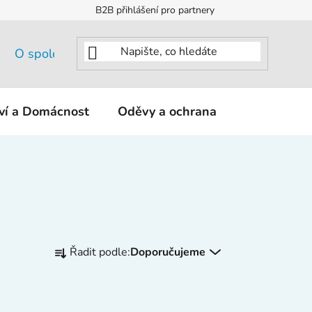
B2B přihlášení pro partnery
O společnosti
tví a Domácnost
Oděvy a ochrana
KNIPEX - K
Ř
Řadit podle:
Doporučujeme
a
z
e