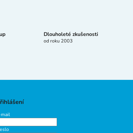
tup
Dlouholeté zkušenosti
od roku 2003
řihlášení
-mail
eslo