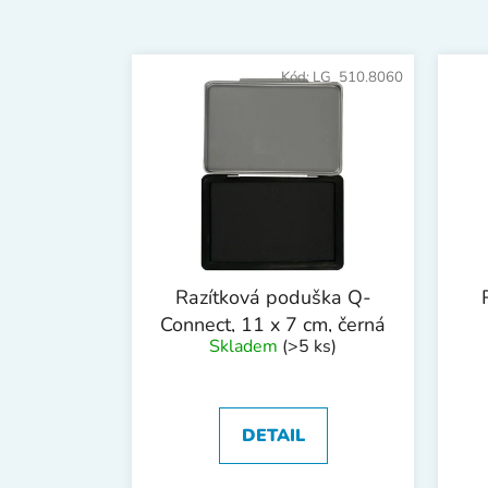
V
ý
Kód:
LG_510.8060
p
i
s
p
r
o
d
Razítková poduška Q-
u
Connect, 11 x 7 cm, černá
k
Skladem
(>5 ks)
t
ů
DETAIL