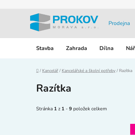
Přejít
na
obsah
Prodejna
Stavba
Zahrada
Dílna
Nář
Domů
/
Kancelář
/
Kancelářské a školní potřeby
/
Razítka
Razítka
Stránka
1
z
1
-
9
položek celkem