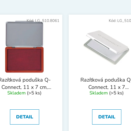
Kód:
LG_510.8061
Kód:
LG_510
Razítková poduška Q-
Razítková poduška Q
Connect, 11 x 7 cm,
Connect, 11 x 7
Skladem
(>5 ks)
Skladem
(>5 ks)
červená
cm,nenapuštěná
DETAIL
DETAIL