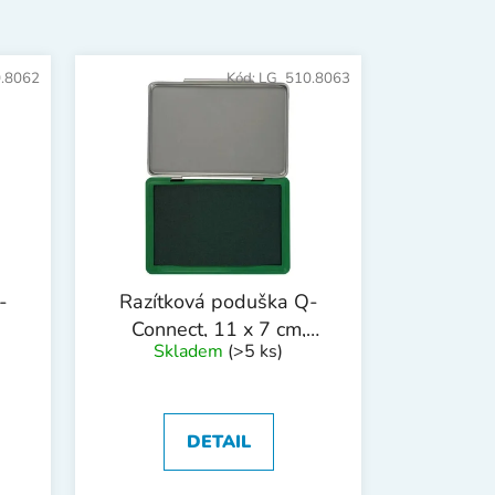
n
í
p
.8062
Kód:
LG_510.8063
r
o
d
u
k
t
ů
-
Razítková poduška Q-
Connect, 11 x 7 cm,
Skladem
(>5 ks)
zelená
DETAIL