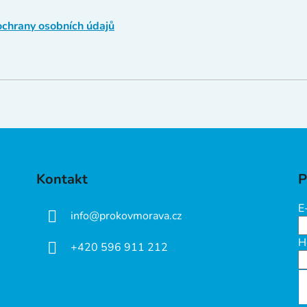
chrany osobních údajů
Kontakt
P
E
info
@
prokovmorava.cz
H
+420 596 911 212