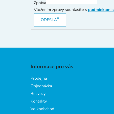
Zpráva
Vložením zprávy souhlasíte s
podmínkami o
Z
á
Informace pro vás
p
a
Prodejna
t
Objednávka
í
Rozvozy
Kontakty
Velkoobchod