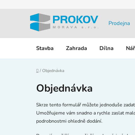
Přejít
na
obsah
Prodejna
Stavba
Zahrada
Dílna
Nář
Domů
/
Objednávka
Objednávka
Skrze tento formulář můžete jednoduše zadat 
Umožňujeme vám snadno a rychle zaslat malo
podrobnostmi ohledně dodání.