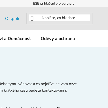
B2B přihlášení pro partnery
O společnosti
tví a Domácnost
Oděvy a ochrana
KNIPEX - K
šeho týmu věnovat a co nejdříve se vám ozve.
m krátkého času budete kontaktováni s