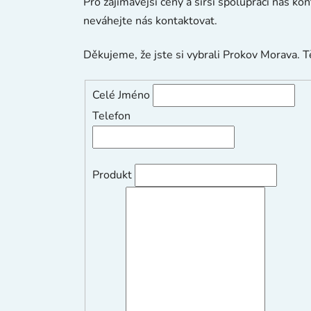
Pro zajímavější ceny a širší spolupráci nás k
neváhejte nás kontaktovat.
Děkujeme, že jste si vybrali Prokov Morava. 
Celé Jméno
Telefon
Produkt