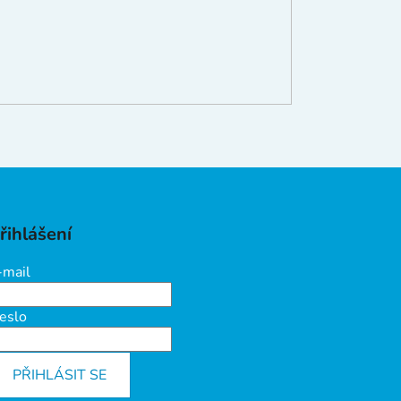
řihlášení
-mail
eslo
PŘIHLÁSIT SE