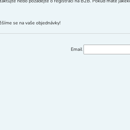
ontaktujte nebo požádejte o registraci na B2B. Pokud máte jakék
Těšíme se na vaše objednávky!
Email