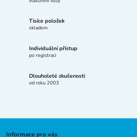
d
vlastními vozy
a
c
í
Tisíce položek
p
skladem
r
v
k
Individuální přístup
y
po registraci
v
ý
p
Dlouholeté zkušenosti
i
od roku 2003
s
u
Z
á
Informace pro vás