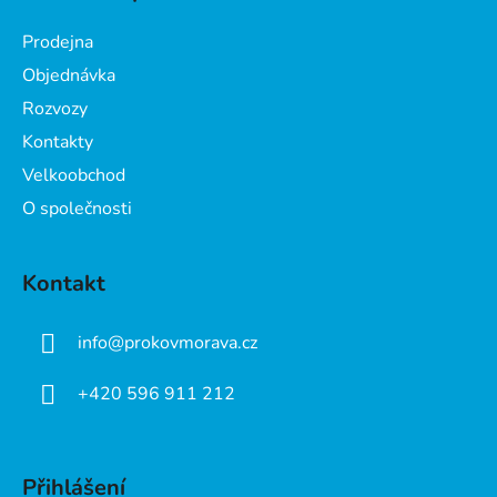
p
a
Prodejna
t
Objednávka
í
Rozvozy
Kontakty
Velkoobchod
O společnosti
Kontakt
info
@
prokovmorava.cz
+420 596 911 212
Přihlášení