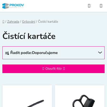
Přejít
Hledat
na
obsah
Domů
/
Zahrada
/
Grilování
/
Čistící kartáče
Čistící kartáče
Ř
Řadit podle:
Doporučujeme
a
z
e
Otevřít filtr
n
í
V
p
ý
r
p
o
i
d