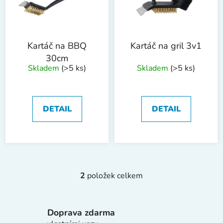
s
u
p
k
r
t
o
ů
Kartáč na BBQ
Kartáč na gril 3v1
d
30cm
Skladem
(>5 ks)
Skladem
(>5 ks)
u
k
t
ů
DETAIL
DETAIL
2
položek celkem
O
v
l
Doprava zdarma
á