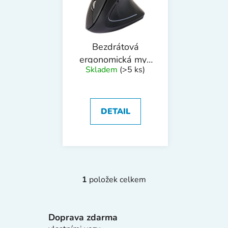
s
u
p
k
r
t
o
ů
Bezdrátová
d
ergonomická myš
Skladem
(>5 ks)
u
Q-Connect, černá
k
t
ů
DETAIL
1
položek celkem
O
v
l
Doprava zdarma
á