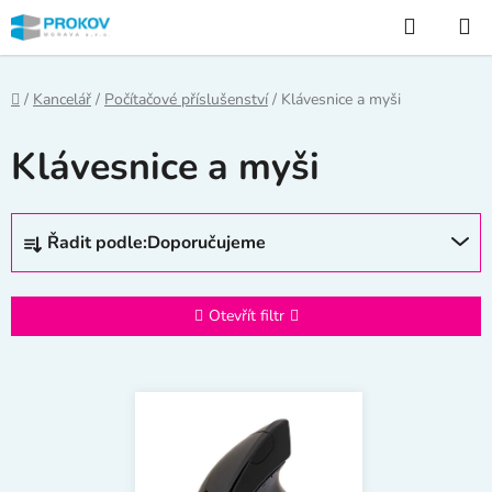
Přejít
Hledat
na
obsah
Domů
/
Kancelář
/
Počítačové příslušenství
/
Klávesnice a myši
Klávesnice a myši
Ř
Řadit podle:
Doporučujeme
a
z
e
Otevřít filtr
n
í
V
p
ý
r
p
o
i
d