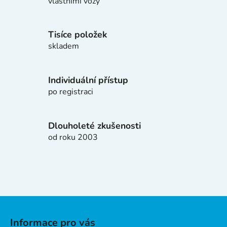
d
vlastními vozy
a
c
í
Tisíce položek
p
skladem
r
v
k
Individuální přístup
y
po registraci
v
ý
p
Dlouholeté zkušenosti
i
od roku 2003
s
u
Z
á
Informace pro vás