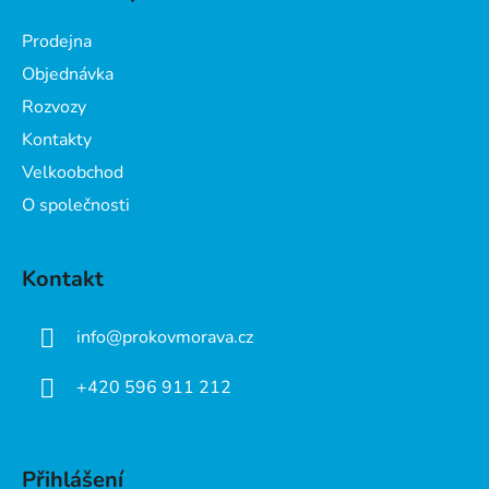
p
a
Prodejna
t
Objednávka
í
Rozvozy
Kontakty
Velkoobchod
O společnosti
Kontakt
info
@
prokovmorava.cz
+420 596 911 212
Přihlášení