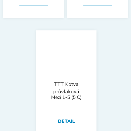
TTT Kotva
průvlaková
Mezi 1-5
(5 C)
ocelová KPO |
M8x165mm
1bal/25ks
DETAIL