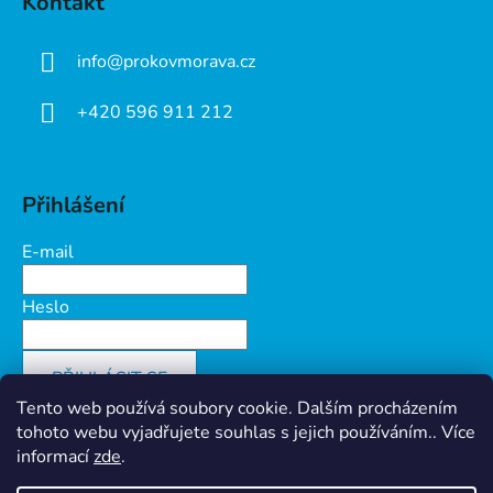
Kontakt
info
@
prokovmorava.cz
+420 596 911 212
Přihlášení
E-mail
Heslo
PŘIHLÁSIT SE
Tento web používá soubory cookie. Dalším procházením
Nová registrace
Zapomenuté heslo
tohoto webu vyjadřujete souhlas s jejich používáním.. Více
informací
zde
.