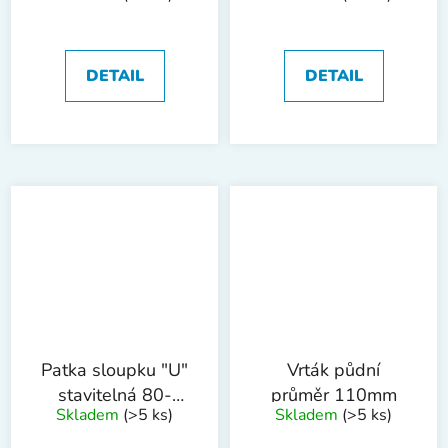
M16x200mm ZN
M24x250mm ZN
DETAIL
DETAIL
Patka sloupku "U"
Vrták půdní
stavitelná 80-
průměr 110mm
Skladem
(>5 ks)
Skladem
(>5 ks)
160x100mm trn
18x200mm