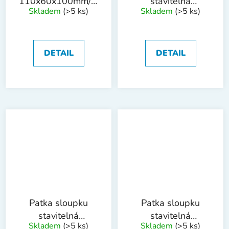
110x60x100mm/60cm
stavitelná
Skladem
(>5 ks)
Skladem
(>5 ks)
tl.4mm ZN
80x80mm
M16x160mm ZN
DETAIL
DETAIL
Patka sloupku
Patka sloupku
stavitelná
stavitelná
Skladem
(>5 ks)
Skladem
(>5 ks)
100x100mm
150x150mm