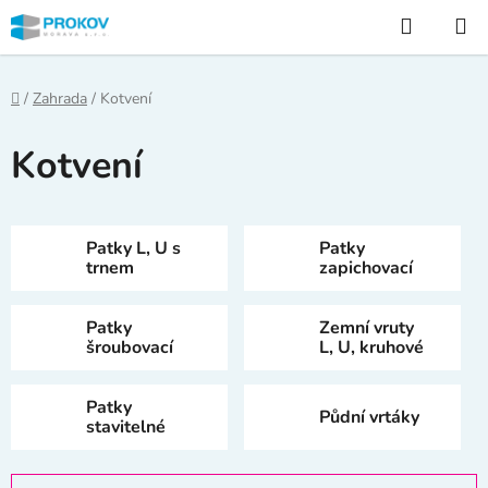
Přejít
Hledat
na
obsah
Domů
/
Zahrada
/
Kotvení
Kotvení
Patky L, U s
Patky
trnem
zapichovací
Patky
Zemní vruty
šroubovací
L, U, kruhové
Patky
Půdní vrtáky
stavitelné
Ř