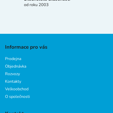
i
od roku 2003
s
u
Z
á
Informace pro vás
p
a
Prodejna
t
Objednávka
í
Rozvozy
Kontakty
Velkoobchod
O společnosti