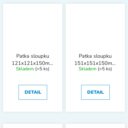
Patka sloupku
Patka sloupku
121x121x150mm
151x151x150mm
Skladem
(>5 ks)
Skladem
(>5 ks)
tl. 1.8mm ZN
tl. 1.8mm ZN
DETAIL
DETAIL