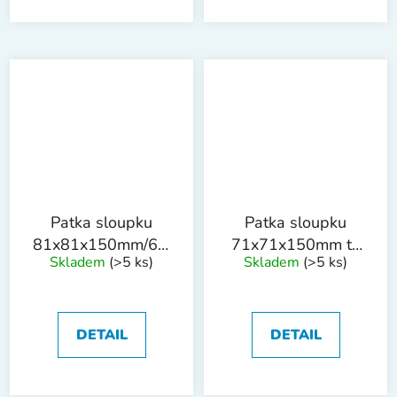
Patka sloupku
Patka sloupku
81x81x150mm/60cm
71x71x150mm tl.
Skladem
(>5 ks)
Skladem
(>5 ks)
tl. 1.8mm ZN
1.8mm ZN
DETAIL
DETAIL