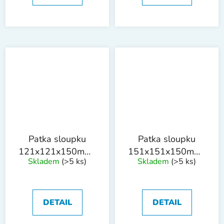
Patka sloupku
Patka sloupku
121x121x150mm/75cm
151x151x150mm/75c
Skladem
(>5 ks)
Skladem
(>5 ks)
tl. 1.8mm ZN
tl. 1.8mm ZN
DETAIL
DETAIL