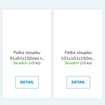
Patka sloupku
Patka sloupku
91x91x150mm tl.
101x101x150mm
Skladem
(>5 ks)
Skladem
(>5 ks)
1.8mm ZN
tl. 1.8mm ZN
DETAIL
DETAIL