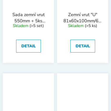
Sada zemní vrut
Zemní vrut "U"
550mm + 5ks
81x60x100mm/60cm
Skladem
(>5 set)
Skladem
(>5 ks)
redukce 24-55mm
tl.4mm ZN
ZN
DETAIL
DETAIL