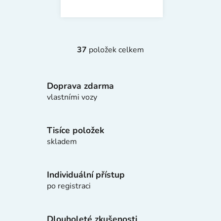
37
položek celkem
O
v
l
Doprava zdarma
á
d
vlastními vozy
a
c
í
Tisíce položek
p
skladem
r
v
k
Individuální přístup
y
po registraci
v
ý
p
Dlouholeté zkušenosti