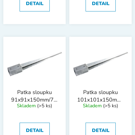
ů
DETAIL
DETAIL
Patka sloupku
Patka sloupku
91x91x150mm/75cm
101x101x150mm/75c
Skladem
(>5 ks)
Skladem
(>5 ks)
tl. 1.8mm ZN
tl. 1.8mm ZN
DETAIL
DETAIL