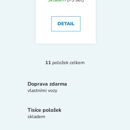
Skladem
(>5 set)
440R
DETAIL
11
položek celkem
O
v
l
Doprava zdarma
á
d
vlastními vozy
a
c
í
Tisíce položek
p
skladem
r
v