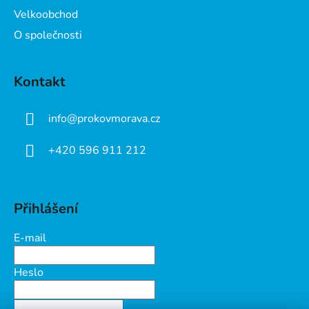
Velkoobchod
O společnosti
Kontakt
info
@
prokovmorava.cz
+420 596 911 212
Přihlášení
E-mail
Heslo