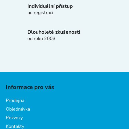
k
Individuální přístup
y
po registraci
v
ý
p
Dlouholeté zkušenosti
i
od roku 2003
s
u
Z
á
Informace pro vás
p
a
Prodejna
t
Objednávka
í
Rozvozy
Kontakty