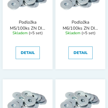
s
u
p
k
r
t
o
ů
Podložka
Podložka
d
M5/100ks ZN DIN
M6/100ks ZN DIN
Skladem
(>5 set)
Skladem
(>5 set)
u
440R
440R
k
t
ů
DETAIL
DETAIL