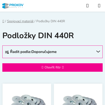
Přejít
Hledat
na
obsah
Domů
/
Spojovací materiál
/
Podložky DIN 440R
Podložky DIN 440R
Ř
Řadit podle:
Doporučujeme
a
z
e
Otevřít filtr
n
í
V
p
ý
r
p
o
i
d