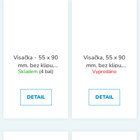
Visačka - 55 x 90
Visačka, 55 x 90
mm, bez klipu,
mm, bez klipu,
Skladem
(4 bal)
Vyprodáno
pevná, 50 ks
pevná, 100 ks
DETAIL
DETAIL