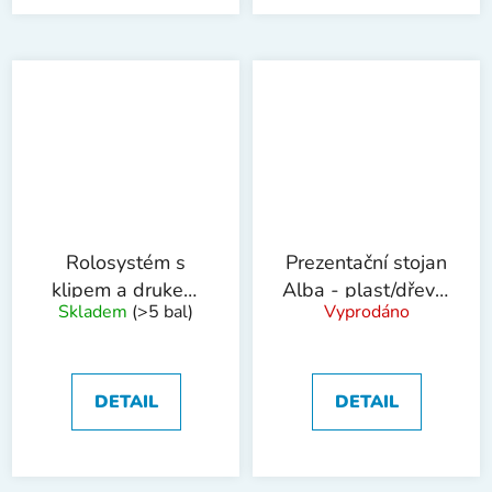
Rolosystém s
Prezentační stojan
klipem a drukem
Alba - plast/dřevo,
Skladem
(>5 bal)
Vyprodáno
Q-Connect, 10 ks
6 kapes
DETAIL
DETAIL