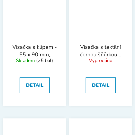
Visačka s klipem -
Visačka s textilní
55 x 90 mm,
černou šňůrkou -
Skladem
(>5 bal)
Vyprodáno
pevná, 50 ks
55 x 90mm,50ks
DETAIL
DETAIL