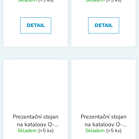
Skladem
(>5 ks)
Skladem
(>5 ks)
tvar T plastový
tvar L plastový
DETAIL
DETAIL
Prezentační stojan
Prezentační stojan
na katalogy Q-
na katalogy Q-
Skladem
(>5 ks)
Skladem
(>5 ks)
Connect, A5
Connect, A4