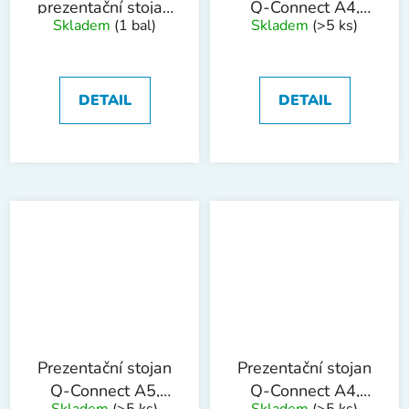
prezentační stojan
Q-Connect A4,
Skladem
(1 bal)
Skladem
(>5 ks)
Q-Connect A4, mix
tvar T plastový
DETAIL
DETAIL
Prezentační stojan
Prezentační stojan
Q-Connect A5,
Q-Connect A4,