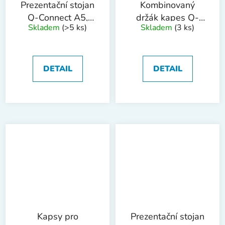
Prezentační stojan
Kombinovaný
Q-Connect A5,
držák kapes Q-
Skladem
(>5 ks)
Skladem
(3 ks)
tvar L plastový
Connect včetně 10
kapes
DETAIL
DETAIL
Kapsy pro
Prezentační stojan