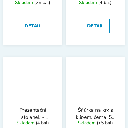
Skladem
(>5 bal)
Skladem
(4 bal)
plastový, 8 x 5,7
plastový, 10 x 6,7
cm, 36 ks
cm, 24ks
DETAIL
DETAIL
Prezentační
Šňůrka na krk s
stojánek -
klipem, černá, 50
Skladem
(4 bal)
Skladem
(>5 bal)
plastový, 20 x 8
ks