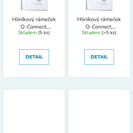
Hliníkový rámeček
Hliníkový rámeček
Q-Connect,
Q-Connect,
Skladem
(5 ks)
Skladem
(>5 ks)
hliníkový,70 x 100
hliníkový, 50 x 70
cm
cm
DETAIL
DETAIL