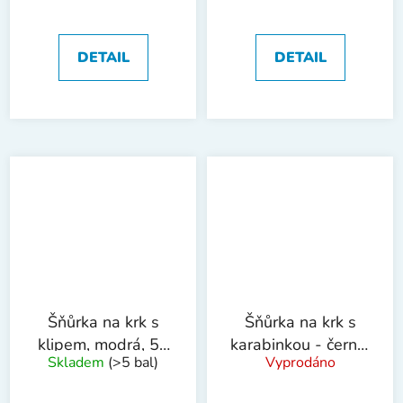
cm, 12 ks
DETAIL
DETAIL
Šňůrka na krk s
Šňůrka na krk s
klipem, modrá, 50
karabinkou - černá,
Skladem
(>5 bal)
Vyprodáno
ks
10 ks