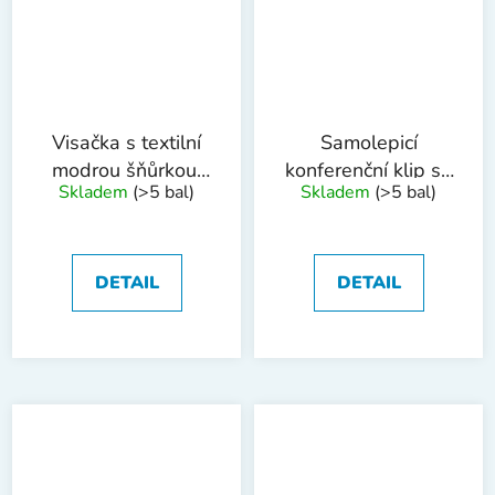
Visačka s textilní
Samolepicí
modrou šňůrkou,
konferenční klip se
Skladem
(>5 bal)
Skladem
(>5 bal)
55 x 90 mm,50ks
špendlíkem - 100
ks
DETAIL
DETAIL