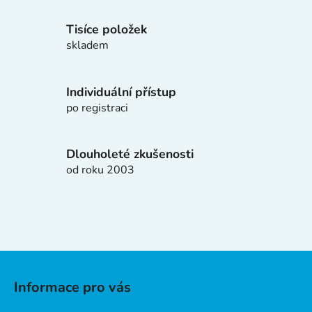
r
v
Tisíce položek
k
skladem
y
v
ý
Individuální přístup
p
po registraci
i
s
u
Dlouholeté zkušenosti
od roku 2003
Z
á
Informace pro vás
p