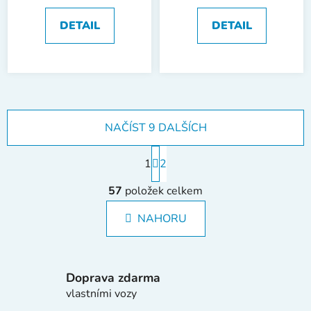
DETAIL
DETAIL
NAČÍST 9 DALŠÍCH
S
1
t
2
r
O
á
57
položek celkem
v
n
l
k
NAHORU
á
o
d
v
a
á
c
n
Doprava zdarma
í
í
vlastními vozy
p