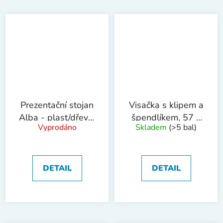
Prezentační stojan
Visačka s klipem a
Alba - plast/dřevo,
špendlíkem, 57 x
Vyprodáno
Skladem
(>5 bal)
8 kapes
90 mm, 50 ks
DETAIL
DETAIL