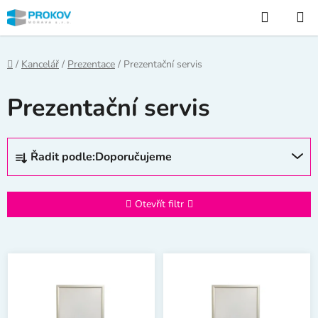
Přejít
Hledat
na
obsah
Domů
/
Kancelář
/
Prezentace
/
Prezentační servis
Prezentační servis
Ř
Řadit podle:
Doporučujeme
a
z
e
Otevřít filtr
n
í
V
p
ý
r
p
o
i
d