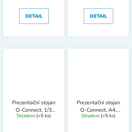
DETAIL
DETAIL
Prezentační stojan
Prezentační stojan
Q-Connect, 1/3
Q-Connect, A4,
Skladem
(>5 ks)
Skladem
(>5 ks)
A4, čtyřpatrový
třípatrový