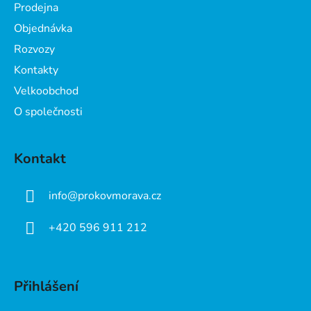
a
Prodejna
t
Objednávka
í
Rozvozy
Kontakty
Velkoobchod
O společnosti
Kontakt
info
@
prokovmorava.cz
+420 596 911 212
Přihlášení