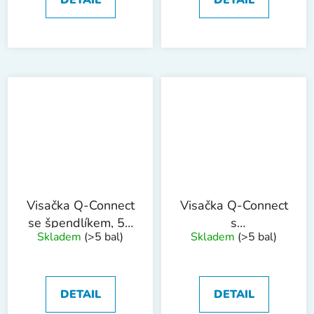
Visačka Q-Connect
Visačka Q-Connect
se špendlíkem, 54
s
Skladem
(>5 bal)
Skladem
(>5 bal)
x 90 mm, 50 ks
klipem,60x90mm,
25ks, uzavřená
DETAIL
DETAIL