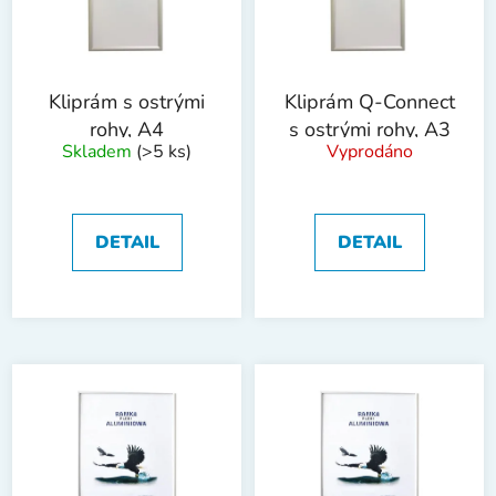
s
u
p
k
r
t
o
ů
Kliprám s ostrými
Kliprám Q-Connect
d
rohy, A4
s ostrými rohy, A3
Skladem
(>5 ks)
Vyprodáno
u
k
t
ů
DETAIL
DETAIL