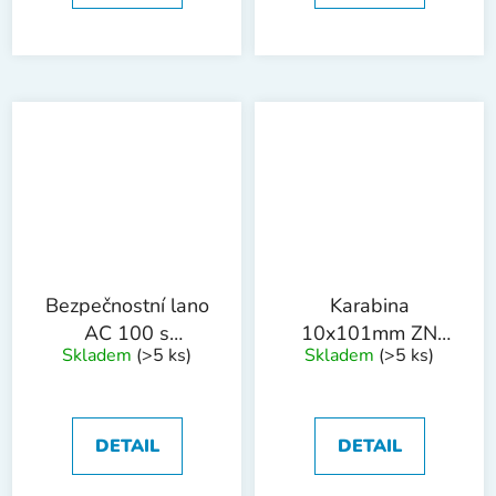
Bezpečnostní lano
Karabina
AC 100 s
10x101mm ZN
Skladem
(>5 ks)
Skladem
(>5 ks)
karabinou, 20 m
DIN 5299C
DETAIL
DETAIL