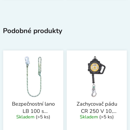
Podobné produkty
Bezpečnostní lano
Zachycovač pádu
LB 100 s
CR 250 V 10,
Skladem
(>5 ks)
Skladem
(>5 ks)
karabinou, 1,5 m
samonavíjecí, s
tlumičem pádu