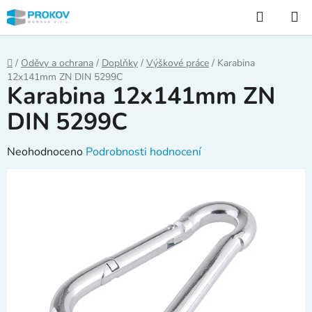
Přejít
Hledat
na
obsah
Domů
/
Oděvy a ochrana
/
Doplňky
/
Výškové práce
/
Karabina
12x141mm ZN DIN 5299C
Karabina 12x141mm ZN
DIN 5299C
Průměrné
Neohodnoceno
Podrobnosti hodnocení
hodnocení
produktu
je
0,0
z
5
hvězdiček.