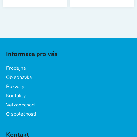
Z
á
Informace pro vás
p
a
Prodejna
t
Objednávka
í
Rozvozy
Kontakty
Velkoobchod
O společnosti
Kontakt