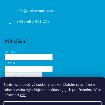
info
@
prokovmorava.cz
+420 596 911 212
Přihlášení
E-mail
Heslo
PŘIHLÁSIT SE
Tento web používá soubory cookie. Dalším procházením
Nová registrace
Zapomenuté heslo
tohoto webu vyjadřujete souhlas s jejich používáním.. Více
informací
zde
.