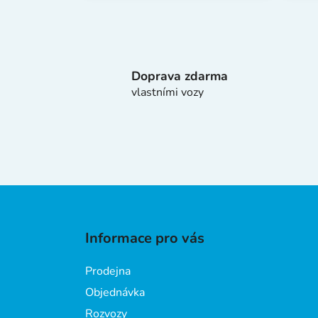
Doprava zdarma
vlastními vozy
Z
á
Informace pro vás
p
a
Prodejna
t
Objednávka
í
Rozvozy