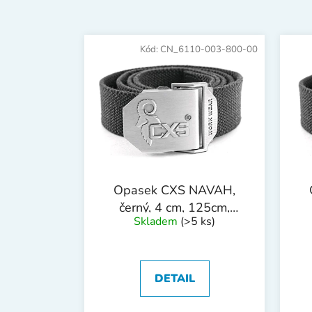
V
ý
Kód:
CN_6110-003-800-00
p
i
s
p
r
o
d
Opasek CXS NAVAH,
u
černý, 4 cm, 125cm,
k
Skladem
(>5 ks)
textilní, spona s logem
t
t
CXS
ů
DETAIL