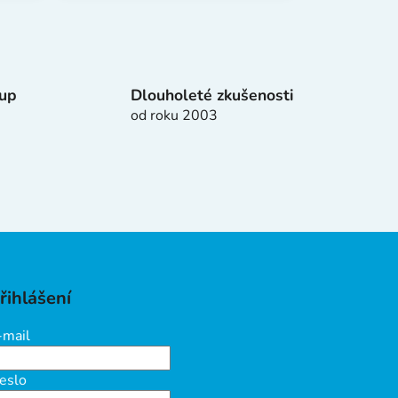
tup
Dlouholeté zkušenosti
od roku 2003
řihlášení
-mail
eslo