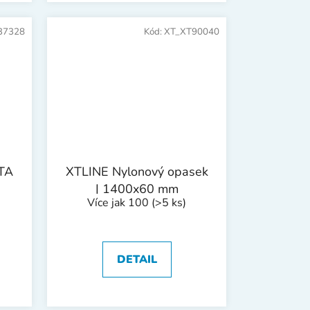
37328
Kód:
XT_XT90040
TA
XTLINE Nylonový opasek
| 1400x60 mm
Více jak 100
(>5 ks)
DETAIL