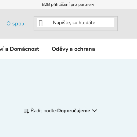
B2B přihlášení pro partnery
O společnosti
tví a Domácnost
Oděvy a ochrana
KNIPEX - K
Ř
Řadit podle:
Doporučujeme
a
z
e