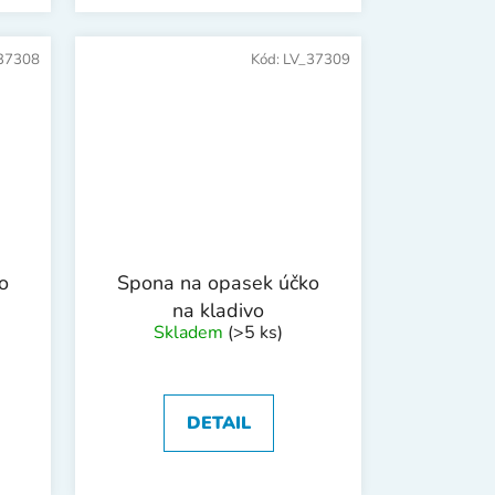
37308
Kód:
LV_37309
o
Spona na opasek účko
na kladivo
Skladem
(>5 ks)
DETAIL