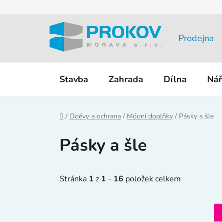
Přejít
na
obsah
Prodejna
Stavba
Zahrada
Dílna
Nář
Domů
/
Oděvy a ochrana
/
Módní doplňky
/
Pásky a šle
Pásky a šle
Stránka
1
z
1
-
16
položek celkem