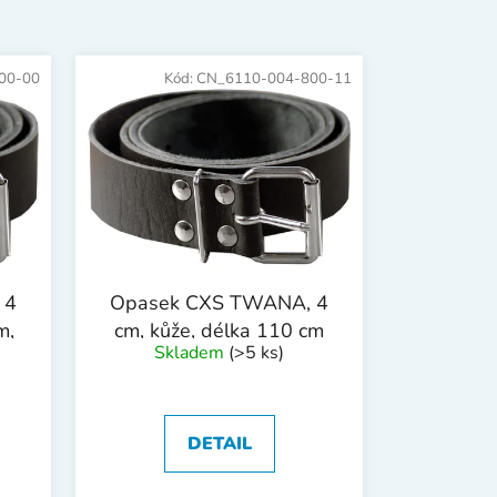
n
í
p
00-00
Kód:
CN_6110-004-800-11
r
o
d
u
k
t
ů
 4
Opasek CXS TWANA, 4
m,
cm, kůže, délka 110 cm
Skladem
(>5 ks)
DETAIL