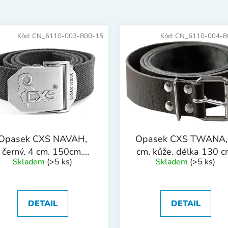
Kód:
CN_6110-003-800-15
Kód:
CN_6110-004-8
Opasek CXS NAVAH,
Opasek CXS TWANA,
černý, 4 cm, 150cm,
cm, kůže, délka 130 c
Skladem
(>5 ks)
Skladem
(>5 ks)
extilní, spona s logem
CXS
DETAIL
DETAIL