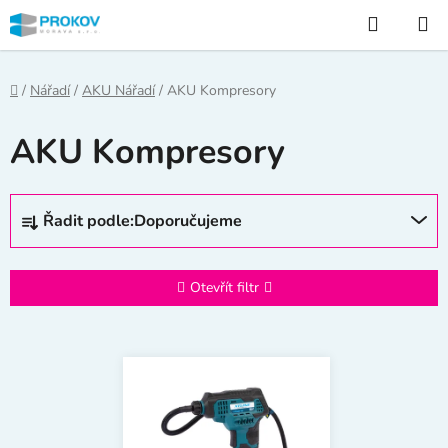
Přejít
Hledat
na
obsah
Domů
/
Nářadí
/
AKU Nářadí
/
AKU Kompresory
AKU Kompresory
Ř
Řadit podle:
Doporučujeme
a
z
e
Otevřít filtr
n
í
V
p
ý
r
p
o
i
d