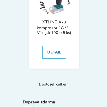
s
u
p
k
r
t
o
ů
XTLINE Aku
d
kompresor 18 V +
Více jak 100
(>5 ks)
u
příslušenství
k
t
ů
DETAIL
1
položek celkem
O
v
l
Doprava zdarma
á