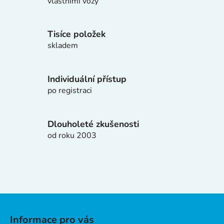
d
vlastními vozy
a
c
í
Tisíce položek
p
skladem
r
v
k
Individuální přístup
y
po registraci
v
ý
p
Dlouholeté zkušenosti
i
od roku 2003
s
u
Z
á
Informace pro vás