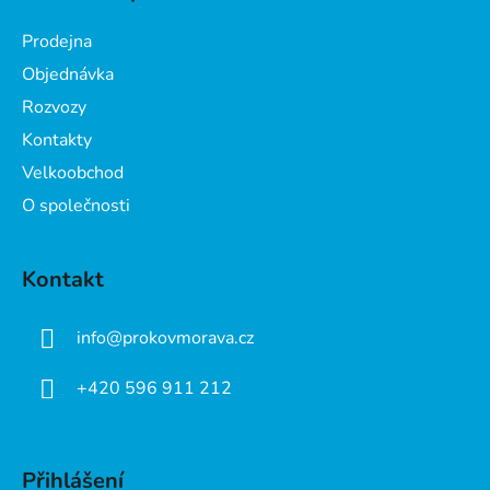
p
a
Prodejna
t
Objednávka
í
Rozvozy
Kontakty
Velkoobchod
O společnosti
Kontakt
info
@
prokovmorava.cz
+420 596 911 212
Přihlášení