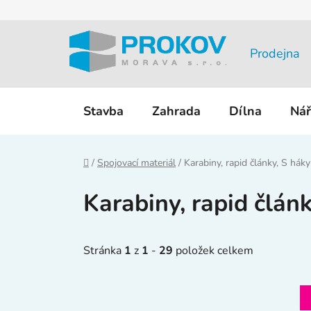
Přejít
na
obsah
Prodejna
Stavba
Zahrada
Dílna
Nář
Domů
/
Spojovací materiál
/
Karabiny, rapid články, S háky
Karabiny, rapid článk
Stránka
1
z
1
-
29
položek celkem