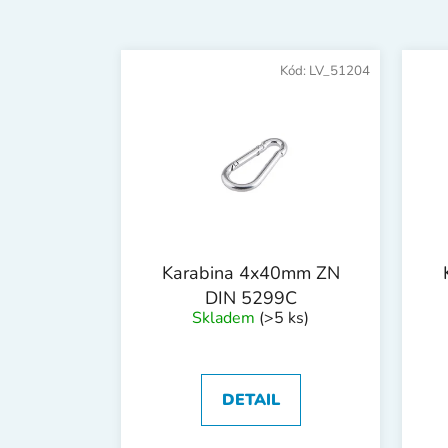
V
ý
Kód:
LV_51204
p
i
s
p
r
o
d
Karabina 4x40mm ZN
u
DIN 5299C
k
Skladem
(>5 ks)
t
ů
DETAIL