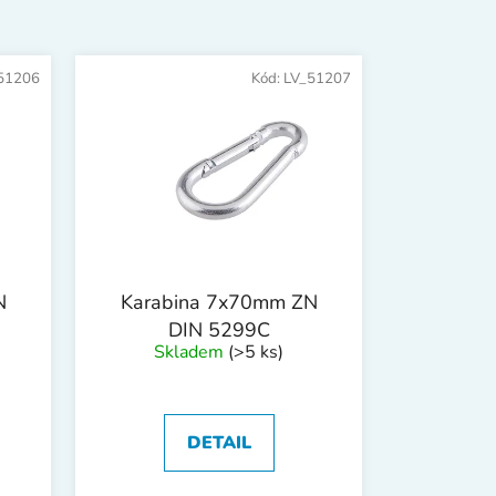
n
í
p
51206
Kód:
LV_51207
r
o
d
u
k
t
ů
N
Karabina 7x70mm ZN
DIN 5299C
Skladem
(>5 ks)
DETAIL