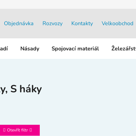
Objednávka
Rozvozy
Kontakty
Velkoobchod
adí
Násady
Spojovací materiál
Železářs
y, S háky
Otevřít filtr