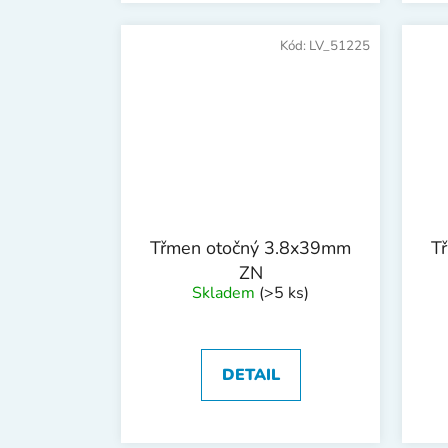
Kód:
LV_51225
Třmen otočný 3.8x39mm
T
ZN
Skladem
(>5 ks)
DETAIL