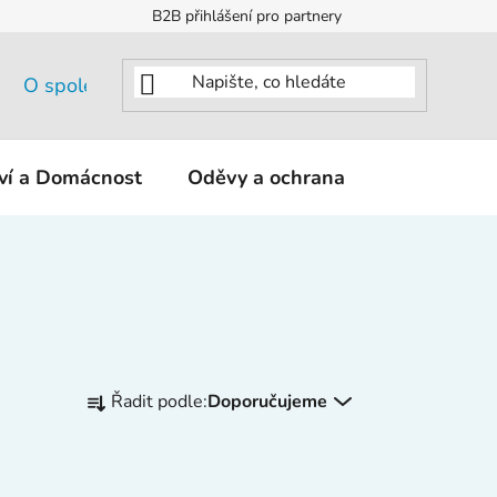
B2B přihlášení pro partnery
O společnosti
tví a Domácnost
Oděvy a ochrana
KNIPEX - K
Ř
Řadit podle:
Doporučujeme
a
z
e