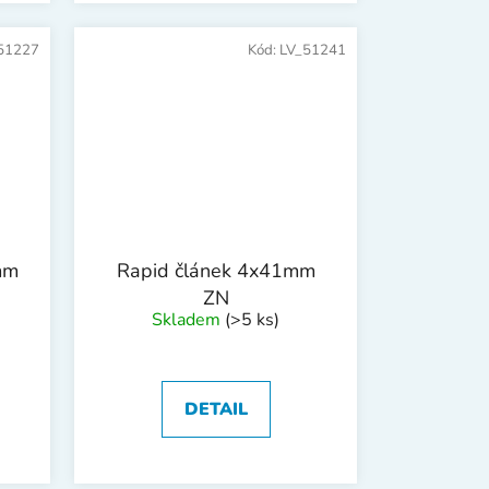
51227
Kód:
LV_51241
mm
Rapid článek 4x41mm
ZN
Skladem
(>5 ks)
DETAIL