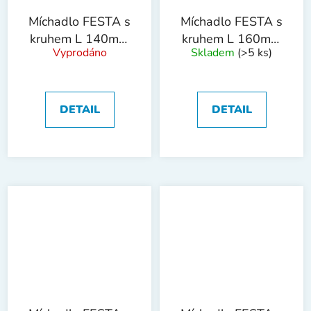
Míchadlo FESTA s
Míchadlo FESTA s
kruhem L 140mm
kruhem L 160mm
Vyprodáno
Skladem
(>5 ks)
M14 ZN
M14 ZN
DETAIL
DETAIL