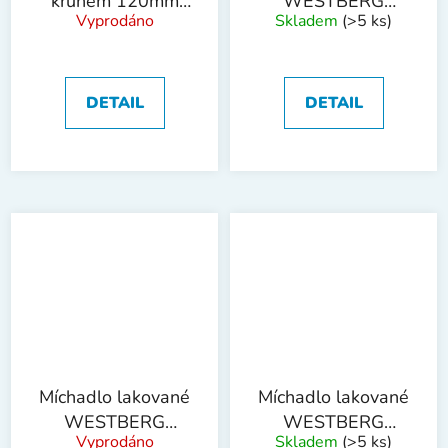
kruhem 120mm
WESTBERG
Vyprodáno
Skladem
(>5 ks)
SDS+ ZN
60x400mm
DETAIL
DETAIL
Míchadlo lakované
Míchadlo lakované
WESTBERG
WESTBERG
Vyprodáno
Skladem
(>5 ks)
85x400mm
100x600mm