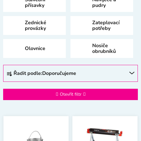
přísavky
pudry
Zednické
Zateplovací
provázky
potřeby
Nosiče
Olovnice
obrubníků
Ř
Řadit podle:
Doporučujeme
a
z
e
Otevřít filtr
n
í
V
p
ý
r
p
o
i