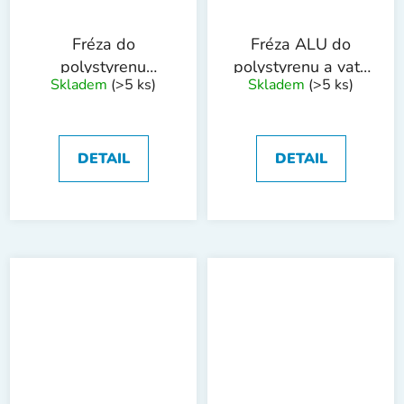
Fréza do
Fréza ALU do
polystyrenu
polystyrenu a vaty
Skladem
(>5 ks)
Skladem
(>5 ks)
WESTBERG
65mm
68mm
DETAIL
DETAIL