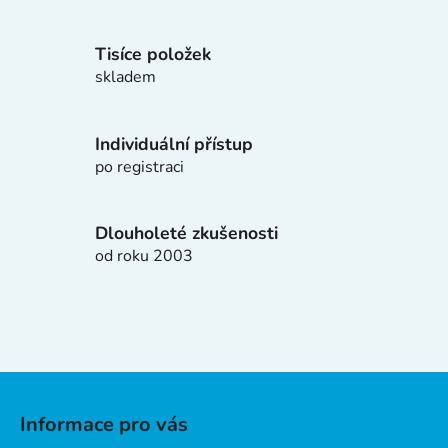
r
v
Tisíce položek
k
skladem
y
v
ý
Individuální přístup
p
po registraci
i
s
u
Dlouholeté zkušenosti
od roku 2003
Z
á
Informace pro vás
p