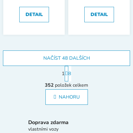
DETAIL
DETAIL
NAČÍST 48 DALŠÍCH
S
1
t
8
r
O
á
352
položek celkem
v
n
l
k
NAHORU
á
o
d
v
a
á
c
n
Doprava zdarma
í
í
vlastními vozy
p