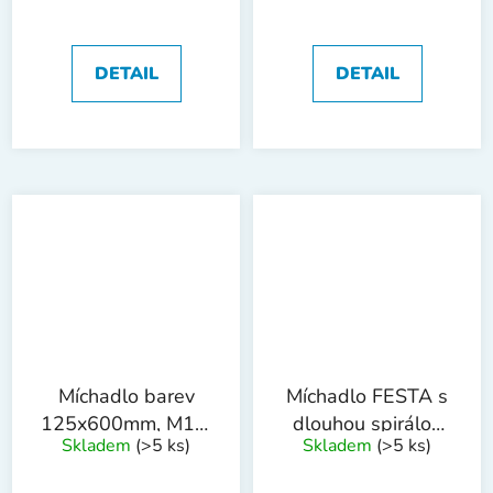
1203
DETAIL
DETAIL
Míchadlo barev
Míchadlo FESTA s
125x600mm, M14,
dlouhou spirálou
Skladem
(>5 ks)
Skladem
(>5 ks)
sklolam. 1217
100mm