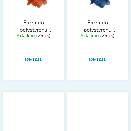
Fréza do
Fréza do
polystyrenu
polystyrenu
Skladem
(>5 ks)
Skladem
(>5 ks)
WESTBERG
WESTBERG
65mm
70mm
DETAIL
DETAIL