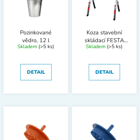
d
s
u
p
k
r
t
o
ů
Pozinkované
Koza stavební
d
vědro, 12 l
skládací FESTA
Skladem
(>5 ks)
Skladem
(>5 ks)
u
115 x 61.5-82cm
k
max. 590kg
t
ů
DETAIL
DETAIL