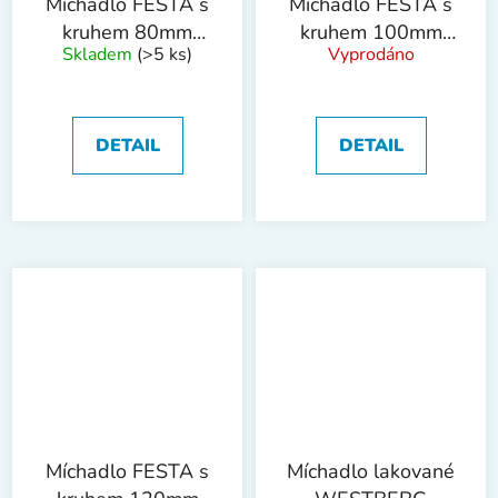
Míchadlo FESTA s
Míchadlo FESTA s
kruhem 80mm
kruhem 100mm
Skladem
(>5 ks)
Vyprodáno
SDS+ ZN
SDS+ ZN
DETAIL
DETAIL
Míchadlo FESTA s
Míchadlo lakované