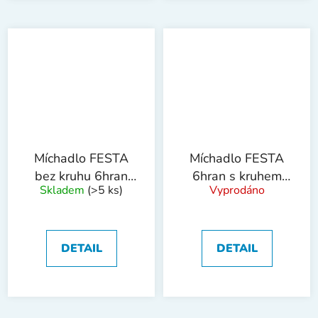
Míchadlo FESTA
Míchadlo FESTA
bez kruhu 6hran
6hran s kruhem
Skladem
(>5 ks)
Vyprodáno
70mm ZN
100mm ZN
DETAIL
DETAIL