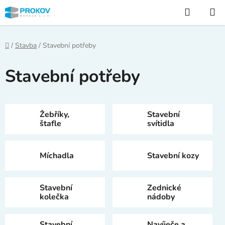
Přejít
Hledat
na
obsah
Domů
/
Stavba
/
Stavební potřeby
Stavební potřeby
Žebříky,
Stavební
štafle
svítidla
Míchadla
Stavební kozy
Stavební
Zednické
kolečka
nádoby
Stavební
Navíječe a