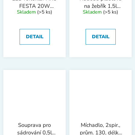
FESTA 20W
na žebřík 1,5l
Skladem
(>5 ks)
Skladem
(>5 ks)
2000lm/5000k
1514
SHARE20V (bez
baterie a
nabíječky)
DETAIL
DETAIL
Souprava pro
Míchadlo, 2spir.,
sádrování 0,5l
prům. 130, délka