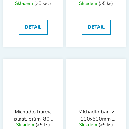
Skladem
(>5 set)
Skladem
(>5 ks)
1518
600mm, M 14
1211
DETAIL
DETAIL
Míchadlo barev,
Míchadlo barev
plast, prům. 80 ,
100x500mm,
Skladem
(>5 ks)
Skladem
(>5 ks)
délka 500mm
sklolam. 1216