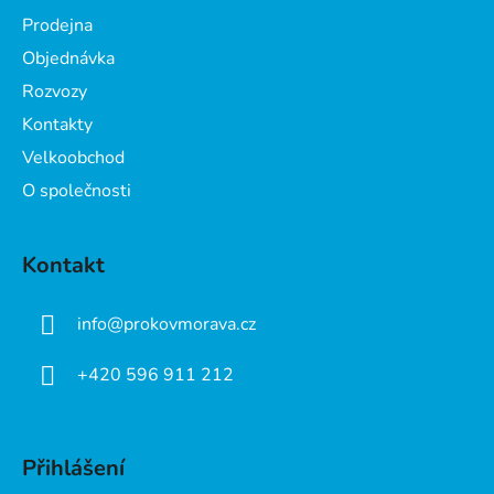
a
Prodejna
t
Objednávka
í
Rozvozy
Kontakty
Velkoobchod
O společnosti
Kontakt
info
@
prokovmorava.cz
+420 596 911 212
Přihlášení