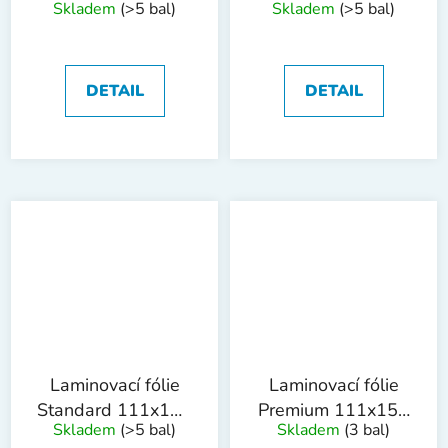
Skladem
(>5 bal)
Skladem
(>5 bal)
mm, 80mic, 100ks
mm, 80mic, 100ks
DETAIL
DETAIL
Laminovací fólie
Laminovací fólie
Standard 111x154
Premium 111x154
Skladem
(>5 bal)
Skladem
(3 bal)
mm, 100mic,100ks
mm, 100mic,