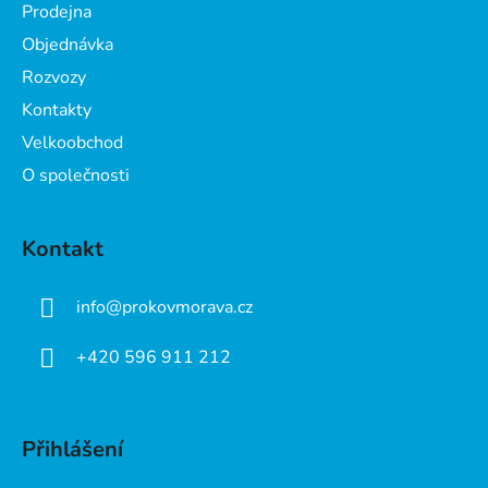
a
Prodejna
t
Objednávka
í
Rozvozy
Kontakty
Velkoobchod
O společnosti
Kontakt
info
@
prokovmorava.cz
+420 596 911 212
Přihlášení