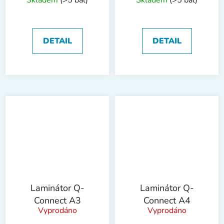
Skladem
(>5 bal)
Skladem
(>5 bal)
visačka,100
100 mic,100 ks
mic,100 ks
DETAIL
DETAIL
Laminátor Q-
Laminátor Q-
Connect A3
Connect A4
Vyprodáno
Vyprodáno