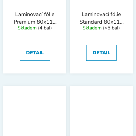
Laminovací fólie
Laminovací fólie
Premium 80x111
Standard 80x111
Skladem
(4 bal)
Skladem
(>5 bal)
mm, 100mic,
mm, 125mic,
100ks
100ks
DETAIL
DETAIL