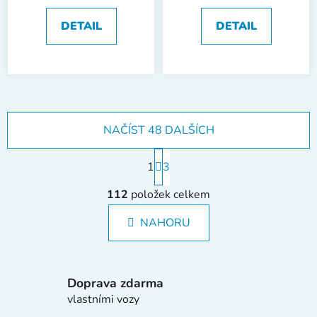
DETAIL
DETAIL
NAČÍST 48 DALŠÍCH
S
1
t
3
r
O
á
112
položek celkem
v
n
l
k
NAHORU
á
o
d
v
a
á
c
n
Doprava zdarma
í
í
vlastními vozy
p