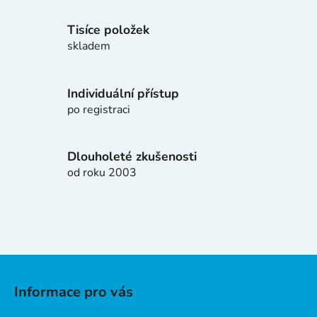
r
v
Tisíce položek
k
skladem
y
v
ý
Individuální přístup
p
po registraci
i
s
u
Dlouholeté zkušenosti
od roku 2003
Z
á
Informace pro vás
p