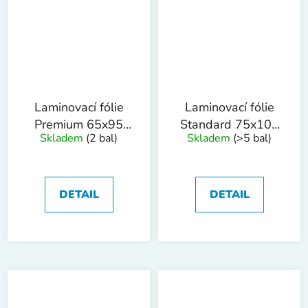
Laminovací fólie
Laminovací fólie
Premium 65x95
Standard 75x105
Skladem
(2 bal)
Skladem
(>5 bal)
mm, 125mic,
mm, 80mic, 100ks
100ks
DETAIL
DETAIL