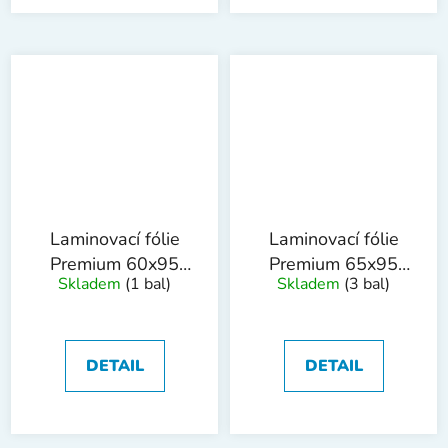
Laminovací fólie
Laminovací fólie
Premium 60x95
Premium 65x95
Skladem
(1 bal)
Skladem
(3 bal)
mm, 80mic, 100ks
mm, 125mic,
100ks
DETAIL
DETAIL