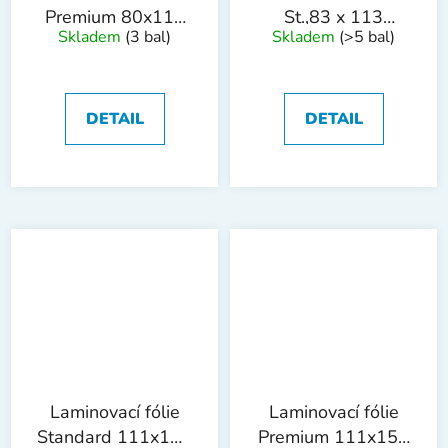
Premium 80x111
St.,83 x 113
Skladem
(3 bal)
Skladem
(>5 bal)
mm, 250mic,
mm,125mic,lesk,100ks
100ks
DETAIL
DETAIL
Laminovací fólie
Laminovací fólie
Standard 111x154
Premium 111x154