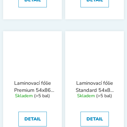
Laminovací fólie
Laminovací fólie
Premium 54x86
Standard 54x86
Skladem
(>5 bal)
Skladem
(>5 bal)
mm, 125mic,
mm, 150mic,
100ks
100ks
DETAIL
DETAIL