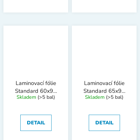
Laminovací fólie
Laminovací fólie
Standard 60x90
Standard 65x91
Skladem
(>5 bal)
Skladem
(>5 bal)
mm, 80mic, 100ks
mm, 125mic,
100ks
DETAIL
DETAIL