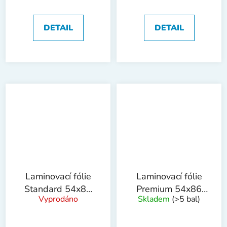
DETAIL
DETAIL
Laminovací fólie
Laminovací fólie
Standard 54x86
Premium 54x86
Vyprodáno
Skladem
(>5 bal)
mm, 80mic, 100ks
mm, 80mic, 100ks