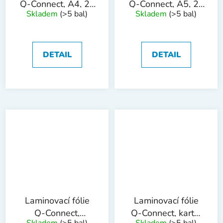
Q-Connect, A4, 2x
Q-Connect, A5, 2x
Skladem
(>5 bal)
Skladem
(>5 bal)
125 mic, 25 ks
80 mic, 100 ks
DETAIL
DETAIL
Laminovací fólie
Laminovací fólie
Q-Connect,
Q-Connect, karta,