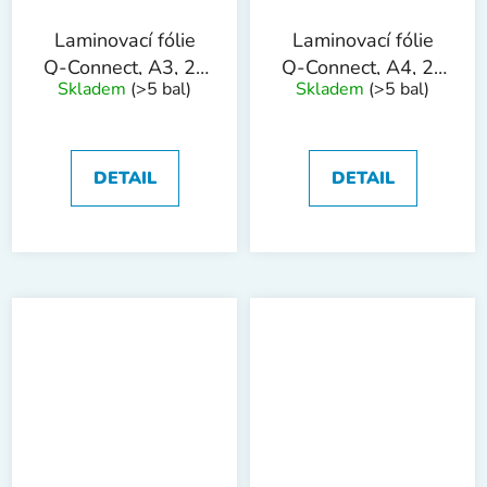
Laminovací fólie
Laminovací fólie
Q-Connect, A3, 2x
Q-Connect, A4, 2x
Skladem
(>5 bal)
Skladem
(>5 bal)
80 mic, 100 ks
125 mic, 100 ks
DETAIL
DETAIL