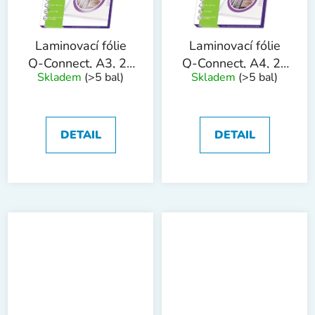
Laminovací fólie
Laminovací fólie
Q-Connect, A3, 2x
Q-Connect, A4, 2x
Skladem
(>5 bal)
Skladem
(>5 bal)
125 mic, 100 ks
125 mic, 100 ks
DETAIL
DETAIL