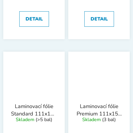
100ks
DETAIL
DETAIL
Laminovací fólie
Laminovací fólie
Standard 111x154
Premium 111x154
Skladem
(>5 bal)
Skladem
(3 bal)
mm, 125mic,100ks
mm, 125mic,
100ks