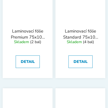
Laminovací fólie
Laminovací fólie
Premium 75x105
Standard 75x105
Skladem
(2 bal)
Skladem
(4 bal)
mm, 80mic, 100ks
mm, 125mic,
100ks
DETAIL
DETAIL