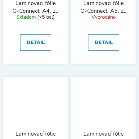
Laminovací fólie
Laminovací fólie
Q-Connect, A4, 2x
Q-Connect, A5, 2x
Skladem
(>5 bal)
Vyprodáno
80 mic, 100 ks
125 mic, 100 ks
DETAIL
DETAIL
Laminovací fólie
Laminovací fólie