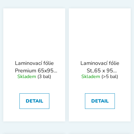
Laminovací fólie
Laminovací fólie
Premium 65x95
St.,65 x 95
Skladem
(3 bal)
Skladem
(>5 bal)
mm, 150mic,
mm,80mic,lesk,100ks
100ks
DETAIL
DETAIL