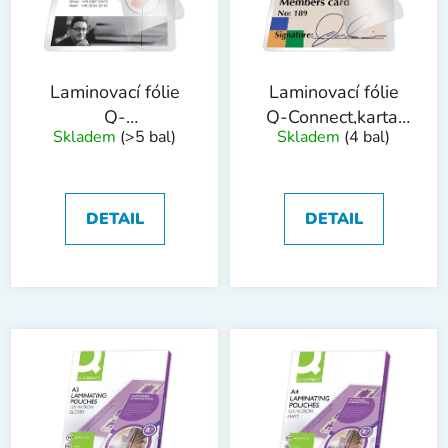
s
u
p
k
r
t
o
ů
Laminovací fólie
Laminovací fólie
d
Q-
Q-Connect,karta,
Skladem
(>5 bal)
Skladem
(4 bal)
u
Connect,visačka,2x
2x 100 mic, 10ks
k
100 mic,10ks
t
ů
DETAIL
DETAIL