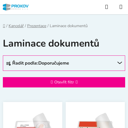
Přejít
Hledat
na
obsah
Domů
/
Kancelář
/
Prezentace
/
Laminace dokumentů
Laminace dokumentů
Ř
Řadit podle:
Doporučujeme
a
z
e
Otevřít filtr
n
í
V
p
ý
r
p
o
i
d