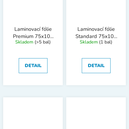
Laminovací fólie
Laminovací fólie
Premium 75x105
Standard 75x105
Skladem
(>5 bal)
Skladem
(1 bal)
mm, 125mic,
mm, 150mic,
100ks
100ks
DETAIL
DETAIL