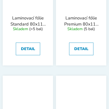
Laminovací fólie
Laminovací fólie
Standard 80x111
Premium 80x111
Skladem
(>5 bal)
Skladem
(5 bal)
mm, 80mic, 100ks
mm, 80mic, 100ks
DETAIL
DETAIL