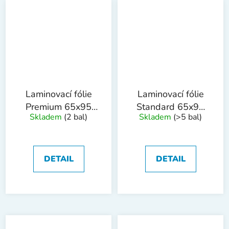
Laminovací fólie
Laminovací fólie
Premium 65x95
Standard 65x95
Skladem
(2 bal)
Skladem
(>5 bal)
mm, 80mic, 100ks
mm, 125mic,
100ks
DETAIL
DETAIL