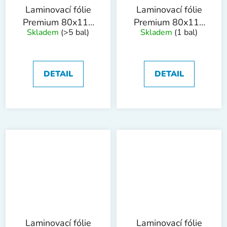
Laminovací fólie
Laminovací fólie
Premium 80x111
Premium 80x111
Skladem
(>5 bal)
Skladem
(1 bal)
mm, 125mic,
mm, 150mic,
100ks
100ks
DETAIL
DETAIL
Laminovací fólie
Laminovací fólie