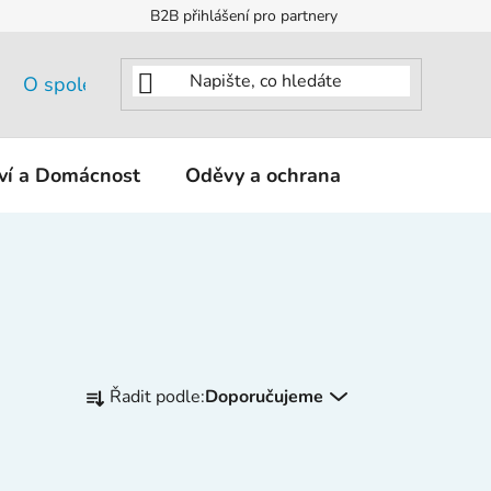
B2B přihlášení pro partnery
O společnosti
tví a Domácnost
Oděvy a ochrana
KNIPEX - K
Ř
Řadit podle:
Doporučujeme
a
z
e