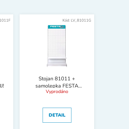
n
í
p
1011F
Kód:
LV_81011G
r
o
d
u
k
t
ů
Stojan 81011 +
J!
samolepka FESTA
Vyprodáno
Garden !OBJ!
DETAIL