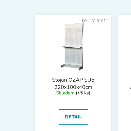
V
ý
Kód:
LV_81011
p
i
s
p
r
o
d
Stojan OZAP SU5
u
220x100x40cm
k
Skladem
(>5 ks)
t
ů
DETAIL