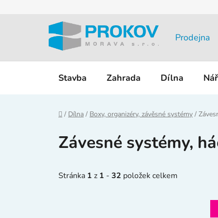
Přejít
na
obsah
Prodejna
Stavba
Zahrada
Dílna
Nář
Domů
/
Dílna
/
Boxy, organizéry, závěsné systémy
/
Závesn
Závesné systémy, há
Stránka
1
z
1
-
32
položek celkem