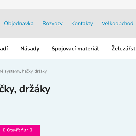
Objednávka
Rozvozy
Kontakty
Velkoobchod
adí
Násady
Spojovací materiál
Železářs
é systémy, háčky, držáky
čky, držáky
Otevřít filtr