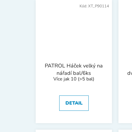
Kód:
XT_P90114
PATROL Háček velký na
nářadí bal/6ks
dv
Více jak 10
(>5 bal)
DETAIL