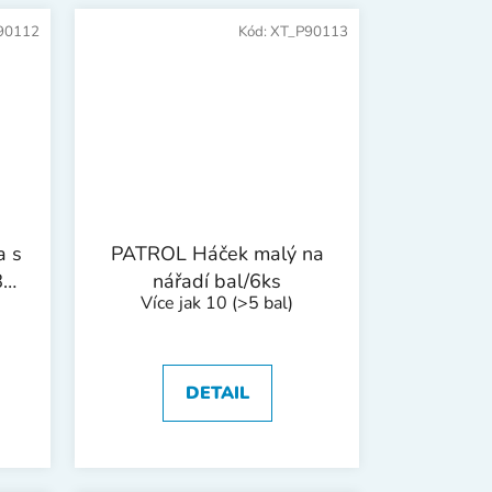
90112
Kód:
XT_P90113
a s
PATROL Háček malý na
85
nářadí bal/6ks
Více jak 10
(>5 bal)
DETAIL