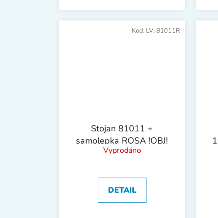
Kód:
LV_81011R
Stojan 81011 +
samolepka ROSA !OBJ!
1
Vyprodáno
DETAIL