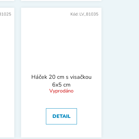
81025
Kód:
LV_81035
Háček 20 cm s visačkou
6x5 cm
Vyprodáno
DETAIL