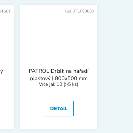
81601
Kód:
XT_P90080
vý
PATROL Držák na nářadí
plastový | 800x500 mm
Více jak 10
(>5 ks)
DETAIL