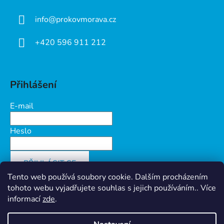
info
@
prokovmorava.cz
+420 596 911 212
Přihlášení
E-mail
Heslo
PŘIHLÁSIT SE
Tento web používá soubory cookie. Dalším procházením
Nová registrace
Zapomenuté heslo
tohoto webu vyjadřujete souhlas s jejich používáním.. Více
informací
zde
.