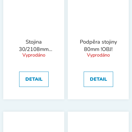
Stojina
Podpěra stojiny
30/2108mm
80mm !OBJ!
Vyprodáno
Vyprodáno
přední !OBJ!
DETAIL
DETAIL