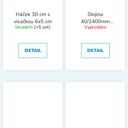
Háček 30 cm s
Stojina
visačkou 6x5 cm
40/2400mm
Skladem
(>5 set)
Vyprodáno
kotvená !OBJ!
DETAIL
DETAIL