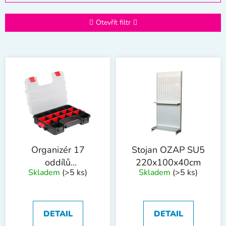
z
e
Otevřít filtr
n
í
V
p
ý
r
p
o
i
d
s
u
p
k
r
t
o
ů
Organizér 17
Stojan OZAP SU5
d
oddílů
220x100x40cm
Skladem
(>5 ks)
Skladem
(>5 ks)
u
37.5x29x6.7cm
k
t
ů
DETAIL
DETAIL