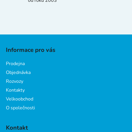
od roku 2003
Z
á
Informace pro vás
p
a
Prodejna
t
Objednávka
í
Rozvozy
Kontakty
Velkoobchod
O společnosti
Kontakt