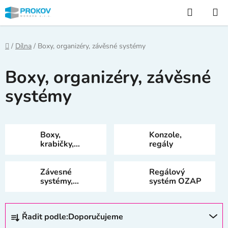
Přejít
Hledat
na
obsah
Domů
/
Dílna
/
Boxy, organizéry, závěsné systémy
Boxy, organizéry, závěsné
systémy
Boxy,
Konzole,
krabičky,
regály
organizéry
Závesné
Regálový
systémy,
systém OZAP
háčky, držáky
Ř
Řadit podle:
Doporučujeme
a