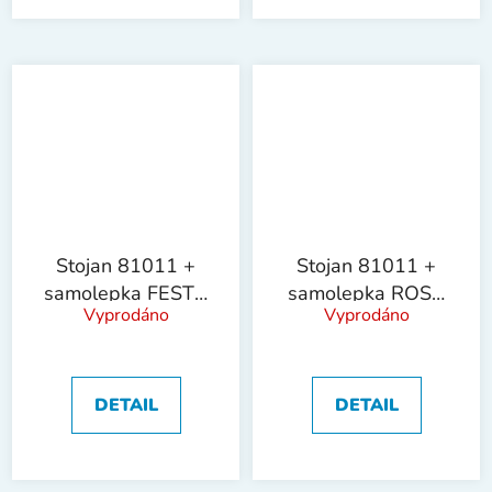
Stojan 81011 +
Stojan 81011 +
samolepka FESTA
samolepka ROSA
Vyprodáno
Vyprodáno
Garden !OBJ!
!OBJ!
DETAIL
DETAIL