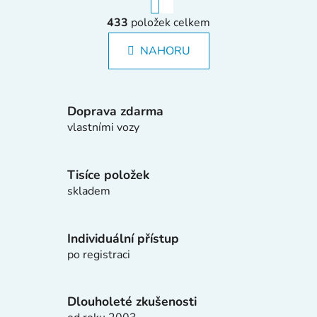
r
O
á
433
položek celkem
v
n
l
k
NAHORU
á
o
d
v
a
á
c
n
Doprava zdarma
í
í
vlastními vozy
p
r
v
Tisíce položek
k
skladem
y
v
ý
Individuální přístup
p
po registraci
i
s
u
Dlouholeté zkušenosti