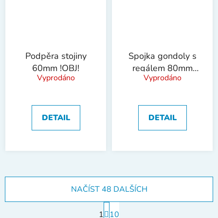
Podpěra stojiny
Spojka gondoly s
60mm !OBJ!
regálem 80mm
Vyprodáno
Vyprodáno
!OBJ!
DETAIL
DETAIL
NAČÍST 48 DALŠÍCH
S
1
t
10