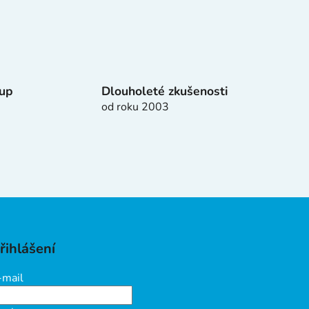
tup
Dlouholeté zkušenosti
od roku 2003
řihlášení
-mail