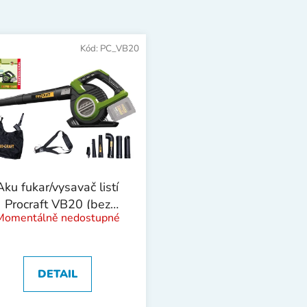
Kód:
PC_VB20
Aku fukar/vysavač listí
Procraft VB20 (bez
Momentálně nedostupné
baterie a nabíječky) |
VB20
DETAIL