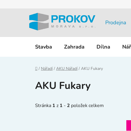
Přejít
na
obsah
Prodejna
Stavba
Zahrada
Dílna
Nář
Domů
/
Nářadí
/
AKU Nářadí
/
AKU Fukary
AKU Fukary
Stránka
1
z
1
-
2
položek celkem