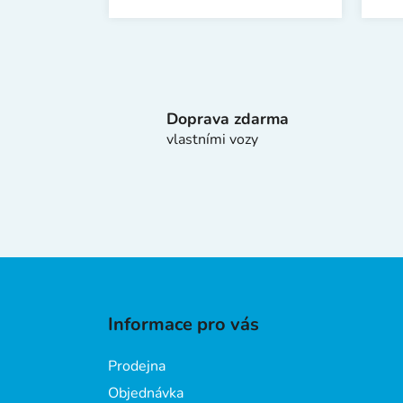
Doprava zdarma
vlastními vozy
Z
á
Informace pro vás
p
a
Prodejna
t
Objednávka