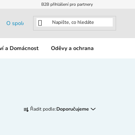
B2B přihlášení pro partnery
O společnosti
tví a Domácnost
Oděvy a ochrana
KNIPEX - K
Ř
Řadit podle:
Doporučujeme
a
z
e