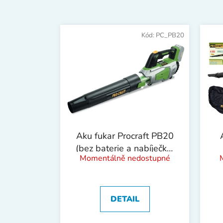
V
ý
Kód:
PC_PB20
p
i
s
p
r
o
d
Aku fukar Procraft PB20
u
(bez baterie a nabíječky)
k
Momentálně nedostupné
| PB20
t
ů
DETAIL