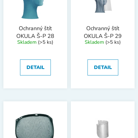
s
u
p
k
r
t
o
ů
Ochranný štít
Ochranný štít
d
OKULA Š-P 28
OKULA Š-P 29
Skladem
(>5 ks)
Skladem
(>5 ks)
u
k
t
ů
DETAIL
DETAIL