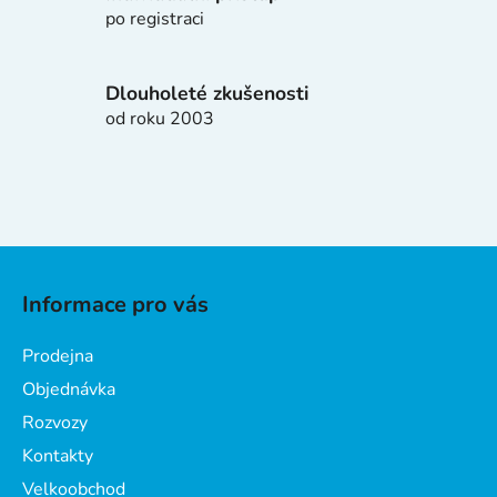
y
po registraci
v
ý
p
Dlouholeté zkušenosti
i
od roku 2003
s
u
Z
á
Informace pro vás
p
a
Prodejna
t
Objednávka
í
Rozvozy
Kontakty
Velkoobchod