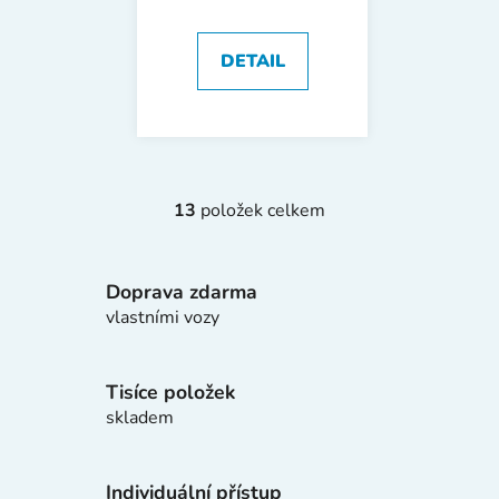
komplet
DETAIL
13
položek celkem
O
v
l
Doprava zdarma
á
d
vlastními vozy
a
c
í
Tisíce položek
p
skladem
r
v
k
Individuální přístup