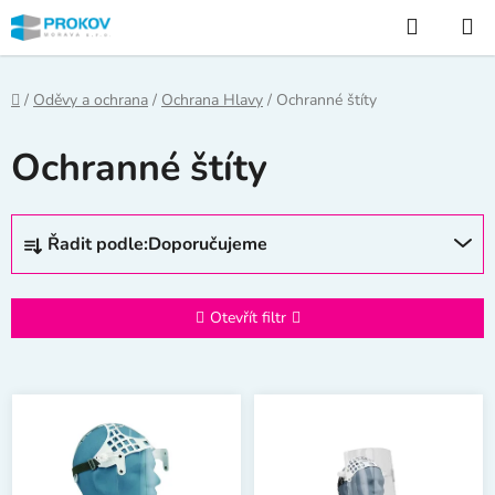
Přejít
Hledat
na
obsah
Domů
/
Oděvy a ochrana
/
Ochrana Hlavy
/
Ochranné štíty
Ochranné štíty
Ř
Řadit podle:
Doporučujeme
a
z
e
Otevřít filtr
n
í
V
p
ý
r
p
o
i
d