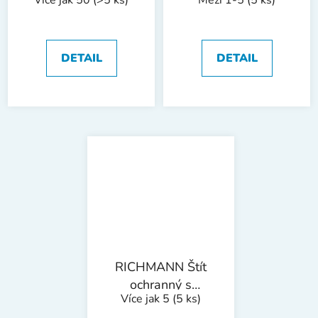
Více jak 50
(>5 ks)
Mezi 1-5
(5 ks)
DETAIL
DETAIL
RICHMANN Štít
ochranný s
Více jak 5
(5 ks)
nylonovou mřížkou