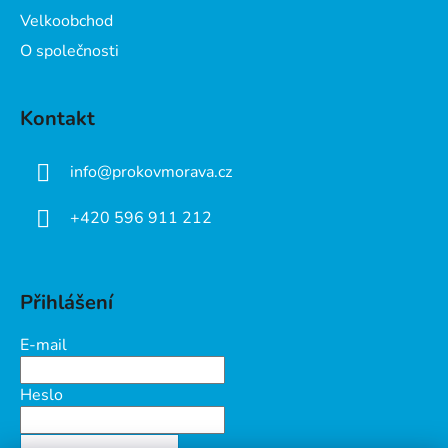
Velkoobchod
O společnosti
Kontakt
info
@
prokovmorava.cz
+420 596 911 212
Přihlášení
E-mail
Heslo