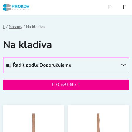
Přejít
Hledat
na
obsah
Domů
/
Násady
/
Na kladiva
Na kladiva
Ř
Řadit podle:
Doporučujeme
a
z
e
Otevřít filtr
n
í
V
p
ý
r
p
o
i
d