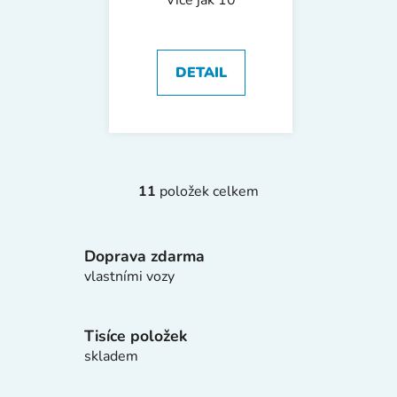
Více jak 10
DETAIL
11
položek celkem
O
v
l
Doprava zdarma
á
d
vlastními vozy
a
c
í
Tisíce položek
p
skladem
r
v