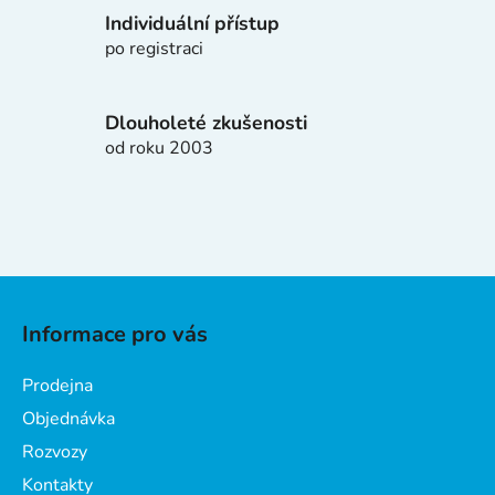
k
Individuální přístup
y
po registraci
v
ý
p
Dlouholeté zkušenosti
i
od roku 2003
s
u
Z
á
Informace pro vás
p
a
Prodejna
t
Objednávka
í
Rozvozy
Kontakty