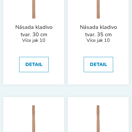
s
u
p
k
r
t
o
ů
Násada kladivo
Násada kladivo
d
tvar. 30 cm
tvar. 35 cm
Více jak 10
Více jak 10
u
k
t
ů
DETAIL
DETAIL