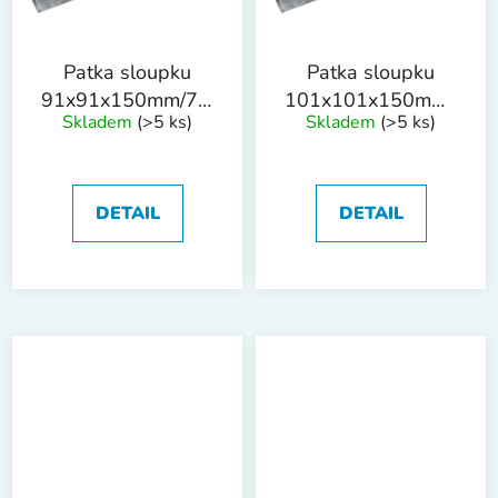
Patka sloupku
Patka sloupku
91x91x150mm/75cm
101x101x150mm/75c
Skladem
(>5 ks)
Skladem
(>5 ks)
tl. 1.8mm ZN
tl. 1.8mm ZN
DETAIL
DETAIL