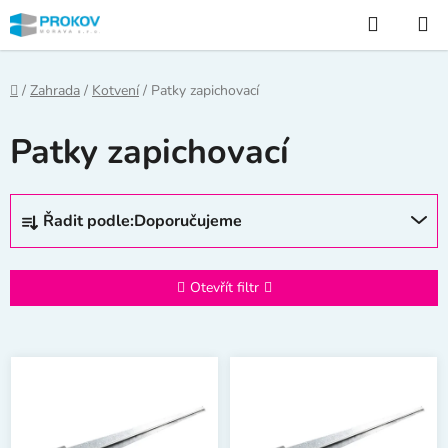
Přejít
Hledat
na
obsah
Domů
/
Zahrada
/
Kotvení
/
Patky zapichovací
Patky zapichovací
Ř
Řadit podle:
Doporučujeme
a
z
e
Otevřít filtr
n
í
V
p
ý
r
p
o
i
d