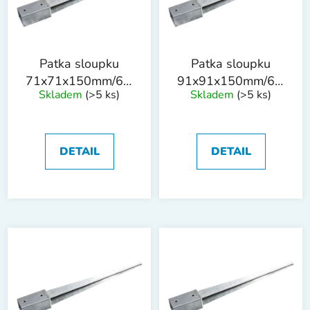
s
u
p
k
r
t
o
ů
Patka sloupku
Patka sloupku
d
71x71x150mm/60cm
91x91x150mm/60cm
Skladem
(>5 ks)
Skladem
(>5 ks)
u
tl. 1.8mm ZN
tl. 1.8mm ZN
k
t
ů
DETAIL
DETAIL