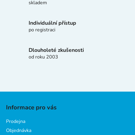
p
skladem
r
v
k
Individuální přístup
y
po registraci
v
ý
p
Dlouholeté zkušenosti
i
od roku 2003
s
u
Z
á
Informace pro vás
p
a
Prodejna
t
Objednávka
í