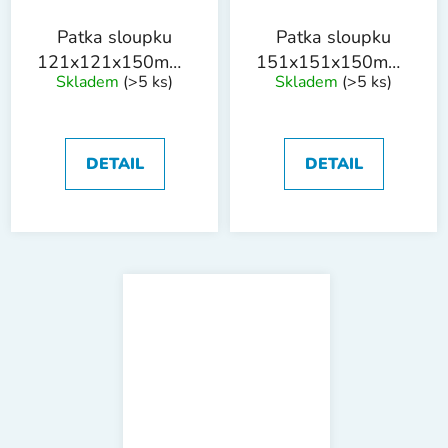
Patka sloupku
Patka sloupku
121x121x150mm/75cm
151x151x150mm/75c
Skladem
(>5 ks)
Skladem
(>5 ks)
tl. 1.8mm ZN
tl. 1.8mm ZN
DETAIL
DETAIL