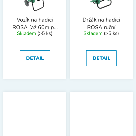
Vozík na hadici
Držák na hadici
ROSA (až 60m při
ROSA ruční
Skladem
(>5 ks)
Skladem
(>5 ks)
návinu 1/2"
hadice)
DETAIL
DETAIL