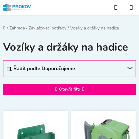
Přejít
Hledat
na
obsah
Domů
/
Zahrada
/
Zavlažovací potřeby
/
Vozíky a držáky na hadice
Vozíky a držáky na hadice
Ř
Řadit podle:
Doporučujeme
a
z
e
Otevřít filtr
n
í
V
p
ý
r
p
o
i
d