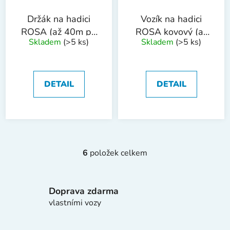
Držák na hadici
Vozík na hadici
ROSA (až 40m při
ROSA kovový (až
Skladem
(>5 ks)
Skladem
(>5 ks)
návinu 1/2"
60m při návinu
hadice)
1/2" hadice)
DETAIL
DETAIL
6
položek celkem
O
v
l
Doprava zdarma
á
d
vlastními vozy
a
c