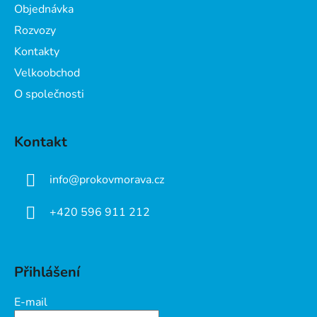
Objednávka
í
Rozvozy
Kontakty
Velkoobchod
O společnosti
Kontakt
info
@
prokovmorava.cz
+420 596 911 212
Přihlášení
E-mail