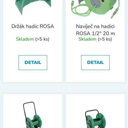
s
u
p
k
r
t
o
ů
Držák hadic ROSA
Navíječ na hadici
d
ROSA 1/2" 20 m
Skladem
(>5 ks)
Skladem
(>5 ks)
u
k
t
ů
DETAIL
DETAIL