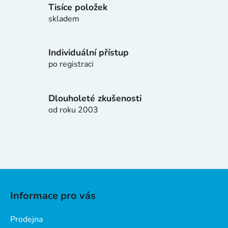
í
Tisíce položek
p
skladem
r
v
k
Individuální přístup
y
po registraci
v
ý
p
Dlouholeté zkušenosti
i
od roku 2003
s
u
Z
á
Informace pro vás
p
a
Prodejna
t