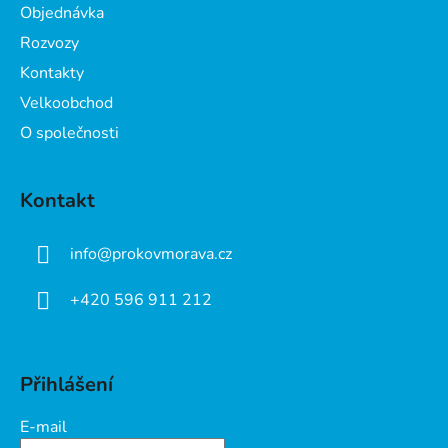
Objednávka
í
Rozvozy
Kontakty
Velkoobchod
O společnosti
Kontakt
info
@
prokovmorava.cz
+420 596 911 212
Přihlášení
E-mail