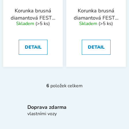
Korunka brusná
Korunka brusná
diamantová FESTA
diamantová FESTA
Skladem
(>5 ks)
Skladem
(>5 ks)
INDUSTRY
INDUSTRY
6x50mm M14
10x50mm M14
DETAIL
DETAIL
6
položek celkem
O
v
l
Doprava zdarma
á
d
vlastními vozy
a
c