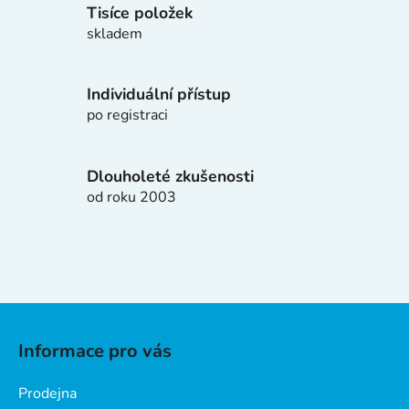
í
Tisíce položek
p
skladem
r
v
k
Individuální přístup
y
po registraci
v
ý
p
Dlouholeté zkušenosti
i
od roku 2003
s
u
Z
á
Informace pro vás
p
a
Prodejna
t