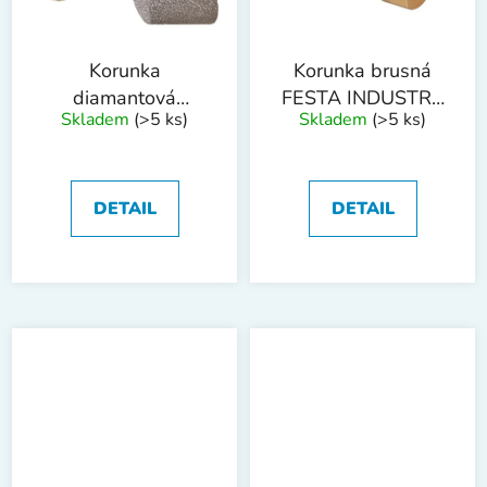
Korunka
Korunka brusná
diamantová
FESTA INDUSTRY
Skladem
(>5 ks)
Skladem
(>5 ks)
brusná FESTA
diamantová
kužel 20-48mm
20x50mm M14
M14
DETAIL
DETAIL