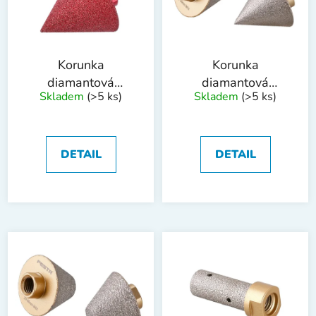
s
u
p
k
r
t
o
ů
Korunka
Korunka
d
diamantová
diamantová
Skladem
(>5 ks)
Skladem
(>5 ks)
u
brusná FESTA
brusná FESTA
k
INDUSTRY kužel
INDUSTRY kužel
t
2-75mm M14
2-50mm M14
ů
DETAIL
DETAIL