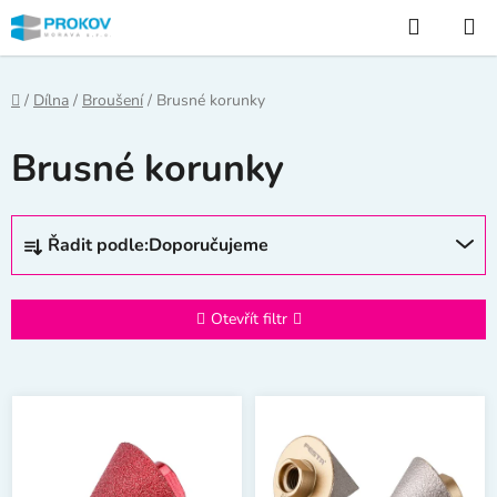
Přejít
Hledat
na
obsah
Domů
/
Dílna
/
Broušení
/
Brusné korunky
Brusné korunky
Ř
Řadit podle:
Doporučujeme
a
z
e
Otevřít filtr
n
í
V
p
ý
r
p
o
i
d