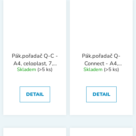
Pák.pořadač Q-C -
Pák.pořadač Q-
A4, celoplast, 7,5
Connect - A4,
Skladem
(>5 ks)
Skladem
(>5 ks)
cm, žlutý
celoplast, 7,5
cm,bílý
DETAIL
DETAIL