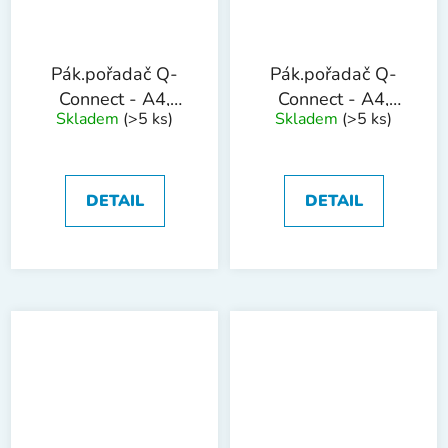
Pák.pořadač Q-
Pák.pořadač Q-
Connect - A4,
Connect - A4,
Skladem
(>5 ks)
Skladem
(>5 ks)
poloplastový,
poloplast, 5 cm,
5cm,šedý
žlutý
DETAIL
DETAIL