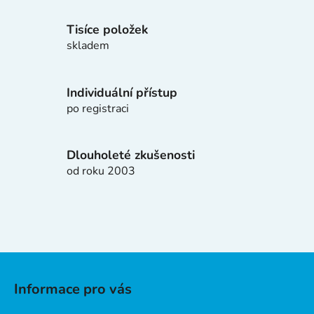
r
v
Tisíce položek
k
skladem
y
v
ý
Individuální přístup
p
po registraci
i
s
u
Dlouholeté zkušenosti
od roku 2003
Z
á
Informace pro vás
p