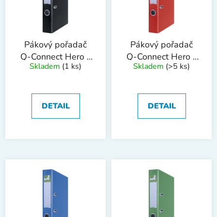
s
u
p
k
r
t
o
ů
Pákový pořadač
Pákový pořadač
d
Q-Connect Hero -
Q-Connect Hero -
Skladem
(1 ks)
Skladem
(>5 ks)
u
A4, 5 cm, černý
A4, 5 cm, červený
k
t
ů
DETAIL
DETAIL