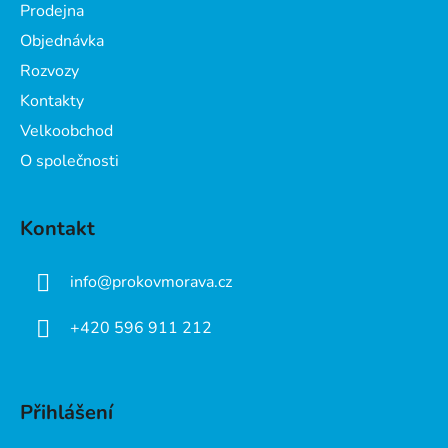
a
Prodejna
t
Objednávka
í
Rozvozy
Kontakty
Velkoobchod
O společnosti
Kontakt
info
@
prokovmorava.cz
+420 596 911 212
Přihlášení