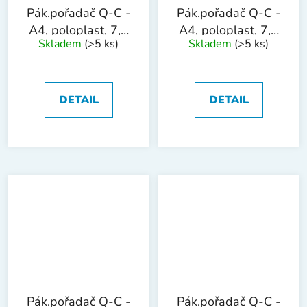
Pák.pořadač Q-C -
Pák.pořadač Q-C -
A4, poloplast, 7,5
A4, poloplast, 7,5
Skladem
(>5 ks)
Skladem
(>5 ks)
cm, tyrkysový
cm, černý
DETAIL
DETAIL
Pák.pořadač Q-C -
Pák.pořadač Q-C -