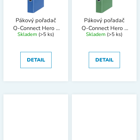
Pákový pořadač
Pákový pořadač
Q-Connect Hero -
Q-Connect Hero -
Skladem
(>5 ks)
Skladem
(>5 ks)
A4, 5 cm, modrý
A4, 5 cm, zelený
DETAIL
DETAIL