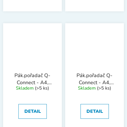
Pák.pořadač Q-
Pák.pořadač Q-
Connect - A4,
Connect - A4,
Skladem
(>5 ks)
Skladem
(>5 ks)
celoplastový,
celoplast, 7,5
5cm,bílý
cm,šedý
DETAIL
DETAIL