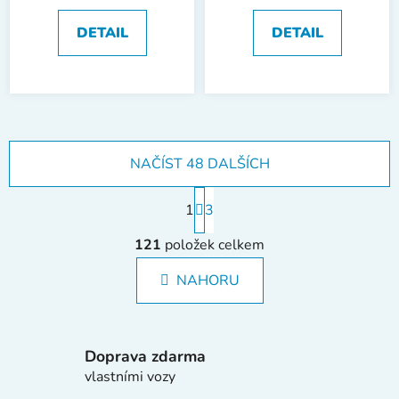
DETAIL
DETAIL
NAČÍST 48 DALŠÍCH
S
1
t
3
r
O
á
121
položek celkem
v
n
l
k
NAHORU
á
o
d
v
a
á
c
n
Doprava zdarma
í
í
vlastními vozy
p