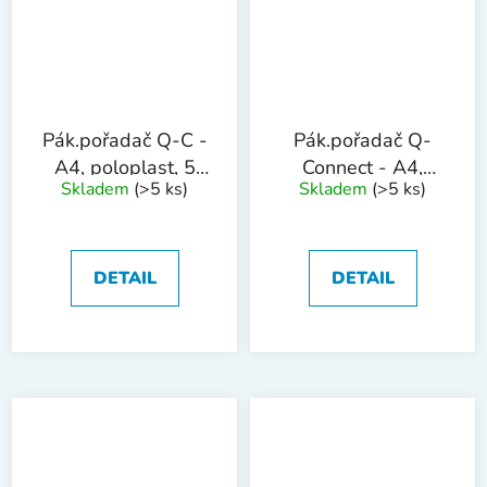
Pák.pořadač Q-C -
Pák.pořadač Q-
A4, poloplast, 5
Connect - A4,
Skladem
(>5 ks)
Skladem
(>5 ks)
cm, fialový
poloplast, 5
cm,růžový
DETAIL
DETAIL