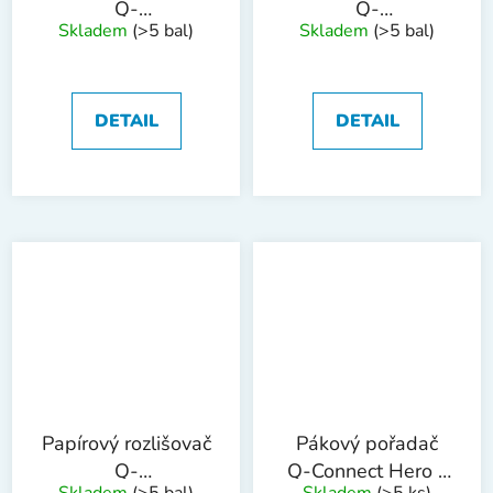
Q-
Q-
Skladem
(>5 bal)
Skladem
(>5 bal)
Connect,A4,barevný,10
Connect,A4,barevný,12
listů
listů
DETAIL
DETAIL
Papírový rozlišovač
Pákový pořadač
Q-
Q-Connect Hero -