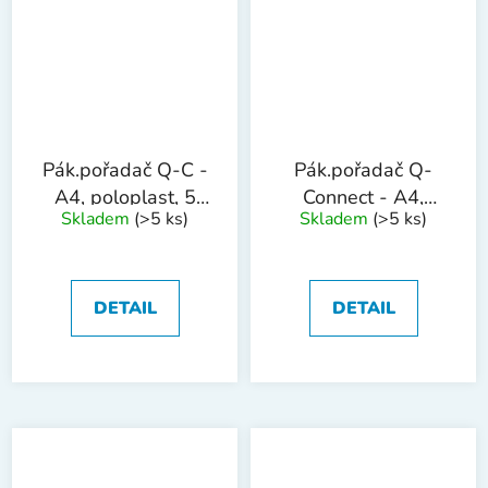
Pák.pořadač Q-C -
Pák.pořadač Q-
A4, poloplast, 5
Connect - A4,
Skladem
(>5 ks)
Skladem
(>5 ks)
cm, tyrkysový
poloplast, 5 cm,
černý
DETAIL
DETAIL