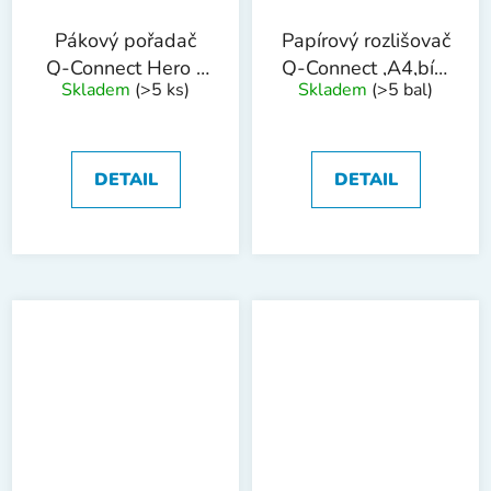
Pákový pořadač
Papírový rozlišovač
Q-Connect Hero -
Q-Connect ,A4,bílý
Skladem
(>5 ks)
Skladem
(>5 bal)
A4, 5 cm, žlutý
,1-5
DETAIL
DETAIL