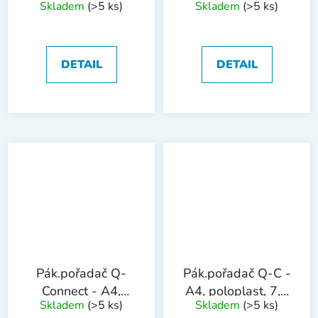
Skladem
(>5 ks)
Skladem
(>5 ks)
cm, červený
cm, zelený
DETAIL
DETAIL
Pák.pořadač Q-
Pák.pořadač Q-C -
Connect - A4,
A4, poloplast, 7,5
Skladem
(>5 ks)
Skladem
(>5 ks)
poloplast, 7,5
cm, žlutý