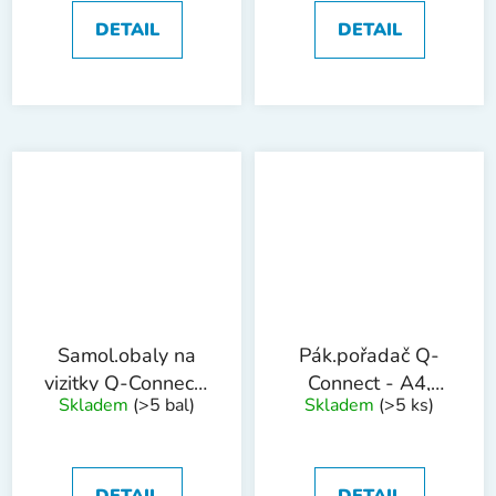
DETAIL
DETAIL
Samol.obaly na
Pák.pořadač Q-
vizitky Q-Connect-
Connect - A4,
Skladem
(>5 bal)
Skladem
(>5 ks)
čiré,6x9,5cm,10ks
celoplast, 5 cm,
černý
DETAIL
DETAIL