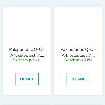
Pák.pořadač Q-C -
Pák.pořadač Q-C -
A4, celoplast, 7,5
A4, celoplast, 7,5
Skladem
(>5 ks)
Skladem
(>5 ks)
cm, modrý
cm, červený
DETAIL
DETAIL