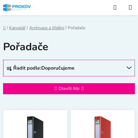
Přejít
Hledat
na
obsah
Domů
/
Kancelář
/
Archivace a třídění
/
Pořadače
Pořadače
Ř
Řadit podle:
Doporučujeme
a
z
e
Otevřít filtr
n
í
V
p
ý
r
p
o
i
d