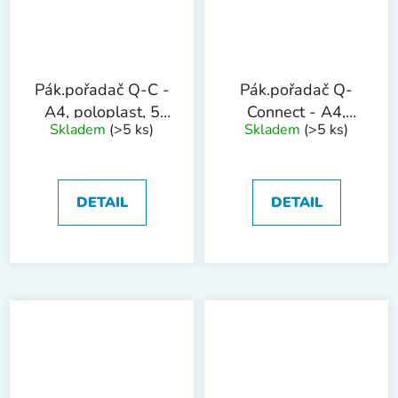
Pák.pořadač Q-C -
Pák.pořadač Q-
A4, poloplast, 5
Connect - A4,
Skladem
(>5 ks)
Skladem
(>5 ks)
cm, červený
poloplast, 5
cm,zelený
DETAIL
DETAIL