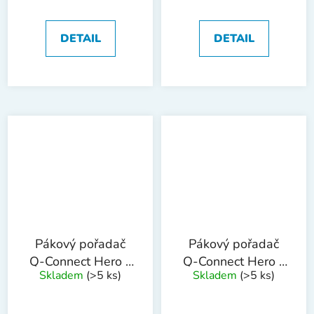
DETAIL
DETAIL
Pákový pořadač
Pákový pořadač
Q-Connect Hero -
Q-Connect Hero -
Skladem
(>5 ks)
Skladem
(>5 ks)
A4, 7,5 cm, žlutý
A4, 7,5 cm, zelený