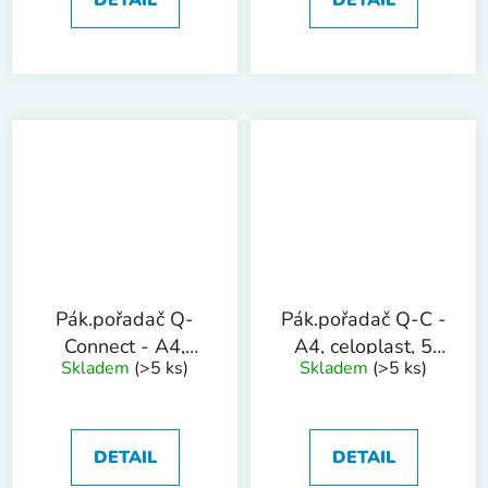
Pák.pořadač Q-
Pák.pořadač Q-C -
Connect - A4,
A4, celoplast, 5
Skladem
(>5 ks)
Skladem
(>5 ks)
celoplast, 5 cm,
cm, červený
modrý
DETAIL
DETAIL