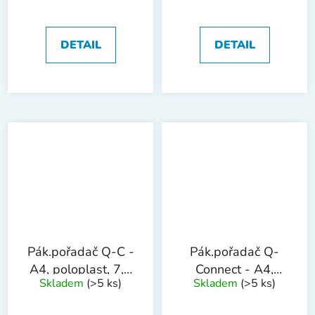
cm,šedý
DETAIL
DETAIL
Pák.pořadač Q-C -
Pák.pořadač Q-
A4, poloplast, 7,5
Connect - A4,
Skladem
(>5 ks)
Skladem
(>5 ks)
cm, modrý
poloplast, 7,5
cm,bílý