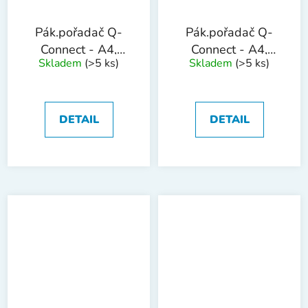
Pák.pořadač Q-
Pák.pořadač Q-
Connect - A4,
Connect - A4,
Skladem
(>5 ks)
Skladem
(>5 ks)
poloplast, 5 cm,
poloplastový,
modrý
5cm,bílý
DETAIL
DETAIL