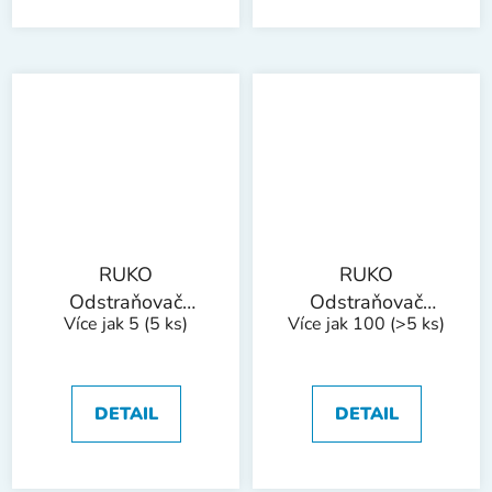
RUKO
RUKO
Odstraňovač
Odstraňovač
Více jak 5
(5 ks)
Více jak 100
(>5 ks)
otřepů B70
otřepů E100
bal/1ks
bal/10ks
DETAIL
DETAIL