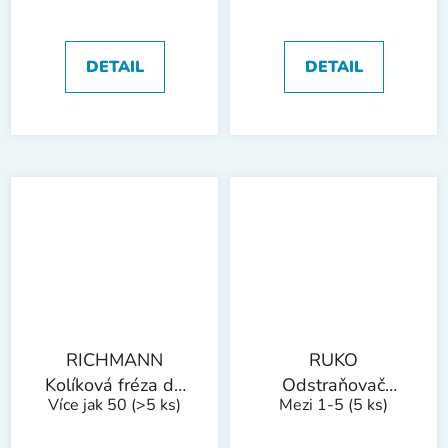
| špičatý kužel
| špičatý kužel
8x18 mm
10x20 mm
DETAIL
DETAIL
RICHMANN
RUKO
Kolíková fréza do
Odstraňovač
Více jak 50
(>5 ks)
Mezi 1-5
(5 ks)
kovu, stopka 6 mm
otřepů, sada B,
| špičatý kužel
plastová rukojeť