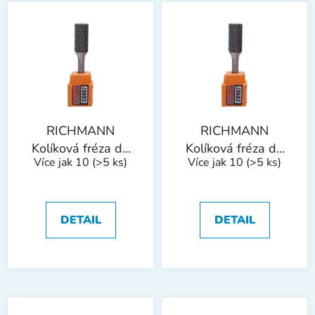
V
p
ý
r
p
o
i
d
s
u
p
k
r
t
o
ů
RICHMANN
RICHMANN
d
Kolíková fréza do
Kolíková fréza do
Více jak 10
(>5 ks)
Více jak 10
(>5 ks)
u
kovu, stopka 6 mm
kovu, stopka 6 mm
k
| válec 8x20 mm
| válec 10x20 mm
t
ů
DETAIL
DETAIL