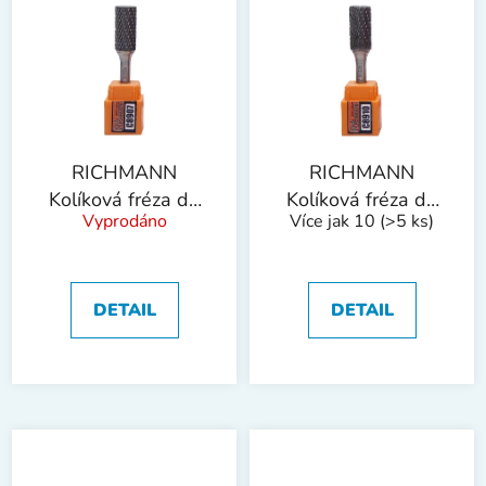
RICHMANN
RICHMANN
Kolíková fréza do
Kolíková fréza do
Vyprodáno
Více jak 10
(>5 ks)
kovu, stopka 6 mm
kovu, stopka 6 mm
| válec 12x25 mm
| válec s čelním
ozubením 8x20
mm
DETAIL
DETAIL