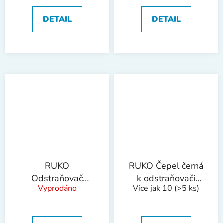
12x25 mm
DETAIL
DETAIL
RUKO
RUKO Čepel černá
Odstraňovač
k odstraňovači
Vyprodáno
Více jak 10
(>5 ks)
otřepů, sada E,
otřepů B10
plastová rukojeť
bal/10ks