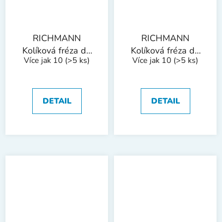
RICHMANN
RICHMANN
Kolíková fréza do
Kolíková fréza do
Více jak 10
(>5 ks)
Více jak 10
(>5 ks)
kovu, stopka 6 mm
kovu, stopka 6 mm
| válcová kulatá
| koule 8x7 mm
12x25 mm
DETAIL
DETAIL