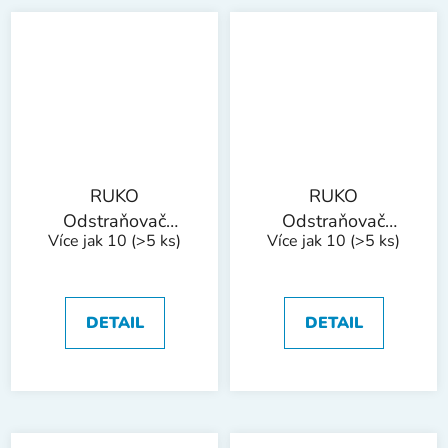
RUKO
RUKO
Odstraňovač
Odstraňovač
Více jak 10
(>5 ks)
Více jak 10
(>5 ks)
otřepů E350
otřepů E600
bal/10ks
bal/5ks
DETAIL
DETAIL