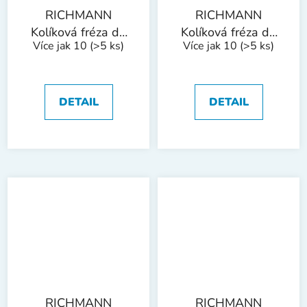
RICHMANN
RICHMANN
Kolíková fréza do
Kolíková fréza do
Více jak 10
(>5 ks)
Více jak 10
(>5 ks)
kovu, stopka 6 mm
kovu, stopka 6 mm
| kulatý oblouk
| kulatý oblouk
8x20 mm
10x20 mm
DETAIL
DETAIL
RICHMANN
RICHMANN