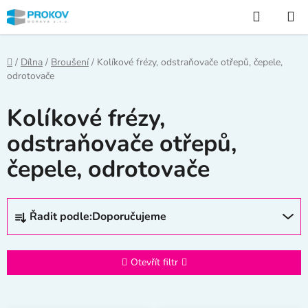
Přejít
Hledat
na
obsah
Domů
/
Dílna
/
Broušení
/
Kolíkové frézy, odstraňovače otřepů, čepele,
odrotovače
Kolíkové frézy,
odstraňovače otřepů,
čepele, odrotovače
Ř
Řadit podle:
Doporučujeme
a
z
e
Otevřít filtr
n
í