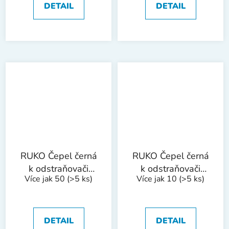
DETAIL
DETAIL
RUKO Čepel černá
RUKO Čepel černá
k odstraňovači
k odstraňovači
Více jak 50
(>5 ks)
Více jak 10
(>5 ks)
otřepů B20
otřepů bal/10ks
bal/10ks
DETAIL
DETAIL