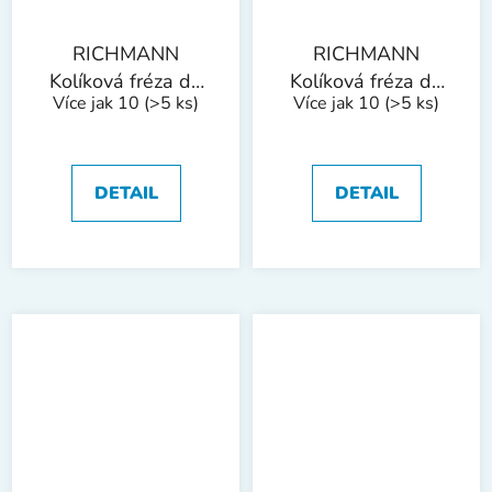
RICHMANN
RICHMANN
Kolíková fréza do
Kolíková fréza do
Více jak 10
(>5 ks)
Více jak 10
(>5 ks)
kovu, stopka 6 mm
kovu, stopka 6 mm
| koule 10x9 mm
| koule 12x11 mm
DETAIL
DETAIL