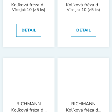
Kolíková fréza do
Kolíková fréza do
Více jak 10
(>5 ks)
Více jak 10
(>5 ks)
kovu, stopka 6 mm
kovu, stopka 6 mm
| kulatý oblouk
| zaoblený kužel
12x25 mm
8x22 mm
DETAIL
DETAIL
RICHMANN
RICHMANN
Kolíková fréza do
Kolíková fréza do