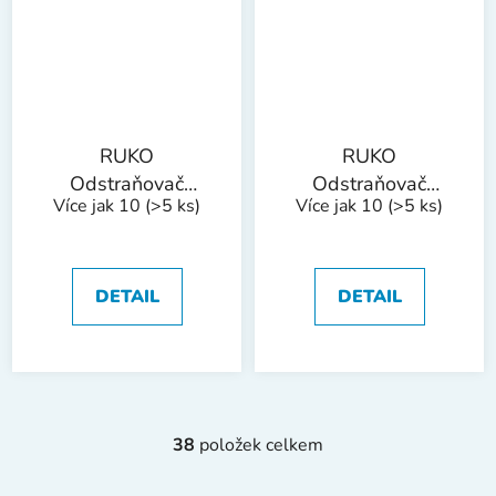
RUKO
RUKO
Odstraňovač
Odstraňovač
Více jak 10
(>5 ks)
Více jak 10
(>5 ks)
otřepů v trubkách
otřepů s výměnou
4-36 mm
čepelí E100
DETAIL
DETAIL
38
položek celkem
O
v