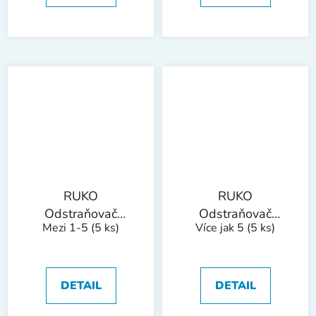
RUKO
RUKO
Odstraňovač
Odstraňovač
Mezi 1-5
(5 ks)
Více jak 5
(5 ks)
otřepů B50
otřepů B60
bal/1ks
bal/10ks
DETAIL
DETAIL