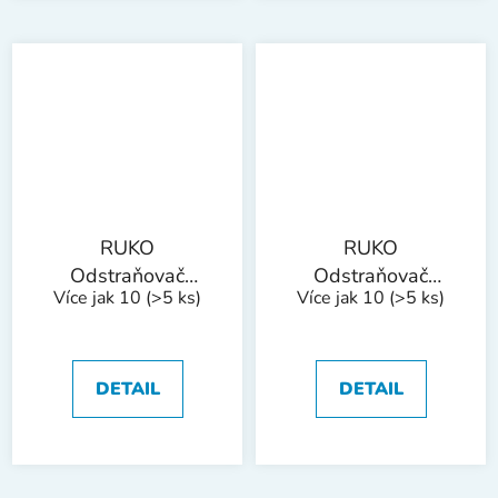
RUKO
RUKO
Odstraňovač
Odstraňovač
Více jak 10
(>5 ks)
Více jak 10
(>5 ks)
otřepů E200
otřepů E300
bal/10ks
bal/10ks
DETAIL
DETAIL