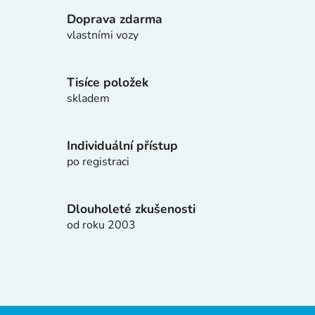
l
Doprava zdarma
á
d
vlastními vozy
a
c
í
Tisíce položek
p
skladem
r
v
k
Individuální přístup
y
po registraci
v
ý
p
Dlouholeté zkušenosti
i
od roku 2003
s
u
Z