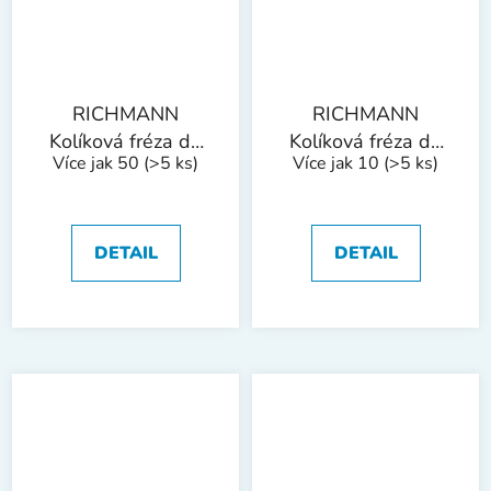
RICHMANN
RICHMANN
Kolíková fréza do
Kolíková fréza do
Více jak 50
(>5 ks)
Více jak 10
(>5 ks)
kovu, stopka 6 mm
kovu, stopka 6 mm
| válcová kulatá
| válcová kulatá
8x20 mm
10x20 mm
DETAIL
DETAIL