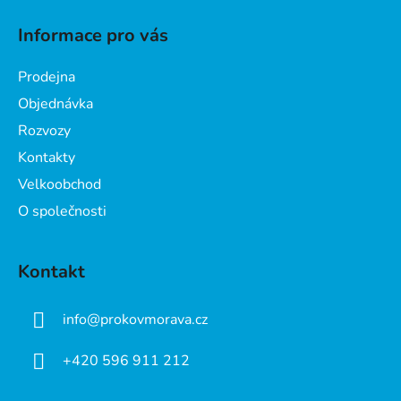
á
Informace pro vás
p
a
Prodejna
t
Objednávka
í
Rozvozy
Kontakty
Velkoobchod
O společnosti
Kontakt
info
@
prokovmorava.cz
+420 596 911 212