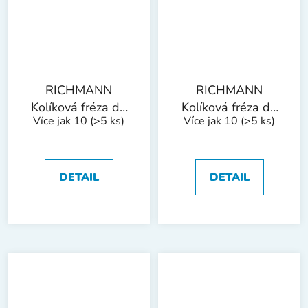
RICHMANN
RICHMANN
Kolíková fréza do
Kolíková fréza do
Více jak 10
(>5 ks)
Více jak 10
(>5 ks)
kovu, stopka 6 mm
kovu, stopka 6 mm
| válec s čelním
| válec s čelním
ozubením 10x20
ozubením 12x25
mm
mm
DETAIL
DETAIL