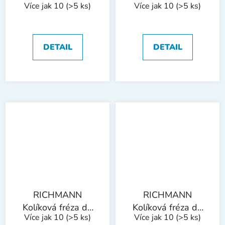
Více jak 10
(>5 ks)
Více jak 10
(>5 ks)
kovu, stopka 6 mm
kovu, stopka 6 mm
| zaoblený kužel
| zaoblený kužel
10x25 mm
12x28 mm
DETAIL
DETAIL
RICHMANN
RICHMANN
Kolíková fréza do
Kolíková fréza do
Více jak 10
(>5 ks)
Více jak 10
(>5 ks)
kovu, stopka 6 mm
kovu, stopka 6 mm