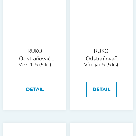
RUKO
RUKO
Odstraňovač
Odstraňovač
Mezi 1-5
(5 ks)
Více jak 5
(5 ks)
otřepů A3, E100,
otřepů s pevnou
E200, E300
čepelí E100
DETAIL
DETAIL