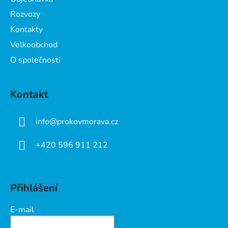
í
Rozvozy
Kontakty
Velkoobchod
O společnosti
Kontakt
info
@
prokovmorava.cz
+420 596 911 212
Přihlášení
E-mail