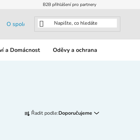
B2B přihlášení pro partnery
O společnosti
tví a Domácnost
Oděvy a ochrana
KNIPEX - K
Ř
Řadit podle:
Doporučujeme
a
z
e