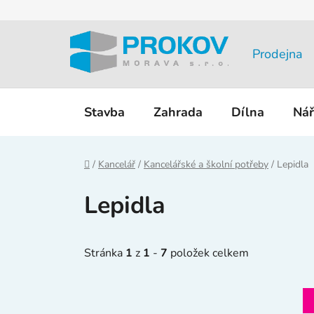
Přejít
na
obsah
Prodejna
Stavba
Zahrada
Dílna
Nář
Domů
/
Kancelář
/
Kancelářské a školní potřeby
/
Lepidla
Lepidla
Stránka
1
z
1
-
7
položek celkem