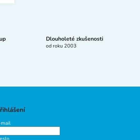
tup
Dlouholeté zkušenosti
od roku 2003
řihlášení
-mail
eslo