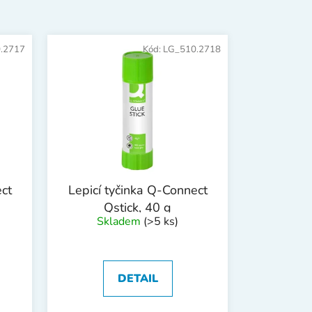
n
í
p
.2717
Kód:
LG_510.2718
r
o
d
u
k
t
ů
ct
Lepicí tyčinka Q-Connect
Qstick, 40 g
Skladem
(>5 ks)
DETAIL