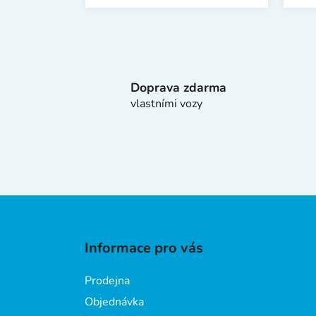
Doprava zdarma
vlastními vozy
Z
á
Informace pro vás
p
a
Prodejna
t
Objednávka
í