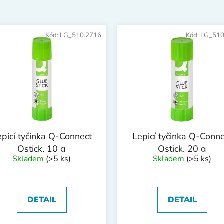
Kód:
LG_510.2716
Kód:
LG_510
epicí tyčinka Q-Connect
Lepicí tyčinka Q-Conne
Qstick, 10 g
Qstick, 20 g
Skladem
(>5 ks)
Skladem
(>5 ks)
DETAIL
DETAIL