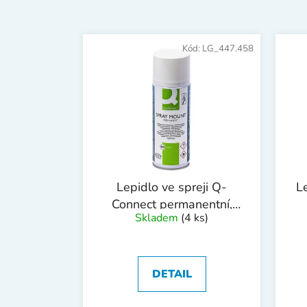
V
ý
Kód:
LG_447.458
p
i
s
p
r
o
d
Lepidlo ve spreji Q-
L
u
Connect permanentní,
k
Skladem
(4 ks)
400 ml
t
ů
DETAIL