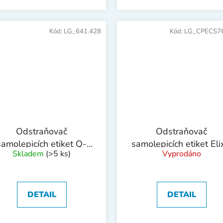
Kód:
LG_641.428
Kód:
LG_CPECS7
Odstraňovač
Odstraňovač
samolepicích etiket Q-
samolepicích etiket Eli
Skladem
(>5 ks)
Vyprodáno
Connect, 200 ml
200 ml
DETAIL
DETAIL