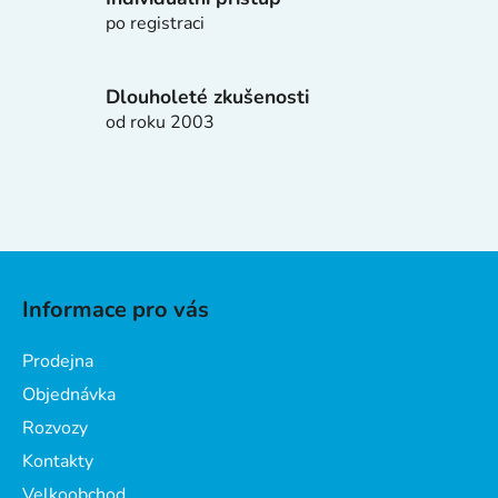
p
po registraci
i
s
u
Dlouholeté zkušenosti
od roku 2003
Z
á
Informace pro vás
p
a
Prodejna
t
Objednávka
í
Rozvozy
Kontakty
Velkoobchod