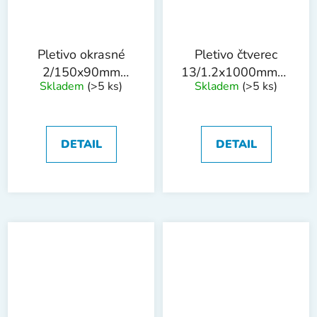
Pletivo okrasné
Pletivo čtverec
2/150x90mm
13/1.2x1000mmx25m
Skladem
(>5 ks)
Skladem
(>5 ks)
0.25x25m PVC
PVC
DETAIL
DETAIL