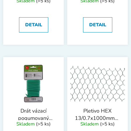
Skladem
(>5 ks)
Skladem
(>5 ks)
u
3mmx8m
4mmx6m
k
t
ů
DETAIL
DETAIL
Drát vázací
Pletivo HEX
pogumovaný
13/0.7x1000mmx50m
Skladem
(>5 ks)
Skladem
(>5 ks)
5mmx4m
ZN