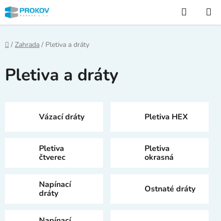
Přejít
Hledat
na
obsah
Domů
/
Zahrada
/
Pletiva a dráty
Pletiva a dráty
Vázací dráty
Pletiva HEX
Pletiva
Pletiva
čtverec
okrasná
Napínací
Ostnaté dráty
dráty
Napínací