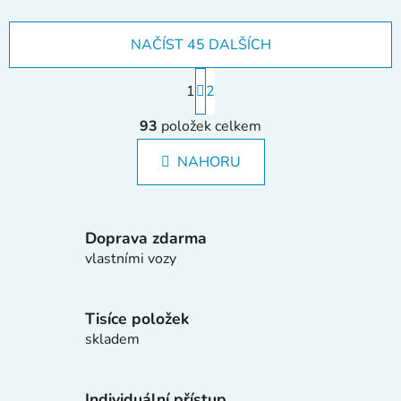
NAČÍST 45 DALŠÍCH
S
1
t
2
r
O
á
93
položek celkem
v
n
l
k
NAHORU
á
o
d
v
a
á
c
n
Doprava zdarma
í
í
vlastními vozy
p
r
v
Tisíce položek
k
skladem
y
v
ý
Individuální přístup