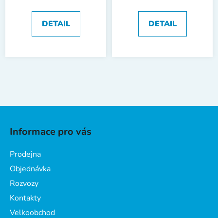
DETAIL
DETAIL
Z
á
Informace pro vás
p
a
Prodejna
t
Objednávka
í
Rozvozy
Kontakty
Velkoobchod