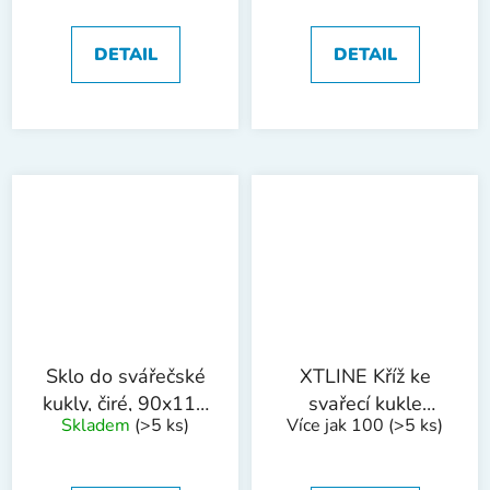
958E
DETAIL
DETAIL
Sklo do svářečské
XTLINE Kříž ke
kukly, čiré, 90x110
svařecí kukle
Skladem
(>5 ks)
Více jak 100
(>5 ks)
mm
XT5894