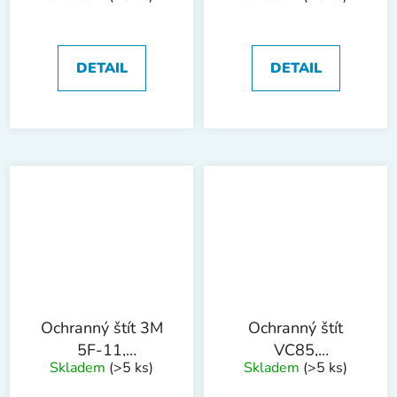
DETAIL
DETAIL
Ochranný štít 3M
Ochranný štít
5F-11,
VC85,
Skladem
(>5 ks)
Skladem
(>5 ks)
polykarbonátový
polykarbonátový