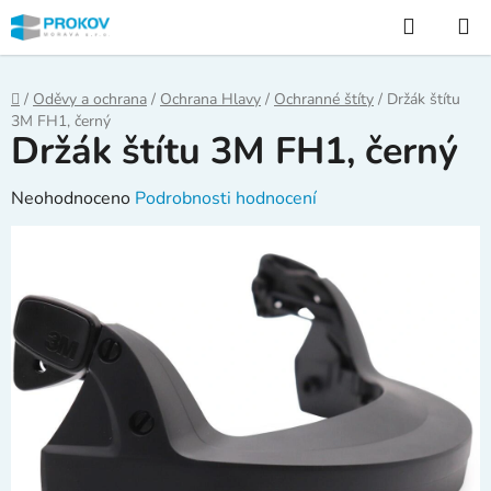
Přejít
Hledat
na
obsah
Domů
/
Oděvy a ochrana
/
Ochrana Hlavy
/
Ochranné štíty
/
Držák štítu
3M FH1, černý
Držák štítu 3M FH1, černý
Průměrné
Neohodnoceno
Podrobnosti hodnocení
hodnocení
produktu
je
0,0
z
5
hvězdiček.