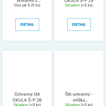
ochranný s
OKULA Š-P 29
Více jak 5
(5 ks)
Skladem
(>5 ks)
nylonovou mřížkou
komplet
DETAIL
DETAIL
Ochranný štít
Štít ochranný -
OKULA Š-P 28
mřížka
Skladem
(>5 ks)
Skladem
(>5 ks)
WESTBERG