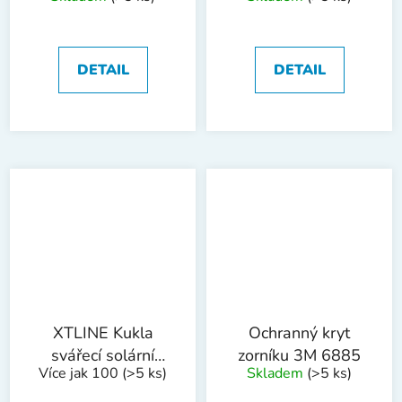
90x110 mm
FESTA LCD
DETAIL
DETAIL
XTLINE Kukla
Ochranný kryt
svářecí solární
zorníku 3M 6885
Více jak 100
(>5 ks)
Skladem
(>5 ks)
samostmívací
carbon GRAND