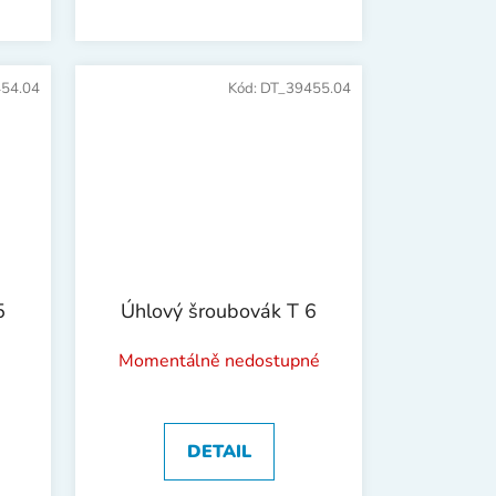
54.04
Kód:
DT_39455.04
5
Úhlový šroubovák T 6
Momentálně nedostupné
DETAIL