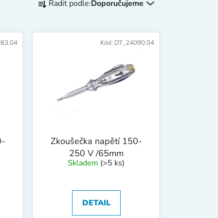
Řadit podle:
Doporučujeme
a
z
e
83.04
Kód:
DT_24090.04
n
í
p
r
o
d
u
k
0-
Zkoušečka napětí 150-
t
250 V /65mm
ů
Skladem
(>5 ks)
DETAIL