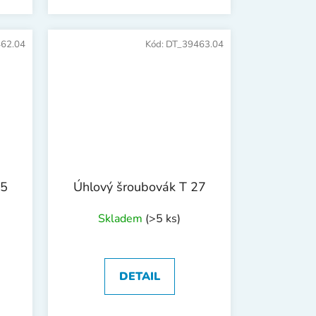
62.04
Kód:
DT_39463.04
25
Úhlový šroubovák T 27
Skladem
(>5 ks)
DETAIL