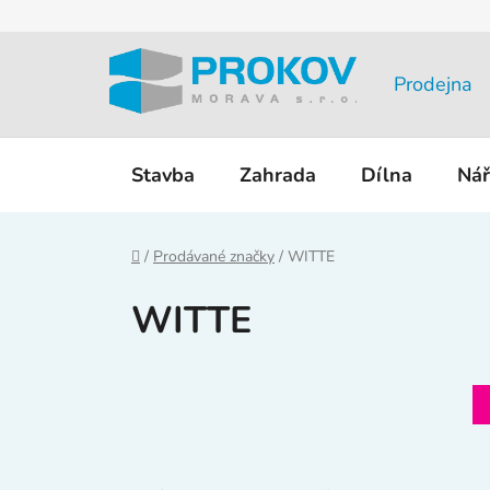
Přejít
na
obsah
Prodejna
Stavba
Zahrada
Dílna
Nář
Domů
/
Prodávané značky
/
WITTE
WITTE