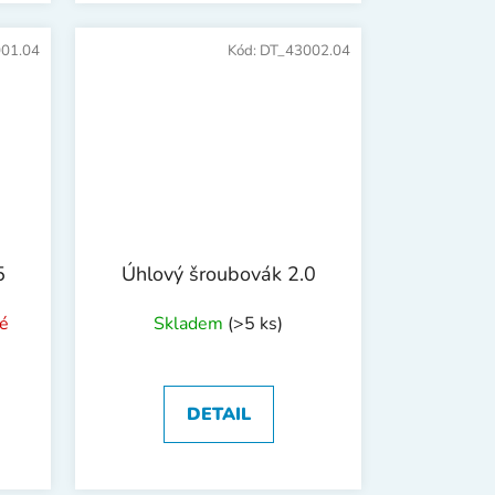
01.04
Kód:
DT_43002.04
5
Úhlový šroubovák 2.0
é
Skladem
(>5 ks)
DETAIL