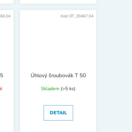
66.04
Kód:
DT_39467.04
45
Úhlový šroubovák T 50
é
Skladem
(>5 ks)
DETAIL