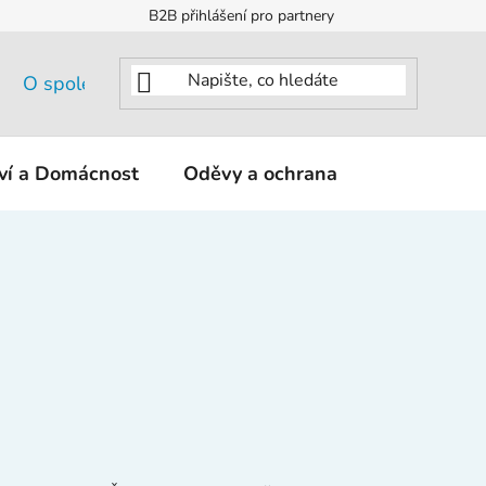
B2B přihlášení pro partnery
O společnosti
tví a Domácnost
Oděvy a ochrana
KNIPEX - K
Ř