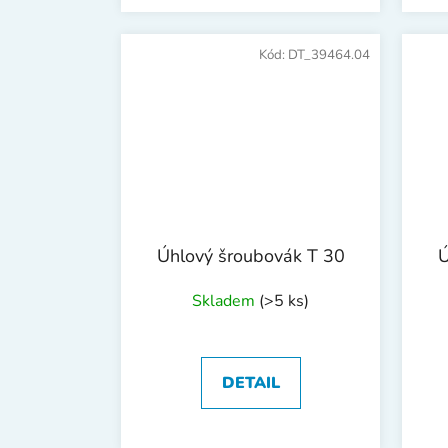
Kód:
DT_39464.04
Úhlový šroubovák T 30
Ú
Skladem
(>5 ks)
DETAIL