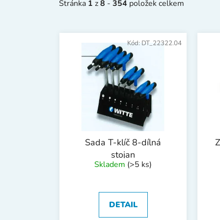
Stránka
1
z
8
-
354
položek celkem
V
ý
Kód:
DT_22322.04
p
i
s
p
r
o
d
Sada T-klíč 8-dílná
Z
u
stojan
k
Skladem
(>5 ks)
t
ů
DETAIL