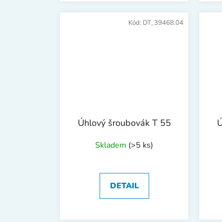
Kód:
DT_39468.04
Úhlový šroubovák T 55
Ú
Skladem
(>5 ks)
DETAIL