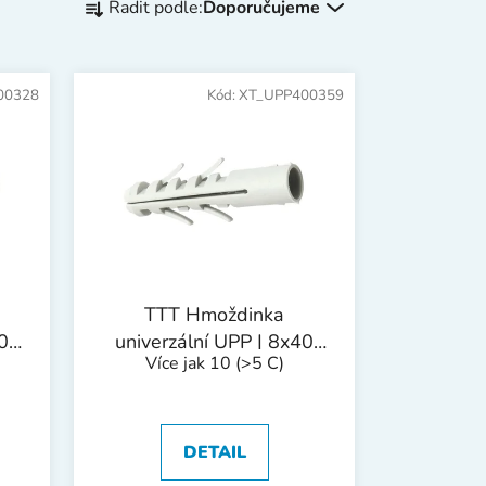
Řadit podle:
Doporučujeme
a
z
e
00328
Kód:
XT_UPP400359
n
í
p
r
o
d
u
k
TTT Hmoždinka
t
0
univerzální UPP | 8x40
ů
Více jak 10
(>5 C)
mm 1bal/100ks
DETAIL