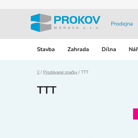
Přejít
na
obsah
Prodejna
Stavba
Zahrada
Dílna
Nář
Domů
/
Prodávané značky
/
TTT
TTT