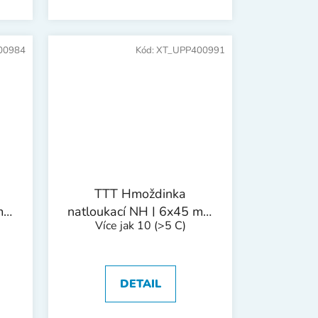
00984
Kód:
XT_UPP400991
TTT Hmoždinka
 mm
natloukací NH | 6x45 mm
Více jak 10
(>5 C)
1bal/100ks
DETAIL