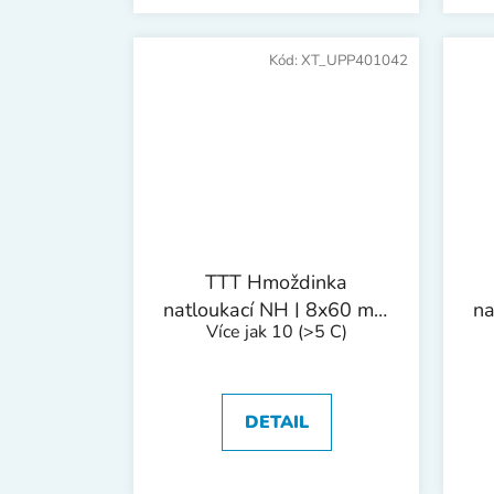
Kód:
XT_UPP401042
TTT Hmoždinka
natloukací NH | 8x60 mm
na
Více jak 10
(>5 C)
1bal/50ks
DETAIL