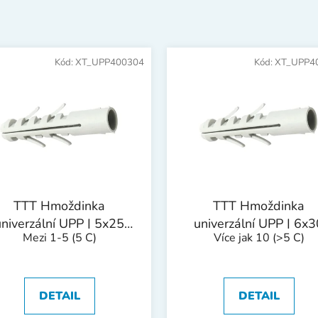
Kód:
XT_UPP400304
Kód:
XT_UPP4
TTT Hmoždinka
TTT Hmoždinka
univerzální UPP | 5x25
univerzální UPP | 6x3
Mezi 1-5
(5 C)
Více jak 10
(>5 C)
mm 1bal/200ks
mm 1bal/100ks
DETAIL
DETAIL