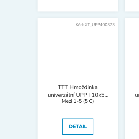
Kód:
XT_UPP400373
TTT Hmoždinka
univerzální UPP | 10x50
u
Mezi 1-5
(5 C)
mm 1bal/50ks
DETAIL