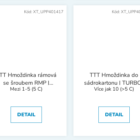
Kód:
XT_UPP401417
Kód:
XT_UPP4
TT Hmoždinka rámová
TTT Hmoždinka do
se šroubem RMP |
sádrokartonu | TURB
Mezi 1-5
(5 C)
Více jak 10
(>5 C)
10x160mm 1bal/20ks
Al, 10x35 mm
(1bal/100ks)
DETAIL
DETAIL