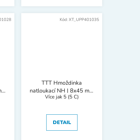
01028
Kód:
XT_UPP401035
TTT Hmoždinka
 mm
natloukací NH | 8x45 mm
Více jak 5
(5 C)
1bal/50ks
DETAIL