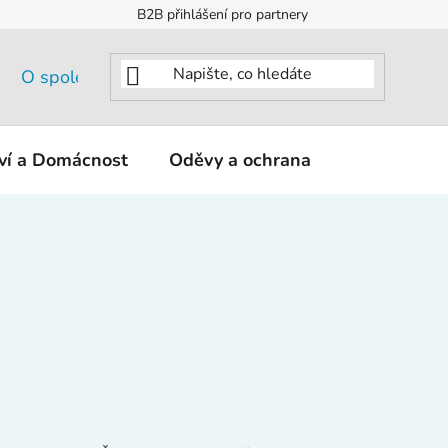
B2B přihlášení pro partnery
O společnosti
tví a Domácnost
Oděvy a ochrana
KNIPEX - K
Ř