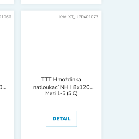
01066
Kód:
XT_UPP401073
TTT Hmoždinka
0
natloukací NH | 8x120
Mezi 1-5
(5 C)
mm 1bal/50ks
DETAIL