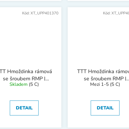
Kód:
XT_UPP401370
Kód:
XT_UPP4
TT Hmoždinka rámová
TTT Hmoždinka rámo
se šroubem RMP |
se šroubem RMP |
Skladem
(5 C)
Mezi 1-5
(5 C)
10x80mm 1bal/25ks
10x100mm 1bal/25k
DETAIL
DETAIL