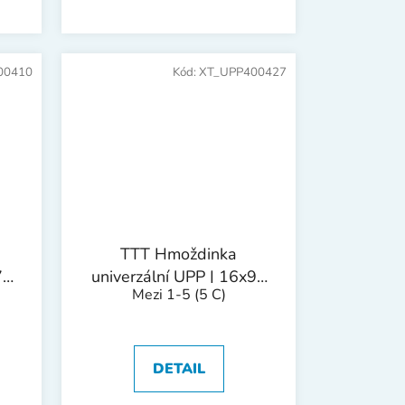
00410
Kód:
XT_UPP400427
TTT Hmoždinka
75
univerzální UPP | 16x90
Mezi 1-5
(5 C)
mm 1bal/10ks
DETAIL