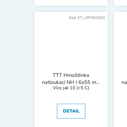
Kód:
XT_UPP401004
TTT Hmoždinka
natloukací NH | 6x55 mm
na
Více jak 10
(>5 C)
1bal/100ks
DETAIL