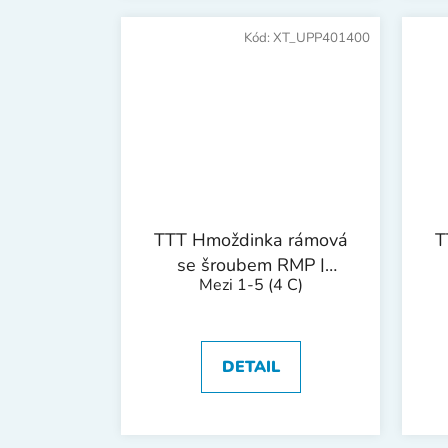
Kód:
XT_UPP401400
TTT Hmoždinka rámová
T
se šroubem RMP |
Mezi 1-5
(4 C)
10x140mm 1bal/20ks
DETAIL