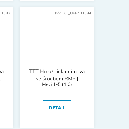
01387
Kód:
XT_UPP401394
vá
TTT Hmoždinka rámová
se šroubem RMP |
Mezi 1-5
(4 C)
s
10x120mm 1bal/20ks
DETAIL