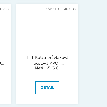
01738
Kód:
XT_UPP403138
TTT Kotva průvlaková
O-
ocelová KPO |
Mezi 1-5
(5 C)
M8x165mm 1bal/25ks
DETAIL