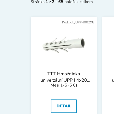
Stránka
1
z
2
-
65
položek celkem
V
ý
Kód:
XT_UPP400298
p
i
s
p
r
o
d
TTT Hmoždinka
u
univerzální UPP | 4x20
k
Mezi 1-5
(5 C)
mm 1bal/200ks
t
ů
DETAIL