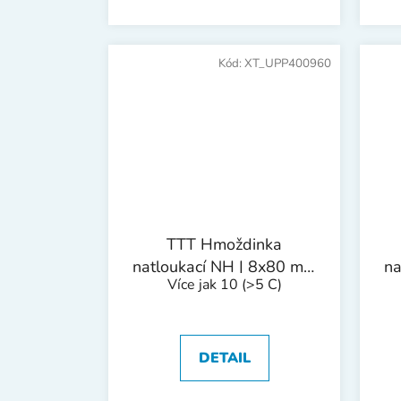
Kód:
XT_UPP400960
TTT Hmoždinka
natloukací NH | 8x80 mm
na
Více jak 10
(>5 C)
1bal/50ks
DETAIL