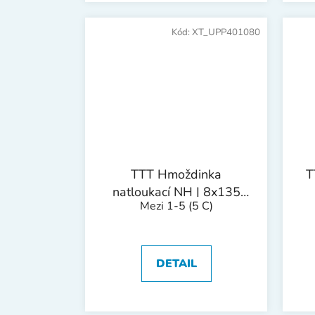
Kód:
XT_UPP401080
TTT Hmoždinka
T
natloukací NH | 8x135
Mezi 1-5
(5 C)
mm 1bal/50ks
DETAIL