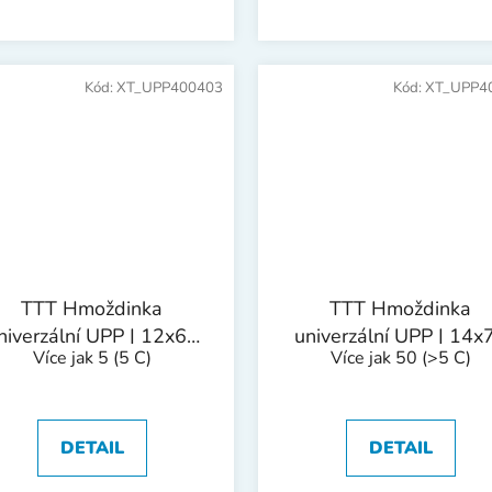
Kód:
XT_UPP400403
Kód:
XT_UPP4
TTT Hmoždinka
TTT Hmoždinka
niverzální UPP | 12x60
univerzální UPP | 14x
Více jak 5
(5 C)
Více jak 50
(>5 C)
mm 1bal/25ks
mm 1bal/20ks
DETAIL
DETAIL