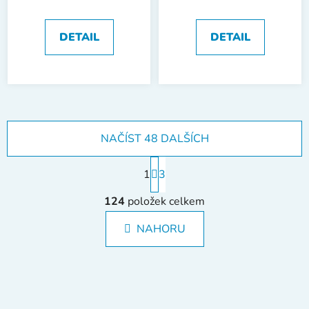
DETAIL
DETAIL
NAČÍST 48 DALŠÍCH
S
1
t
3
r
O
á
124
položek celkem
v
n
l
k
NAHORU
á
o
d
v
a
á
c
n
í
í