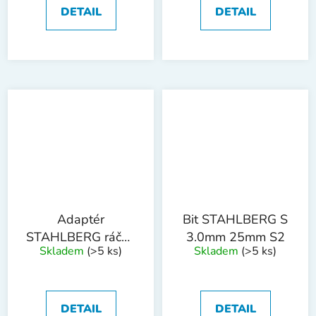
DETAIL
DETAIL
Adaptér
Bit STAHLBERG S
STAHLBERG ráčna
3.0mm 25mm S2
Skladem
(>5 ks)
Skladem
(>5 ks)
1/4" - bit 1/4"
DETAIL
DETAIL