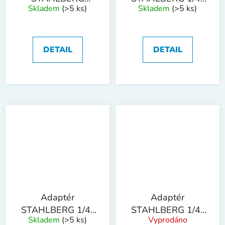
Skladem
(>5 ks)
Skladem
(>5 ks)
rychloupínací 1/4"
150mm magnet
60mm magnet
prodloužený
DETAIL
DETAIL
Adaptér
Adaptér
STAHLBERG 1/4"
STAHLBERG 1/4"
Skladem
(>5 ks)
Vyprodáno
6hran 6mm
6hran 7mm