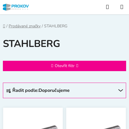
Přejít
Hledat
na
obsah
Domů
/
Prodávané značky
/
STAHLBERG
STAHLBERG
Otevřít filtr
Ř
Řadit podle:
Doporučujeme
a
z
V
e
ý
n
p
í