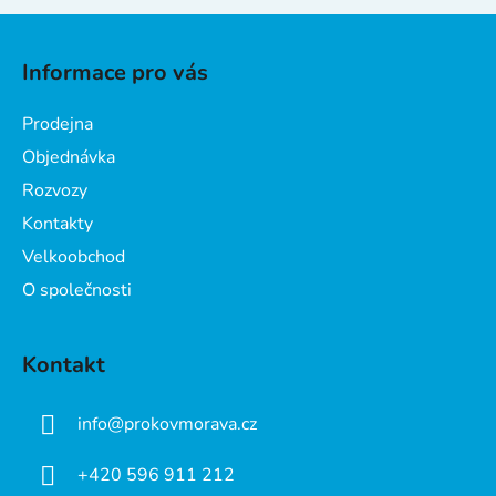
p
Z
r
v
á
Informace pro vás
k
p
y
a
v
Prodejna
t
ý
Objednávka
í
p
Rozvozy
i
s
Kontakty
u
Velkoobchod
O společnosti
Kontakt
info
@
prokovmorava.cz
+420 596 911 212