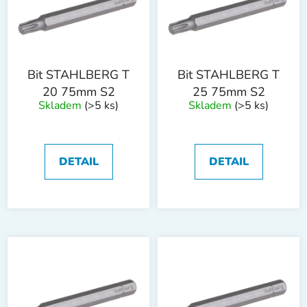
i
p
s
r
p
o
r
d
o
u
Bit STAHLBERG T
Bit STAHLBERG T
d
k
20 75mm S2
25 75mm S2
Skladem
(>5 ks)
Skladem
(>5 ks)
u
t
k
ů
t
ů
DETAIL
DETAIL