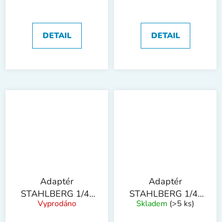
DETAIL
DETAIL
Adaptér
Adaptér
STAHLBERG 1/4"
STAHLBERG 1/4"
Vyprodáno
Skladem
(>5 ks)
6hran 8mm
6hran 10mm