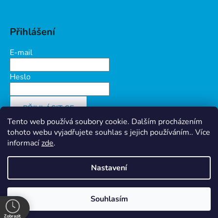
Přihlášení
E-mail
Heslo
PŘIHLÁSIT SE
Tento web používá soubory cookie. Dalším procházením
Nová registrace
Zapomenuté heslo
tohoto webu vyjadřujete souhlas s jejich používáním.. Více
informací
zde
.
Nastavení
Vytvořil Shoptet
&
PekneWeby
Ochrana osobních údajů
Souhlasím
Copyright 2026
Prokov Morava s.r.o.
. Všechna práva
vyhrazena.
Zobrazit