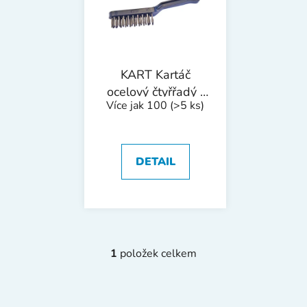
i
p
s
r
p
o
r
d
o
u
KART Kartáč
d
k
ocelový čtyřřadý |
Více jak 100
(>5 ks)
u
t
270 mm, plastová
k
rukojeť
ů
t
ů
DETAIL
1
položek celkem
O
v
l
á