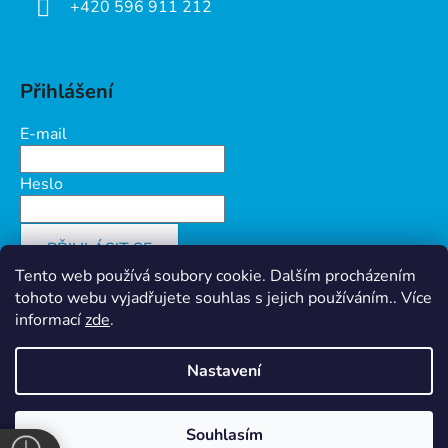
+420 596 911 212
Přihlášení
E-mail
Heslo
PŘIHLÁSIT SE
Tento web používá soubory cookie. Dalším procházením
Nová registrace
Zapomenuté heslo
tohoto webu vyjadřujete souhlas s jejich používáním.. Více
informací
zde
.
Nastavení
Vytvořil Shoptet
&
PekneWeby
Ochrana osobních údajů
Souhlasím
Copyright 2026
Prokov Morava s.r.o.
. Všechna práva