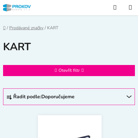
Přejít
Hledat
na
obsah
Domů
/
Prodávané značky
/
KART
KART
Otevřít filtr
Ř
Řadit podle:
Doporučujeme
a
z
V
e
ý
n
p
í