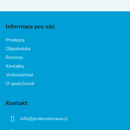
d
a
Z
c
á
í
Informace pro vás
p
p
a
r
Prodejna
v
t
Objednávka
k
í
y
Rozvozy
v
Kontakty
ý
Velkoobchod
p
i
O společnosti
s
u
Kontakt
info
@
prokovmorava.cz