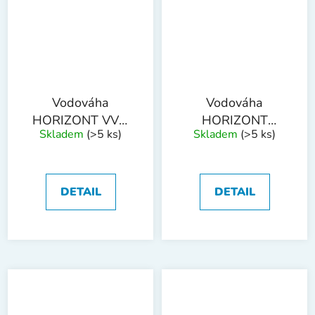
Vodováha
Vodováha
HORIZONT VVM
HORIZONT
Skladem
(>5 ks)
Skladem
(>5 ks)
2000mm 2
sklonová 4 libely
L+magnet
800mm
DETAIL
DETAIL