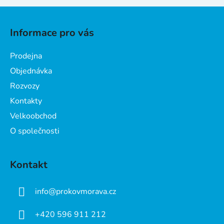
p
Z
r
v
á
Informace pro vás
k
p
y
a
v
Prodejna
t
ý
Objednávka
í
p
Rozvozy
i
s
Kontakty
u
Velkoobchod
O společnosti
Kontakt
info
@
prokovmorava.cz
+420 596 911 212