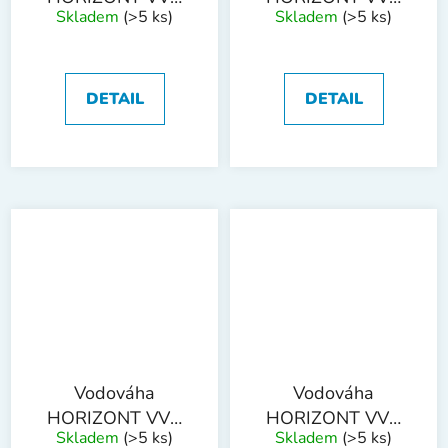
Skladem
(>5 ks)
Skladem
(>5 ks)
1800 mm 2 libely
2000 mm 2 libely
DETAIL
DETAIL
Vodováha
Vodováha
HORIZONT VVN
HORIZONT VVN
Skladem
(>5 ks)
Skladem
(>5 ks)
3L 300mm 3 libely
3L 400mm 3 libely