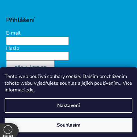
Přihlášení
E-mail
Heslo
PŘIHLÁSIT SE
Tento web používá soubory cookie. Dalším procházením
Nová registrace
Zapomenuté heslo
tohoto webu vyjadřujete souhlas s jejich používáním.. Více
informací
zde
.
Nastavení
Vytvořil Shoptet
&
PekneWeby
Ochrana osobních údajů
Souhlasím
Copyright 2026
Prokov Morava s.r.o.
. Všechna práva
vyhrazena.
Zobrazit