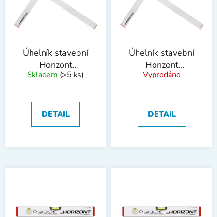
i
p
s
r
p
o
r
d
o
u
Úhelník stavební
Úhelník stavební
d
k
Horizont
Horizont
Skladem
(>5 ks)
Vyprodáno
u
t
1200x800mm
1500x1000mm
k
ALU
ALU
ů
t
ů
DETAIL
DETAIL