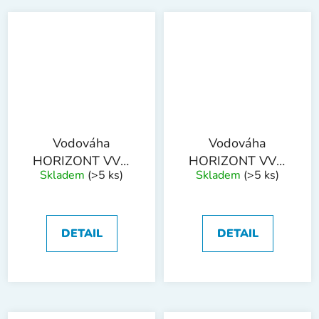
Vodováha
Vodováha
HORIZONT VVM
HORIZONT VVM
Skladem
(>5 ks)
Skladem
(>5 ks)
1000mm 2
1200mm 2
L+magnet
L+magnet
DETAIL
DETAIL