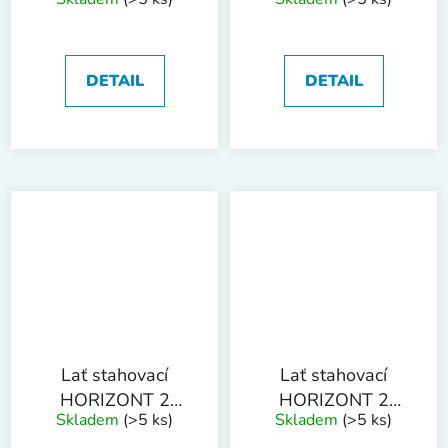
libela SL1 2.5m
libela SL1 3m
DETAIL
DETAIL
Lať stahovací
Lať stahovací
HORIZONT 2
HORIZONT 2
Skladem
(>5 ks)
Skladem
(>5 ks)
libely SL2 1m
libely SL2 1.5m