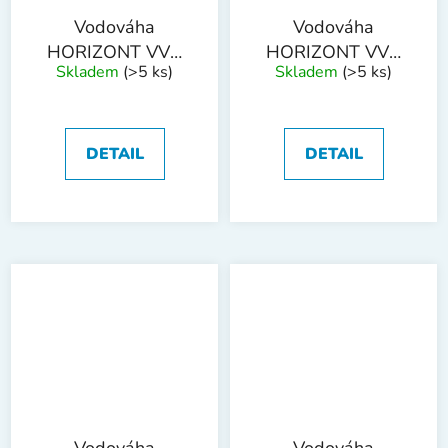
Vodováha
Vodováha
HORIZONT VVN
HORIZONT VVN
Skladem
(>5 ks)
Skladem
(>5 ks)
800 mm 2 libely
1000 mm 2 libely
DETAIL
DETAIL
Vodováha
Vodováha