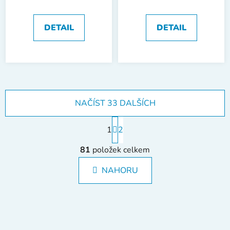
DETAIL
DETAIL
NAČÍST 33 DALŠÍCH
S
1
t
2
r
O
á
81
položek celkem
v
n
l
k
NAHORU
á
o
d
v
a
á
c
n
í
í