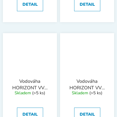
DETAIL
DETAIL
Vodováha
Vodováha
HORIZONT VVN
HORIZONT VVN
Skladem
(>5 ks)
Skladem
(>5 ks)
3L 1200mm 3
3L 1500mm 3
libely
libely
DETAIL
DETAIL