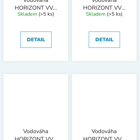
HORIZONT VVN
HORIZONT VVN
Skladem
(>5 ks)
Skladem
(>5 ks)
1200 mm 2 libely
1500 mm 2 libely
DETAIL
DETAIL
Vodováha
Vodováha
HORIZONT VVN
HORIZONT VVN