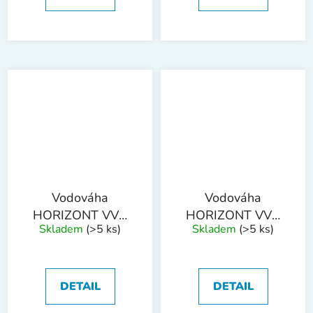
Vodováha
Vodováha
HORIZONT VVN
HORIZONT VVN
Skladem
(>5 ks)
Skladem
(>5 ks)
3L 1800mm 3
3L 2000mm 3
libely
libely
DETAIL
DETAIL