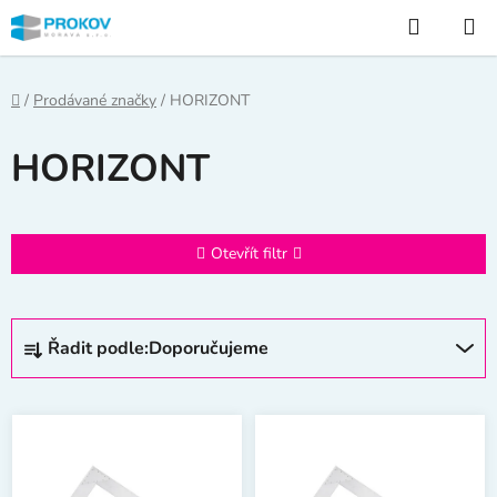
Přejít
Hledat
na
obsah
Domů
/
Prodávané značky
/
HORIZONT
HORIZONT
Otevřít filtr
Ř
Řadit podle:
Doporučujeme
a
z
V
e
ý
n
p
í