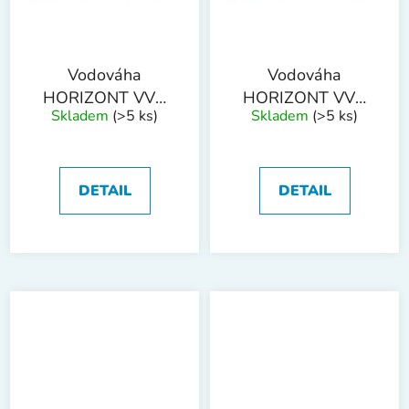
Vodováha
Vodováha
HORIZONT VVN
HORIZONT VVN
Skladem
(>5 ks)
Skladem
(>5 ks)
300mm 2 libely
400mm 2 libely
DETAIL
DETAIL