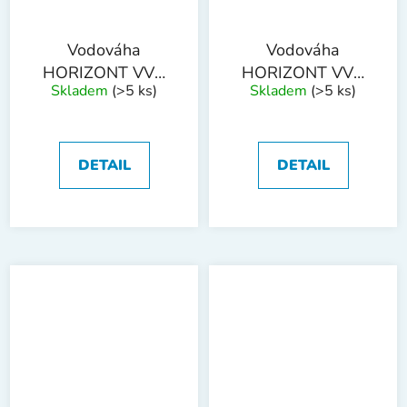
Vodováha
Vodováha
HORIZONT VVN
HORIZONT VVN
Skladem
(>5 ks)
Skladem
(>5 ks)
500 mm 2 libely
600 mm 2 libely
DETAIL
DETAIL