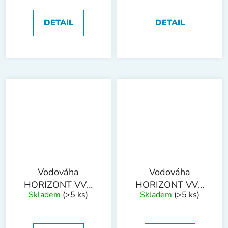
DETAIL
DETAIL
Vodováha
Vodováha
HORIZONT VVN
HORIZONT VVN
Skladem
(>5 ks)
Skladem
(>5 ks)
3L 800mm 3 libely
3L 1000mm 3
libely