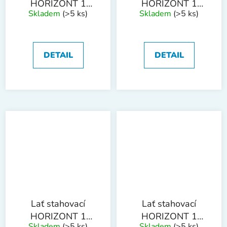
HORIZONT 1
HORIZONT 1
Skladem
(>5 ks)
Skladem
(>5 ks)
libela SL1 1.8m
libela SL1 2m
DETAIL
DETAIL
Lať stahovací
Lať stahovací
HORIZONT 1
HORIZONT 1
Skladem
(>5 ks)
Skladem
(>5 ks)