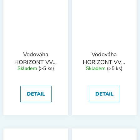
Vodováha
Vodováha
HORIZONT VVM
HORIZONT VVM
Skladem
(>5 ks)
Skladem
(>5 ks)
1500mm 2
1800mm 2
L+magnet
L+magnet
DETAIL
DETAIL