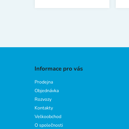
Z
á
Informace pro vás
p
a
Prodejna
t
Objednávka
í
Rozvozy
Kontakty
Velkoobchod
O společnosti