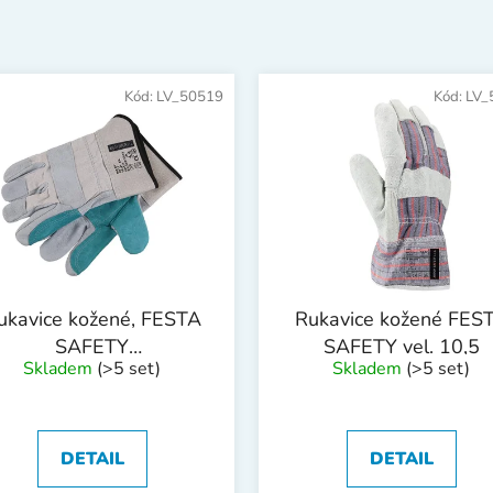
Kód:
LV_50519
Kód:
LV_
ukavice kožené, FESTA
Rukavice kožené FES
SAFETY
SAFETY vel. 10,5
Skladem
(>5 set)
Skladem
(>5 set)
esílené,podšívka 10.5
DETAIL
DETAIL