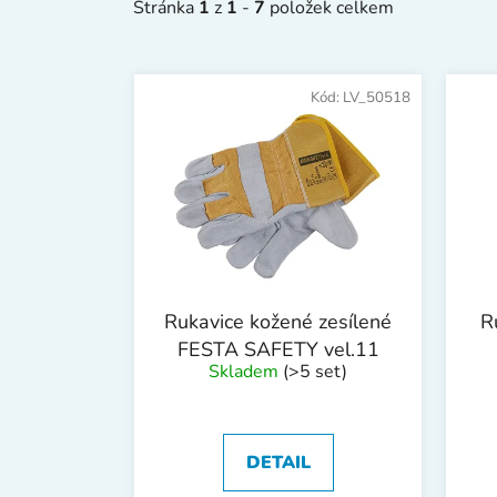
Stránka
1
z
1
-
7
položek celkem
V
ý
Kód:
LV_50518
p
i
s
p
r
o
d
Rukavice kožené zesílené
R
u
FESTA SAFETY vel.11
k
Skladem
(>5 set)
z
t
ů
DETAIL