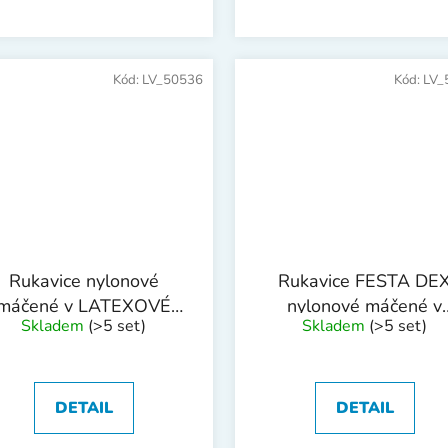
Kód:
LV_50536
Kód:
LV_
Rukavice nylonové
Rukavice FESTA DE
máčené v LATEXOVÉ
nylonové máčené v
Skladem
(>5 set)
Skladem
(>5 set)
pěně vel. 9
latexové pěně vel.1
DETAIL
DETAIL