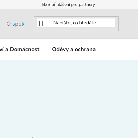
B2B přihlášení pro partnery
O společnosti
tví a Domácnost
Oděvy a ochrana
KNIPEX - K
Ř