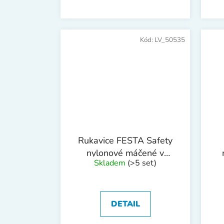
Kód:
LV_50535
Rukavice FESTA Safety
nylonové máčené v
Skladem
(>5 set)
LATEXOVÉ pěně vel. 8
DETAIL