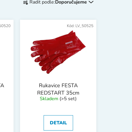
Řadit podle:
Doporučujeme
a
z
e
50520
Kód:
LV_50525
n
í
p
r
o
d
u
k
TA
Rukavice FESTA
t
REDSTART 35cm
ů
Skladem
(>5 set)
DETAIL