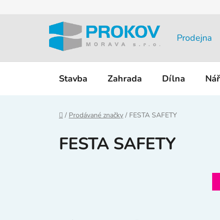
Přejít
na
obsah
Prodejna
Stavba
Zahrada
Dílna
Nář
Domů
/
Prodávané značky
/
FESTA SAFETY
FESTA SAFETY