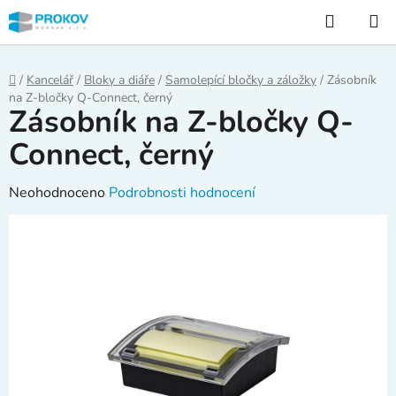
Přejít
Hledat
na
obsah
Domů
/
Kancelář
/
Bloky a diáře
/
Samolepící bločky a záložky
/
Zásobník
na Z-bločky Q-Connect, černý
Zásobník na Z-bločky Q-
Connect, černý
Průměrné
Neohodnoceno
Podrobnosti hodnocení
hodnocení
produktu
je
0,0
z
5
hvězdiček.