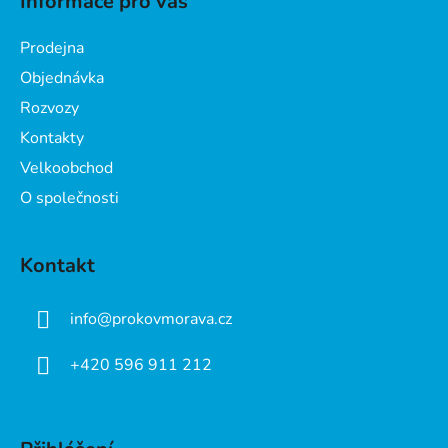
Informace pro vás
p
a
Prodejna
t
Objednávka
í
Rozvozy
Kontakty
Velkoobchod
O společnosti
Kontakt
info
@
prokovmorava.cz
+420 596 911 212