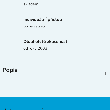
skladem
Individuální přístup
po registraci
Dlouholeté zkušenosti
od roku 2003
Popis
Z
á