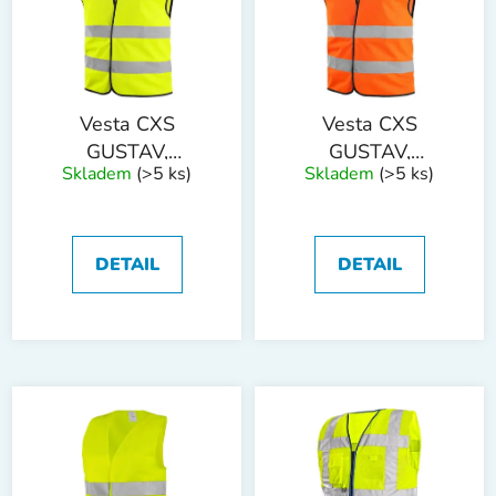
i
d
s
u
p
k
r
t
o
ů
Vesta CXS
Vesta CXS
d
GUSTAV,
GUSTAV,
Skladem
(>5 ks)
Skladem
(>5 ks)
u
výstražná, žlutá
výstražná,
k
oranžová
t
ů
DETAIL
DETAIL