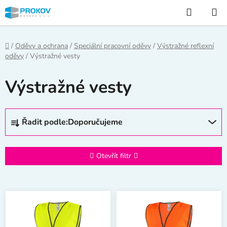
Přejít
Hledat
na
obsah
Domů
/
Oděvy a ochrana
/
Speciální pracovní oděvy
/
Výstražné reflexní
oděvy
/
Výstražné vesty
Výstražné vesty
Ř
Řadit podle:
Doporučujeme
a
z
e
Otevřít filtr
n
í
V
p
ý
r
p
o