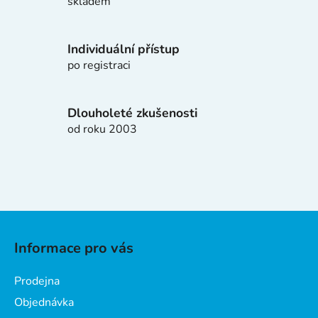
p
skladem
r
v
k
Individuální přístup
y
po registraci
v
ý
p
Dlouholeté zkušenosti
i
od roku 2003
s
u
Z
á
Informace pro vás
p
a
Prodejna
t
Objednávka
í