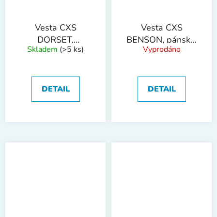
Vesta CXS
Vesta CXS
DORSET,
BENSON, pánská,
Skladem
(>5 ks)
Vyprodáno
výstražná,
výstražná,
síťovaná, žlutá
zateplená, žluto-
černá
DETAIL
DETAIL