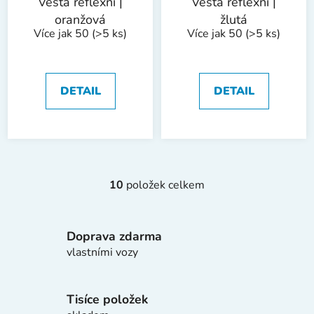
Vesta reflexní |
Vesta reflexní |
oranžová
žlutá
Více jak 50
(>5 ks)
Více jak 50
(>5 ks)
DETAIL
DETAIL
10
položek celkem
O
v
l
Doprava zdarma
á
d
vlastními vozy
a
c
í
Tisíce položek