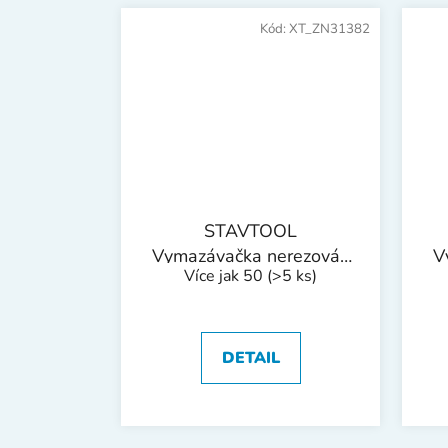
Kód:
XT_ZN31382
STAVTOOL
Vymazávačka nerezová |
V
Více jak 50
(>5 ks)
60 mm
DETAIL