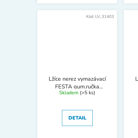
Kód:
LV_31403
Lžíce nerez vymazávací
L
FESTA gum.ručka
Skladem
(>5 ks)
120mm
DETAIL