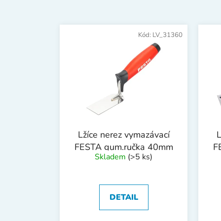
V
ý
Kód:
LV_31360
p
i
s
p
r
o
d
Lžíce nerez vymazávací
L
u
FESTA gum.ručka 40mm
F
k
Skladem
(>5 ks)
t
ů
DETAIL