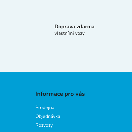
Doprava zdarma
vlastními vozy
Z
á
Informace pro vás
p
a
Prodejna
t
Objednávka
í
Rozvozy