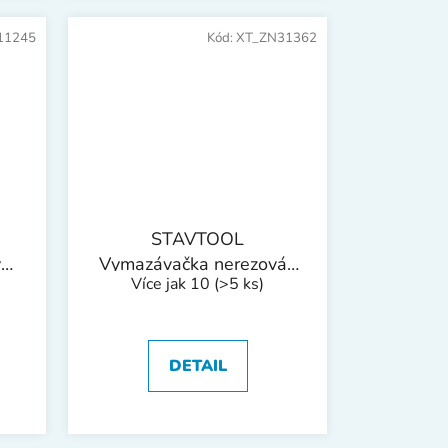
11245
Kód:
XT_ZN31362
STAVTOOL
vá
Vymazávačka nerezová |
Více jak 10
(>5 ks)
30 mm
DETAIL