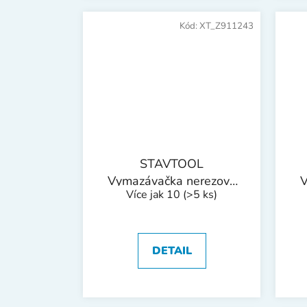
Kód:
XT_Z911243
STAVTOOL
Vymazávačka nerezová
V
Více jak 10
(>5 ks)
softgrip | 100 mm
DETAIL