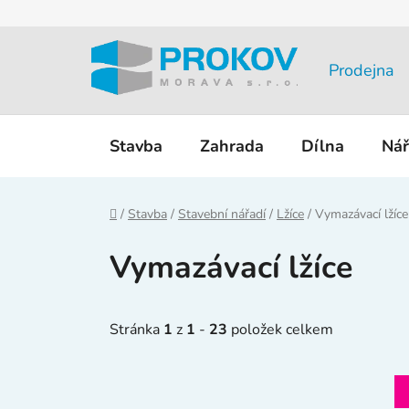
Přejít
na
obsah
Prodejna
Stavba
Zahrada
Dílna
Nář
Domů
/
Stavba
/
Stavební nářadí
/
Lžíce
/
Vymazávací lžíce
Vymazávací lžíce
Stránka
1
z
1
-
23
položek celkem