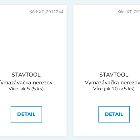
Kód:
XT_Z911244
Kód:
XT_Z9
STAVTOOL
STAVTOOL
ymazávačka nerezová
Vymazávačka nerezo
Více jak 5
(5 ks)
Více jak 10
(>5 ks)
softgrip | 120 mm
softgrip | 30 mm
DETAIL
DETAIL