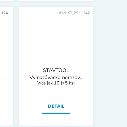
11241
Kód:
XT_Z911242
STAVTOOL
vá
Vymazávačka nerezová
Více jak 10
(>5 ks)
softgrip | 80 mm
DETAIL