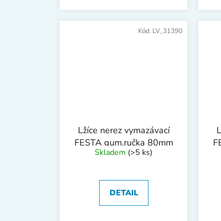
Kód:
LV_31390
Lžíce nerez vymazávací
L
FESTA gum.ručka 80mm
F
Skladem
(>5 ks)
DETAIL