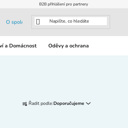
B2B přihlášení pro partnery
O společnosti
tví a Domácnost
Oděvy a ochrana
KNIPEX - K
Ř
Řadit podle:
Doporučujeme
a
z
e