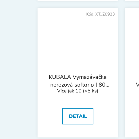
Kód:
XT_Z0933
KUBALA Vymazávačka
nerezová softgrip | 80
V
Více jak 10
(>5 ks)
mm
DETAIL