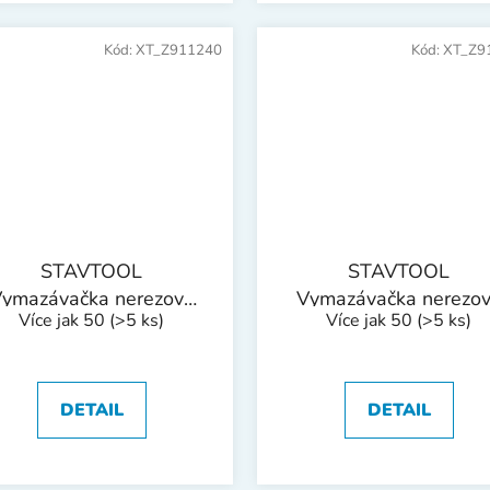
Kód:
XT_Z911240
Kód:
XT_Z9
STAVTOOL
STAVTOOL
ymazávačka nerezová
Vymazávačka nerezo
Více jak 50
(>5 ks)
Více jak 50
(>5 ks)
softgrip | 50 mm
softgrip | 60 mm
DETAIL
DETAIL