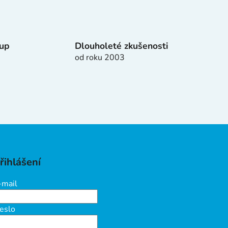
tup
Dlouholeté zkušenosti
od roku 2003
řihlášení
-mail
eslo