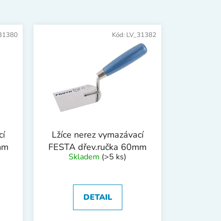
n
í
p
31380
Kód:
LV_31382
r
o
d
u
k
t
ů
cí
Lžíce nerez vymazávací
mm
FESTA dřev.ručka 60mm
Skladem
(>5 ks)
DETAIL