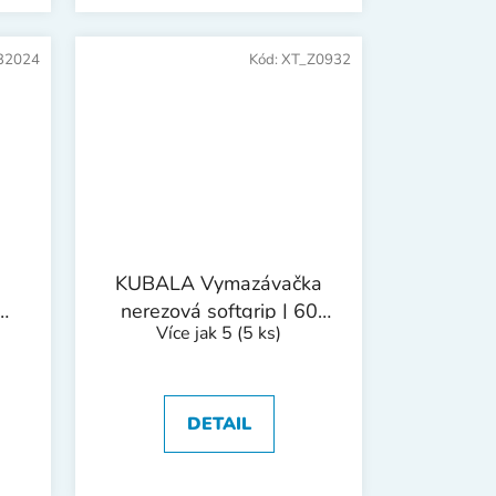
32024
Kód:
XT_Z0932
KUBALA Vymazávačka
nerezová softgrip | 60
Více jak 5
(5 ks)
mm
DETAIL