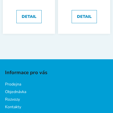
DETAIL
DETAIL
Z
á
Informace pro vás
p
a
Prodejna
t
Objednávka
í
Rozvozy
Kontakty