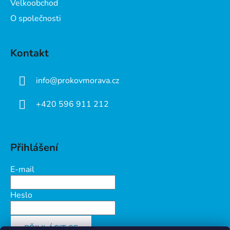
Velkoobchod
O společnosti
Kontakt
info
@
prokovmorava.cz
+420 596 911 212
Přihlášení
E-mail
Heslo
PŘIHLÁSIT SE