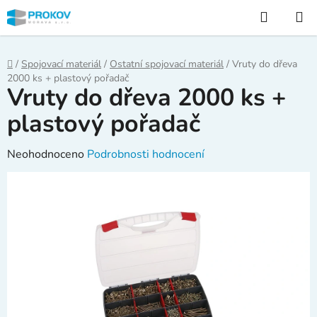
Přejít
Hledat
na
obsah
Domů
/
Spojovací materiál
/
Ostatní spojovací materiál
/
Vruty do dřeva
2000 ks + plastový pořadač
Vruty do dřeva 2000 ks +
plastový pořadač
Průměrné
Neohodnoceno
Podrobnosti hodnocení
hodnocení
produktu
je
0,0
z
5
hvězdiček.