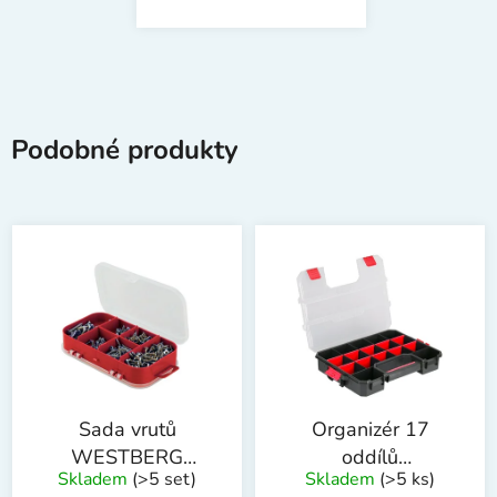
Podobné produkty
Sada vrutů
Organizér 17
WESTBERG
oddílů
Skladem
(>5 set)
Skladem
(>5 ks)
310ks
37.5x29x6.7cm