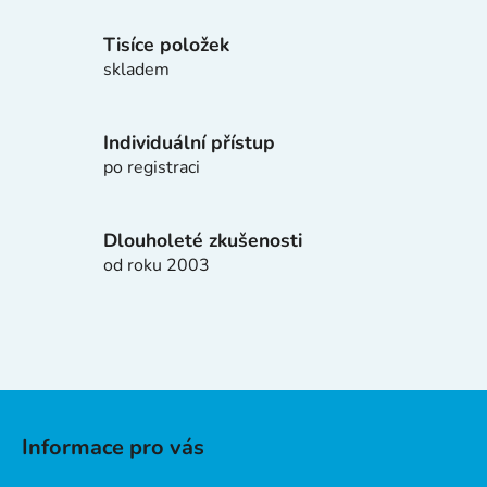
c
í
Tisíce položek
p
skladem
r
v
k
Individuální přístup
y
po registraci
v
ý
p
Dlouholeté zkušenosti
i
od roku 2003
s
u
Z
á
Informace pro vás
p