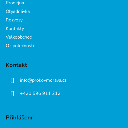
a
Prodejna
t
Objednávka
í
Rozvozy
Kontakty
Velkoobchod
O společnosti
Kontakt
info
@
prokovmorava.cz
+420 596 911 212
Přihlášení