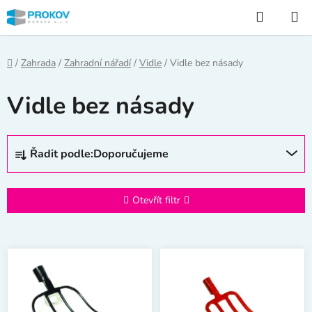
Přejít
Hledat
na
obsah
Domů
/
Zahrada
/
Zahradní nářadí
/
Vidle
/
Vidle bez násady
Vidle bez násady
Ř
Řadit podle:
Doporučujeme
a
z
e
Otevřít filtr
n
í
V
p
ý
r
p
o
i
d