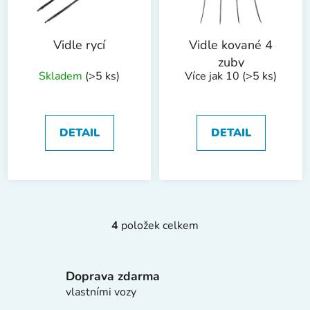
Vidle rycí
Vidle kované 4
zuby
Skladem
(>5 ks)
Více jak 10
(>5 ks)
DETAIL
DETAIL
4
položek celkem
O
v
l
Doprava zdarma
á
d
vlastními vozy
a