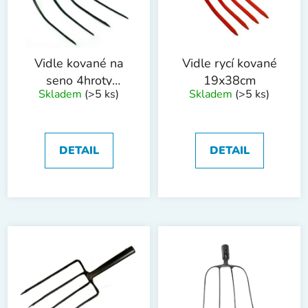
s
u
p
k
r
t
o
ů
Vidle kované na
Vidle rycí kované
d
seno 4hroty
19x38cm
Skladem
(>5 ks)
Skladem
(>5 ks)
u
20x52cm
k
t
ů
DETAIL
DETAIL