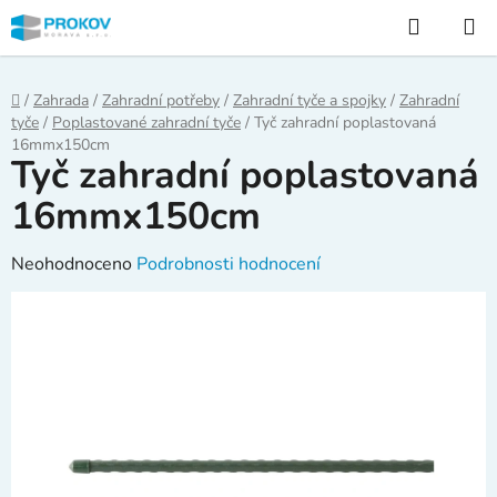
Přejít
Hledat
na
obsah
Domů
/
Zahrada
/
Zahradní potřeby
/
Zahradní tyče a spojky
/
Zahradní
tyče
/
Poplastované zahradní tyče
/
Tyč zahradní poplastovaná
16mmx150cm
Tyč zahradní poplastovaná
16mmx150cm
Průměrné
Neohodnoceno
Podrobnosti hodnocení
hodnocení
produktu
je
0,0
z
5
hvězdiček.