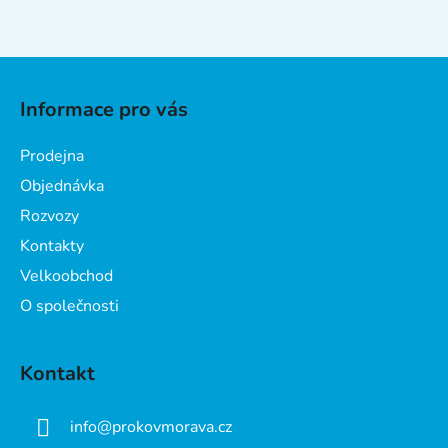
Z
á
Informace pro vás
p
a
Prodejna
t
Objednávka
í
Rozvozy
Kontakty
Velkoobchod
O společnosti
Kontakt
info
@
prokovmorava.cz