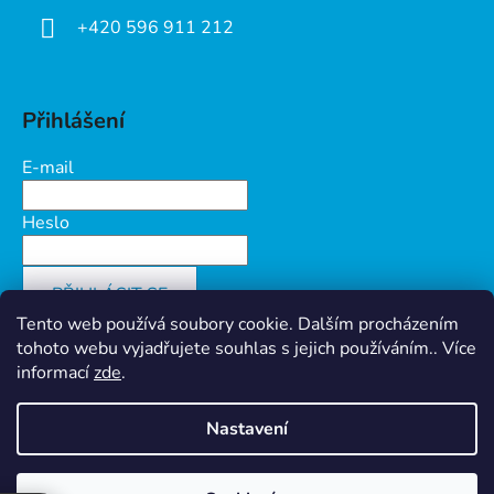
+420 596 911 212
Přihlášení
E-mail
Heslo
PŘIHLÁSIT SE
Tento web používá soubory cookie. Dalším procházením
Nová registrace
Zapomenuté heslo
tohoto webu vyjadřujete souhlas s jejich používáním.. Více
informací
zde
.
Nastavení
Vytvořil Shoptet
&
PekneWeby
Ochrana osobních údajů