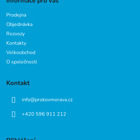
Informace pro vás
p
a
Prodejna
t
Objednávka
í
Rozvozy
Kontakty
Velkoobchod
O společnosti
Kontakt
info
@
prokovmorava.cz
+420 596 911 212