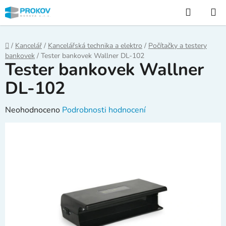
Přejít
Hledat
na
obsah
Domů
/
Kancelář
/
Kancelářská technika a elektro
/
Počítačky a testery
bankovek
/
Tester bankovek Wallner DL-102
Tester bankovek Wallner
DL-102
Průměrné
Neohodnoceno
Podrobnosti hodnocení
hodnocení
produktu
je
0,0
z
5
hvězdiček.