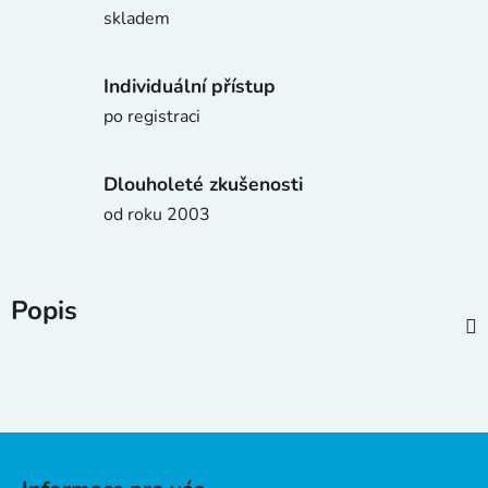
skladem
Individuální přístup
po registraci
Dlouholeté zkušenosti
od roku 2003
Popis
Z
á