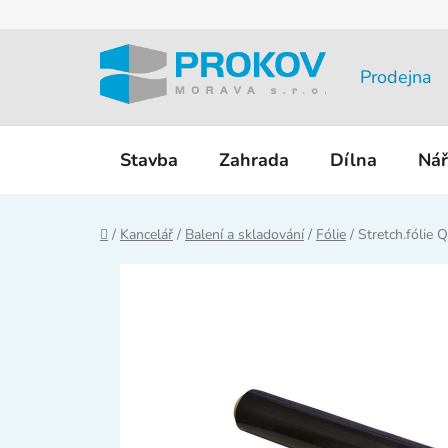
Přejít
na
obsah
Prodejna
Stavba
Zahrada
Dílna
Nář
Domů
/
Kancelář
/
Balení a skladování
/
Fólie
/
Stretch.fólie 