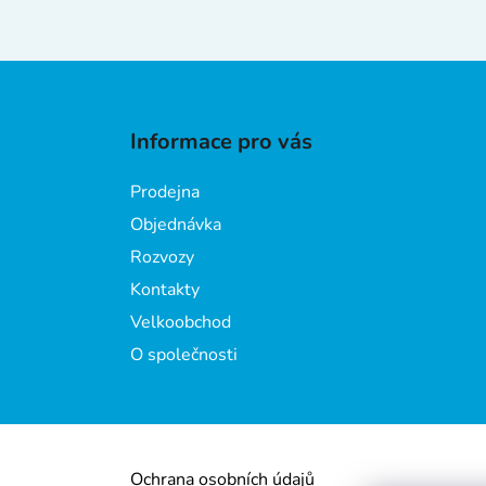
Z
á
Informace pro vás
p
a
Prodejna
t
Objednávka
í
Rozvozy
Kontakty
Velkoobchod
O společnosti
Ochrana osobních údajů