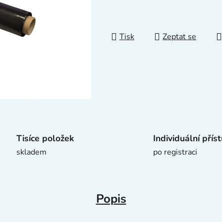
0,0
z
5
Tisk
Zeptat se
hvězdiček.
Tisíce položek
Individuální přís
skladem
po registraci
Popis