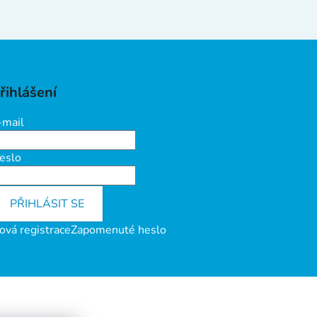
řihlášení
-mail
eslo
PŘIHLÁSIT SE
ová registrace
Zapomenuté heslo