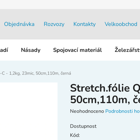
Objednávka
Rozvozy
Kontakty
Velkoobchod
adí
Násady
Spojovací materiál
Železářs
Q-C - 1,2kg, 23mic, 50cm,110m, černá
Stretch.fólie 
50cm,110m, č
Průměrné
Neohodnoceno
Podrobnosti ho
hodnocení
Dostupnost
produktu
Kód:
je