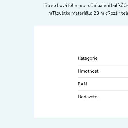
Stretchová fólie pro ruční balení balíků
mTloušťka materiálu: 23 micRozšiřitel
Kategorie
Hmotnost
EAN
Dodavatel