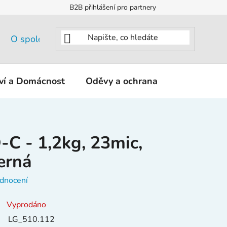
B2B přihlášení pro partnery
O společnosti
tví a Domácnost
Oděvy a ochrana
KNIPEX - K
Q-C - 1,2kg, 23mic,
erná
dnocení
Vyprodáno
LG_510.112