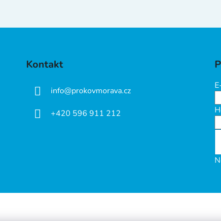
Kontakt
P
E
info
@
prokovmorava.cz
H
+420 596 911 212
N