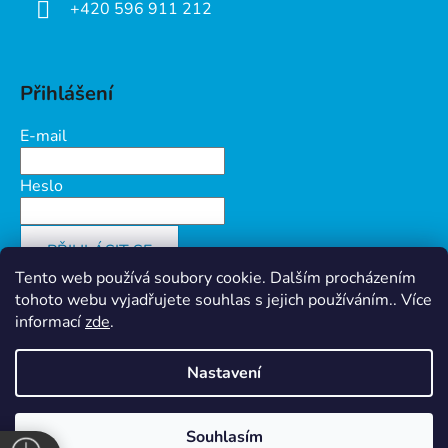
+420 596 911 212
Přihlášení
E-mail
Heslo
PŘIHLÁSIT SE
Tento web používá soubory cookie. Dalším procházením
Nová registrace
Zapomenuté heslo
tohoto webu vyjadřujete souhlas s jejich používáním.. Více
informací
zde
.
Nastavení
Vytvořil Shoptet
&
PekneWeby
Ochrana osobních údajů
Souhlasím
Copyright 2026
Prokov Morava s.r.o.
. Všechna práva