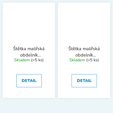
Štětka malířská
Štětka malířská
obdelník
obdelník
Skladem
(>5 ks)
Skladem
(>5 ks)
170x70mm Hobby
170x70mm Profi
DETAIL
DETAIL