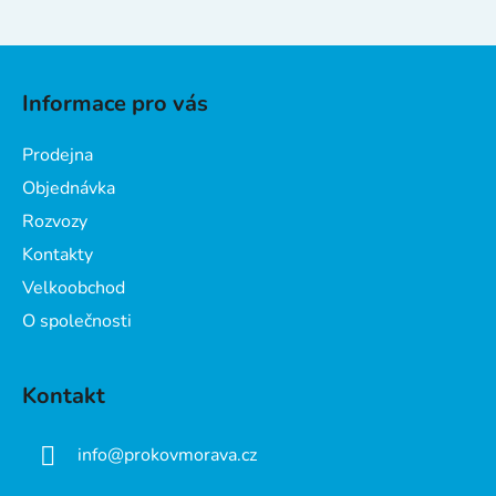
Z
á
Informace pro vás
p
a
Prodejna
t
Objednávka
í
Rozvozy
Kontakty
Velkoobchod
O společnosti
Kontakt
info
@
prokovmorava.cz