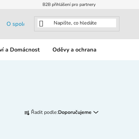
B2B přihlášení pro partnery
O společnosti
tví a Domácnost
Oděvy a ochrana
KNIPEX - K
Ř
Řadit podle:
Doporučujeme
a
z
e