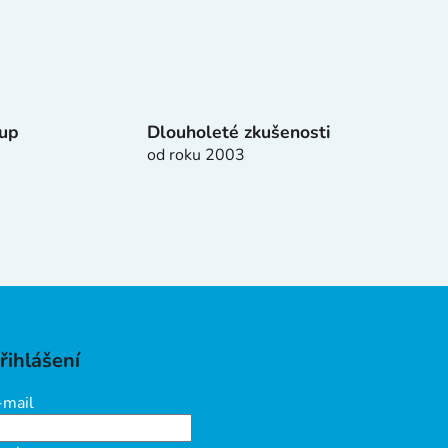
tup
Dlouholeté zkušenosti
od roku 2003
řihlášení
-mail