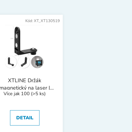
Kód:
XT_XT130519
XTLINE Držák
magnetický na laser |
Více jak 100
(>5 ks)
šroub 1/4"
DETAIL