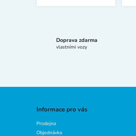
Doprava zdarma
vlastními vozy
Z
á
Informace pro vás
p
a
Prodejna
t
Objednávka