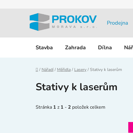
Přejít
na
obsah
Prodejna
Stavba
Zahrada
Dílna
Nář
Domů
/
Nářadí
/
Měřidla
/
Lasery
/
Stativy k laserům
Stativy k laserům
Stránka
1
z
1
-
2
položek celkem