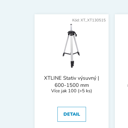
V
ý
Kód:
XT_XT130515
p
i
s
p
r
o
d
XTLINE Stativ výsuvný |
u
600-1500 mm
k
Více jak 100
(>5 ks)
t
ů
DETAIL